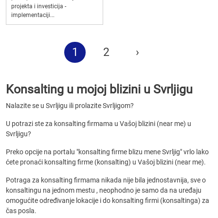
projekta i investicija -
implementaciji...
1
2
›
Konsalting u mojoj blizini u Svrljigu
Nalazite se u Svrljigu ili prolazite Svrljigom?
U potrazi ste za konsalting firmama u Vašoj blizini (near me) u
Svrljigu?
Preko opcije na portalu "konsalting firme blizu mene Svrljig" vrlo lako
ćete pronaći konsalting firme (konsalting) u Vašoj blizini (near me).
Potraga za konsalting firmama nikada nije bila jednostavnija, sve o
konsaltingu na jednom mestu , neophodno je samo da na uređaju
omogućite određivanje lokacije i do konsalting firmi (konsaltinga) za
čas posla.