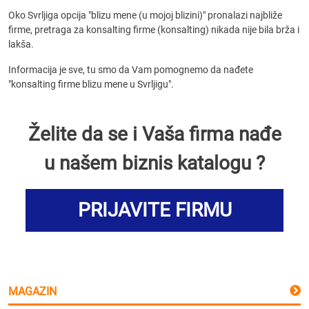
Oko Svrljiga opcija "blizu mene (u mojoj blizini)" pronalazi najbliže
firme, pretraga za konsalting firme (konsalting) nikada nije bila brža i
lakša.
Informacija je sve, tu smo da Vam pomognemo da nađete
"konsalting firme blizu mene u Svrljigu".
Želite da se i Vaša firma nađe
u našem biznis katalogu ?
PRIJAVITE FIRMU
MAGAZIN