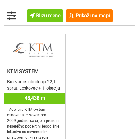
Blizu mene
Prikaži na mapi
KTM SYSTEM
Bulevar oslobođenja 22, I
sprat, Leskovac
+ 1 lokacija
48,438 m
Agencija KTM system
osnovana je Novembra
2009.godine. sa ciljem preneti i
nesebično podeliti višegodišnje
iskustvo sa savremenim
pristupom u: - realizaciji