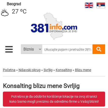
Beograd
27 ºC
Početna
»
Nišavski okrug
»
Svrljig
»
Konsalting
»
Blizu mene
Konsalting blizu mene Svrljig
Potrebno je da odobrite korišćenje lokacije na ovoj stranici
kako bismo mogli precizno da odredimo firme u Vašoj blizini!