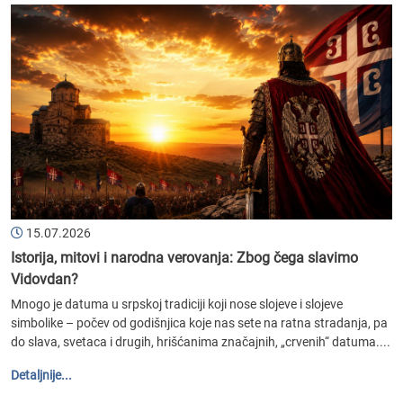
15.07.2026
Istorija, mitovi i narodna verovanja: Zbog čega slavimo
Vidovdan?
Mnogo je datuma u srpskoj tradiciji koji nose slojeve i slojeve
simbolike – počev od godišnjica koje nas sete na ratna stradanja, pa
do slava, svetaca i drugih, hrišćanima značajnih, „crvenih“ datuma....
Detaljnije...