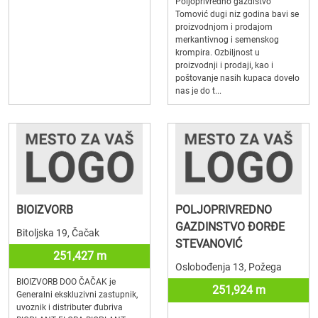
Poljoprivredno gazdistvo
Tomović dugi niz godina bavi se
proizvodnjom i prodajom
merkantivnog i semenskog
krompira. Ozbiljnost u
proizvodnji i prodaji, kao i
poštovanje nasih kupaca dovelo
nas je do t...
BIOIZVORB
POLJOPRIVREDNO
GAZDINSTVO ĐORĐE
Bitoljska 19, Čačak
STEVANOVIĆ
251,427 m
Oslobođenja 13, Požega
BIOIZVORB DOO ČAČAK je
251,924 m
Generalni ekskluzivni zastupnik,
uvoznik i distributer đubriva