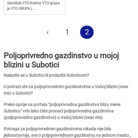
Sandžak.YTO traktor YTO grupa
je YTO GRUPA j...
‹
1
2
Poljoprivredno gazdinstvo u mojoj
blizini u Subotici
Nalazite se u Subotici ili prolazite Suboticom?
U potrazi ste za poljoprivrednim gazdinstvima u Vašoj blizini (near
me) u Subotici?
Preko opcije na portalu "poljoprivredna gazdinstva blizu mene
Suboticu" vrlo lako ćete pronaći poljoprivredna gazdinstva
(poljoprivredno gazdinstvo) u Vašoj blizini (near me).
Potraga za poljoprivrednim gazdinstvima nikada nije bila
jednostavnija, sve o poljoprivrednom gazdinstvu na jednom mestu ,