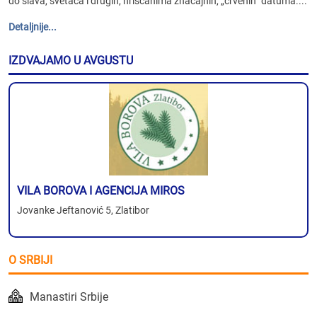
do slava, svetaca i drugih, hrišćanima značajnih, „crvenih“ datuma....
Detaljnije...
IZDVAJAMO U AVGUSTU
VILA BOROVA I AGENCIJA MIROS
Jovanke Jeftanović 5, Zlatibor
O SRBIJI
Manastiri Srbije