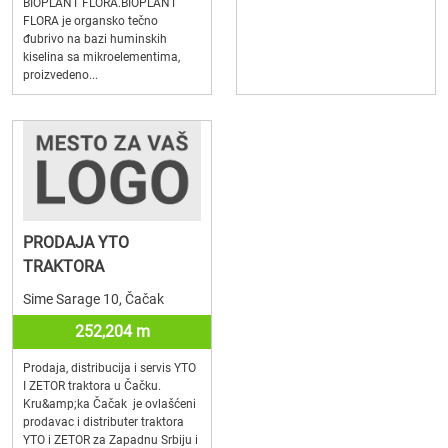
BIOPLANT FLORA.BIOPLANT
FLORA je organsko tečno
đubrivo na bazi huminskih
kiselina sa mikroelementima,
proizvedeno...
PRODAJA YTO
TRAKTORA
Sime Sarage 10, Čačak
252,204 m
Prodaja, distribucija i servis YTO
I ZETOR traktora u Čačku.
Kru&amp;ka Čačak je ovlašćeni
prodavac i distributer traktora
YTO i ZETOR za Zapadnu Srbiju i