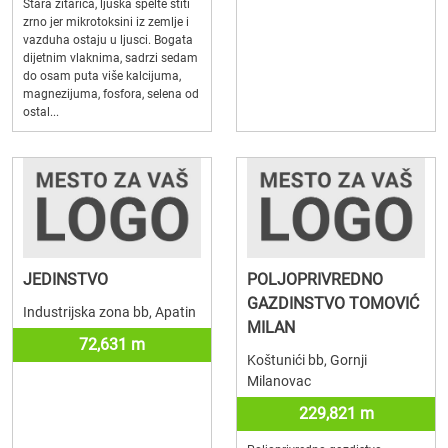
Stara zitarica, ljuska spelte stiti
zrno jer mikrotoksini iz zemlje i
vazduha ostaju u ljusci. Bogata
dijetnim vlaknima, sadrzi sedam
do osam puta više kalcijuma,
magnezijuma, fosfora, selena od
ostal...
JEDINSTVO
POLJOPRIVREDNO
GAZDINSTVO TOMOVIĆ
Industrijska zona bb, Apatin
MILAN
72,631 m
Koštunići bb, Gornji
Milanovac
229,821 m