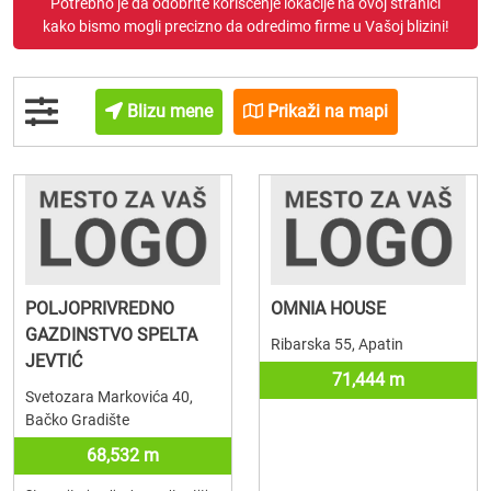
Potrebno je da odobrite korišćenje lokacije na ovoj stranici
kako bismo mogli precizno da odredimo firme u Vašoj blizini!
Blizu mene
Prikaži na mapi
POLJOPRIVREDNO
OMNIA HOUSE
GAZDINSTVO SPELTA
Ribarska 55, Apatin
JEVTIĆ
71,444 m
Svetozara Markovića 40,
Bačko Gradište
68,532 m