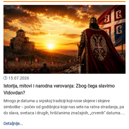
15.07.2026
Istorija, mitovi i narodna verovanja: Zbog čega slavimo
Vidovdan?
Mnogo je datuma u srpskoj tradiciji koji nose slojeve i slojeve
simbolike – počev od godišnjica koje nas sete na ratna stradanja, pa
do slava, svetaca i drugih, hrišćanima značajnih, „crvenih“ datuma....
Detaljnije...