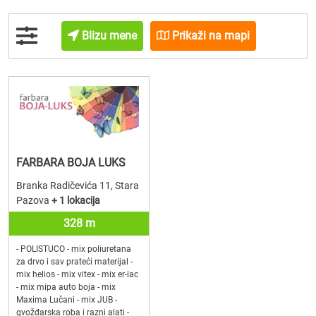
Blizu mene
Prikaži na mapi
FARBARA BOJA LUKS
Branka Radičevića 11, Stara
Pazova
+ 1 lokacija
328 m
- POLISTUCO - mix poliuretana
za drvo i sav prateći materijal -
mix helios - mix vitex - mix er-lac
- mix mipa auto boja - mix
Maxima Lučani - mix JUB -
gvožđarska roba i razni alati -