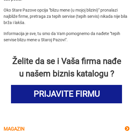
Oko Stare Pazove opcija "blizu mene (u mojoj blizini)" pronalazi
najbliže firme, pretraga za tepih servise (tepih servis) nikada nije bila
brža i lakša.
Informacija je sve, tu smo da Vam pomognemo da nađete "tepih
servise blizu mene u Staroj Pazovi".
Želite da se i Vaša firma nađe
u našem biznis katalogu ?
PRIJAVITE FIRMU
MAGAZIN