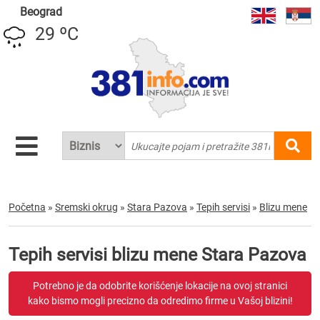
Beograd
29 ºC
Početna
»
Sremski okrug
»
Stara Pazova
»
Tepih servisi
»
Blizu mene
Tepih servisi blizu mene Stara Pazova
Potrebno je da odobrite korišćenje lokacije na ovoj stranici
kako bismo mogli precizno da odredimo firme u Vašoj blizini!