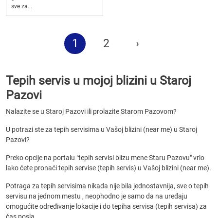
sve za...
1
2
›
Tepih servis u mojoj blizini u Staroj
Pazovi
Nalazite se u Staroj Pazovi ili prolazite Starom Pazovom?
U potrazi ste za tepih servisima u Vašoj blizini (near me) u Staroj
Pazovi?
Preko opcije na portalu "tepih servisi blizu mene Staru Pazovu" vrlo
lako ćete pronaći tepih servise (tepih servis) u Vašoj blizini (near me).
Potraga za tepih servisima nikada nije bila jednostavnija, sve o tepih
servisu na jednom mestu , neophodno je samo da na uređaju
omogućite određivanje lokacije i do tepiha servisa (tepih servisa) za
čas posla.