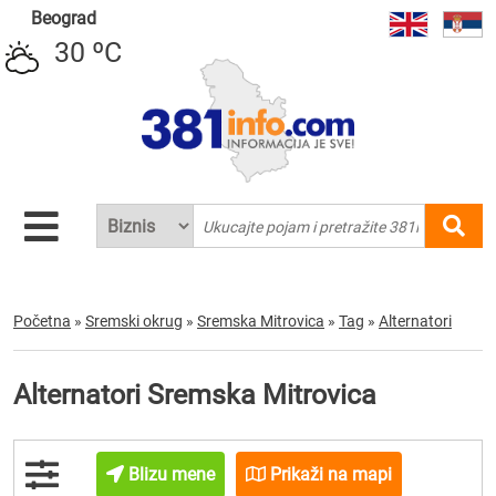
Beograd
30 ºC
Početna
»
Sremski okrug
»
Sremska Mitrovica
»
Tag
»
Alternatori
Alternatori Sremska Mitrovica
Blizu mene
Prikaži na mapi