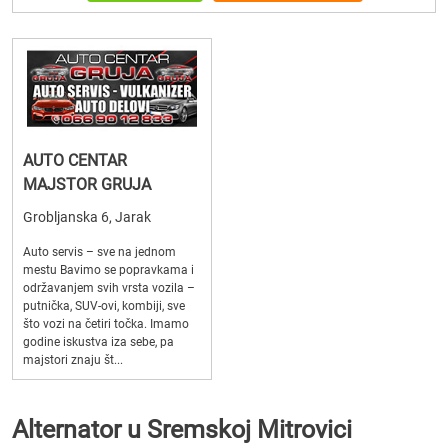
AUTO CENTAR
MAJSTOR GRUJA
Grobljanska 6, Jarak
Auto servis – sve na jednom
mestu Bavimo se popravkama i
održavanjem svih vrsta vozila –
putnička, SUV-ovi, kombiji, sve
što vozi na četiri točka. Imamo
godine iskustva iza sebe, pa
majstori znaju št...
Alternator u Sremskoj Mitrovici