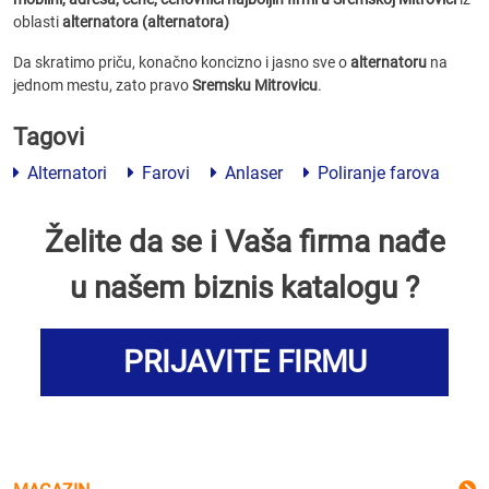
oblasti
alternatora (alternatora)
Da skratimo priču, konačno koncizno i jasno sve o
alternatoru
na
jednom mestu, zato pravo
Sremsku Mitrovicu
.
Tagovi
Alternatori
Farovi
Anlaser
Poliranje farova
Želite da se i Vaša firma nađe
u našem biznis katalogu ?
PRIJAVITE FIRMU