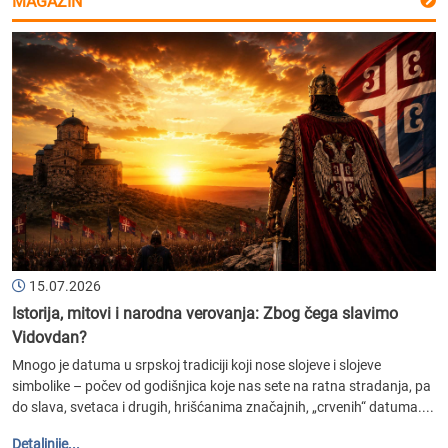
MAGAZIN
15.07.2026
Istorija, mitovi i narodna verovanja: Zbog čega slavimo
Vidovdan?
Mnogo je datuma u srpskoj tradiciji koji nose slojeve i slojeve
simbolike – počev od godišnjica koje nas sete na ratna stradanja, pa
do slava, svetaca i drugih, hrišćanima značajnih, „crvenih“ datuma....
Detaljnije...