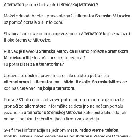
Alternatori
je ono što tražite
u Sremskoj Mitrovici
?
Možete da odahnete, upravo ste našli
alternator Sremska Mitrovica
uz pomoć portala 381info.com.
Stranica sadži sve informacije vezano za
alternatore
koji se nalaze
u
ili oko Sremske Mitrovice
.
Put vas je naveo
u Sremska Mitrovica
ili samo prolazite
Sremskom
Mitrovicom
ili je to vaše mesto stanovanja ?
I u potrazi ste za
alternatorima
?
Upravo ste došli na pravo mesto, bilo da ste u potrazi za
alternatorom
ili
alternatorima
u blizini ili okolini
Sremske Mitrovice
kod nas ćete naći
najbolje alternatore
.
Portal 381info.com sadrži sve potrebne informacije koje možete
pronaći za
alternatore
, informišite se detaljno na našem portalu
vezano za
alternator u Sremskoj Mitrovici
, kako biste lakše doneli
najbolju odluku i izabrali najbolju firmu za saradnju.
Sve firme i informacije na jednom mestu
radno vreme, telefon,
mobilni, adresa, cene, cenovnici
najboljih firmi u Sremskoj Mitrovici
iz