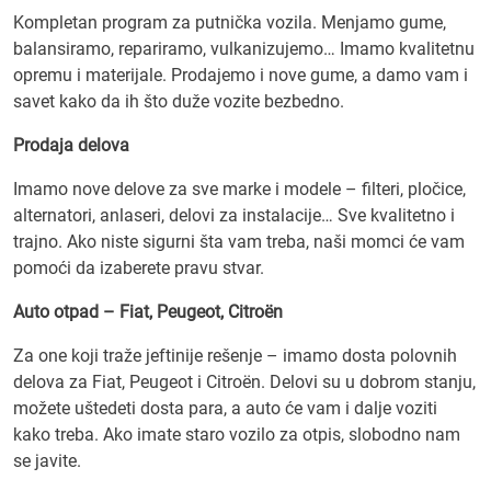
Kompletan program za putnička vozila. Menjamo gume,
balansiramo, repariramo, vulkanizujemo… Imamo kvalitetnu
opremu i materijale. Prodajemo i nove gume, a damo vam i
savet kako da ih što duže vozite bezbedno.
Prodaja delova
Imamo nove delove za sve marke i modele – filteri, pločice,
alternatori, anlaseri, delovi za instalacije… Sve kvalitetno i
trajno. Ako niste sigurni šta vam treba, naši momci će vam
pomoći da izaberete pravu stvar.
Auto otpad – Fiat, Peugeot, Citroën
Za one koji traže jeftinije rešenje – imamo dosta polovnih
delova za Fiat, Peugeot i Citroën. Delovi su u dobrom stanju,
možete uštedeti dosta para, a auto će vam i dalje voziti
kako treba. Ako imate staro vozilo za otpis, slobodno nam
se javite.