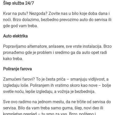
Šlep služba 24/7
Kvar na putu? Nezgoda? Zovite nas u bilo koje doba dana i
noći. Brzo dolazimo, bezbedno prevozimo auto do servisa ili
gde god vam treba.
Auto elektrika
Popravljamo alternatore, anlasere, sve vrste instalacija. Brzo
pronađemo gde je problem i sredimo ga da auto opet radi
kako treba.
Poliranje farova
Zamućeni farovi? To je česta priča – smanjuju vidljivost, a
izgledaju loše. Poliranjem ih vratimo skoro kao nove – bolje
svetle noću, lepše izgledaju, a vožnja je bezbednija.
Sve ovo radimo na jednom mestu, da ne trčite od servisa do
servisa. Bilo da vam treba samo guma, šlep, novi deo ili
kompletan pregled – tu smo za vas. Brzo, pošteno i