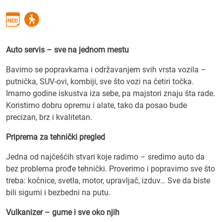
Auto servis – sve na jednom mestu
Bavimo se popravkama i održavanjem svih vrsta vozila –
putnička, SUV-ovi, kombiji, sve što vozi na četiri točka.
Imamo godine iskustva iza sebe, pa majstori znaju šta rade.
Koristimo dobru opremu i alate, tako da posao bude
precizan, brz i kvalitetan.
Priprema za tehnički pregled
Jedna od najčešćih stvari koje radimo – sredimo auto da
bez problema prođe tehnički. Proverimo i popravimo sve što
treba: kočnice, svetla, motor, upravljač, izduv… Sve da biste
bili sigurni i bezbedni na putu.
Vulkanizer – gume i sve oko njih