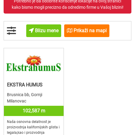
Potrebno je da odobrite korišćenje lokacije na ovoj stranici
kako bismo mogli precizno da odredimo firme u Vašoj blizini!
Blizu mene
Prikaži na mapi
EKSTRA HUMUS
Brusnica bb, Gornji
Milanovac
102,587 m
Naša osnovna delatnost je
proizvodnja kalifornijskih glista i
legala,kao i prozvodnja