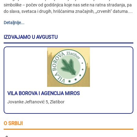
simbolike – počev od godišnjica koje nas sete na ratna stradanja, pa
do slava, svetaca i drugih, hrišćanima značajnih, „crvenih“ datuma....
Detaljnije...
IZDVAJAMO U AVGUSTU
VILA BOROVA I AGENCIJA MIROS
Jovanke Jeftanović 5, Zlatibor
O SRBIJI