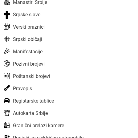
Manastiri Srbije
Srpske slave
Verski praznici
Srpski običaji
Manifestacije
Pozivni brojevi
Poštanski brojevi
Pravopis
Registarske tablice
Autokarta Srbije
Granični prelazi kamere
Punjači za električne automobile