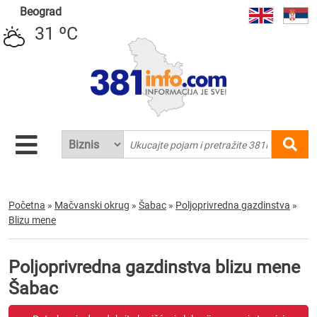
Beograd
31 ºC
Početna
»
Mačvanski okrug
»
Šabac
»
Poljoprivredna gazdinstva
»
Blizu mene
Poljoprivredna gazdinstva blizu mene
Šabac