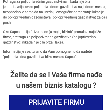
Potraga za poljoprivrednim gazdinstvima nikada nije bila
jednostavnija, sve o poljoprivrednom gazdinstvu na jednom mestu ,
neophodno je samo da na uređaju omogućite određivanje lokacije i
do poljoprivrednih gazdinstava (poljoprivrednog gazdinstva) za čas
posla.
Oko Šapca opcija "blizu mene (u mojoj blizini)" pronalazi najbliže
firme, pretraga za poljoprivredna gazdinstva (poljoprivredno
gazdinstvo) nikada nije bila brža i lakša.
Informacija je sve, tu smo da Vam pomognemo da nađete
"poljoprivredna gazdinstva blizu mene u Šapcu".
Želite da se i Vaša firma nađe
u našem biznis katalogu ?
PRIJAVITE FIRMU