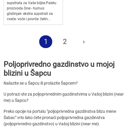
supstrata za Vaše biljke.Paletu
proizvoda čine:- humus
glistinjak- ekstra supstrati za
cveće- voće i povrće- četin...
1
2
›
Poljoprivredno gazdinstvo u mojoj
blizini u Šapcu
Nalazite se u Šapcu ili prolazite Šapcem?
U potrazi ste za poljoprivrednim gazdinstvima u Vašoj blizini (near
me) u Šapcu?
Preko opcije na portalu "poljoprivredna gazdinstva blizu mene
Šabac" vrlo lako ćete pronaći poljoprivredna gazdinstva
(poljoprivredno gazdinstvo) u Vašoj blizini (near me).