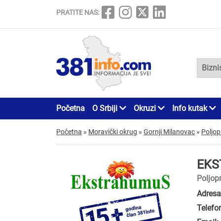
PRATITE NAS:
Početna
O Srbiji
Okruzi
Info kutak
Početna
»
Moravički okrug
»
Gornji Milanovac
»
Poljop
EKS
Poljop
Adresa
Telefo