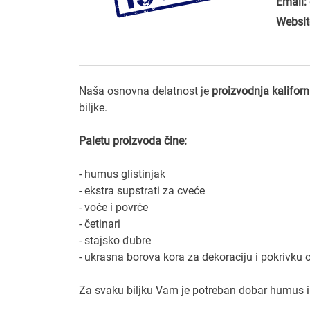
Email:
Websit
Naša osnovna delatnost je
proizvodnja kaliforni
biljke.
Paletu proizvoda čine:
- humus glistinjak
- ekstra supstrati za cveće
- voće i povrće
- četinari
- stajsko đubre
- ukrasna borova kora za dekoraciju i pokrivku o
Za svaku biljku Vam je potreban dobar humus il