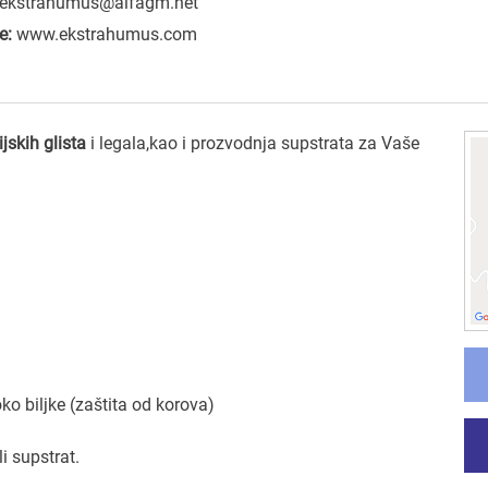
ekstrahumus@alfagm.net
e:
www.ekstrahumus.com
jskih glista
i legala,kao i prozvodnja supstrata za Vaše
ko biljke (zaštita od korova)
i supstrat.