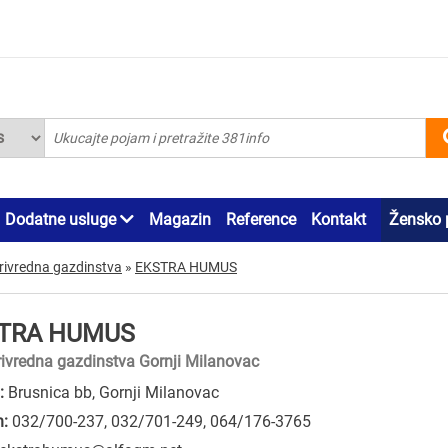
Dodatne usluge
Magazin
Reference
Kontakt
Žensko 
rivredna gazdinstva
»
EKSTRA HUMUS
TRA HUMUS
rivredna gazdinstva Gornji Milanovac
:
Brusnica bb, Gornji Milanovac
n:
032/700-237
,
032/701-249
,
064/176-3765