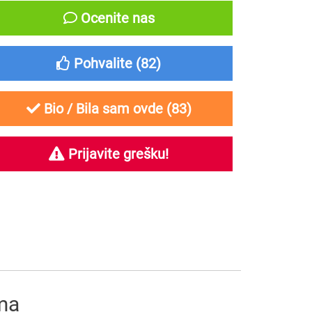
Ocenite nas
Pohvalite (
82
)
Bio / Bila sam ovde (
83
)
Prijavite grešku!
ima