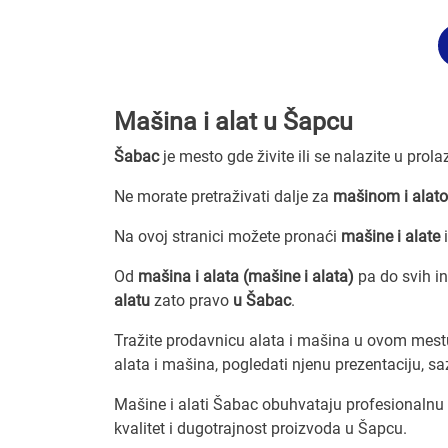
Mašina i alat u Šapcu
Šabac
je mesto gde živite ili se nalazite u prol
Ne morate pretraživati dalje za
mašinom i alato
Na ovoj stranici možete pronaći
mašine i alate
i
Od
mašina i alata (mašine i alata)
pa do svih i
alatu
zato pravo
u Šabac
.
Tražite prodavnicu alata i mašina u ovom mest
alata i mašina, pogledati njenu prezentaciju, saz
Mašine i alati Šabac obuhvataju profesionalnu
kvalitet i dugotrajnost proizvoda u Šapcu.