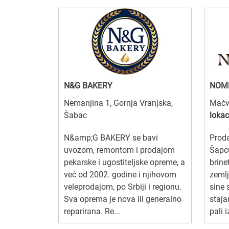
N&G BAKERY
NOM
Nemanjina 1, Gornja Vranjska,
Mačv
Šabac
lokac
N&amp;G BAKERY se bavi
Proda
uvozom, remontom i prodajom
Šapcu
pekarske i ugostiteljske opreme, a
brine
već od 2002. godine i njihovom
zemlj
veleprodajom, po Srbiji i regionu.
sine 
Sva oprema je nova ili generalno
staj
reparirana. Re...
pali i