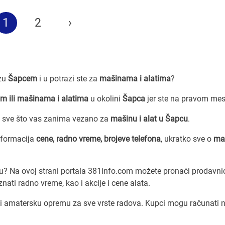
1
2
›
azu
Šapcem
i u potrazi ste za
mašinama i alatima
?
m ili mašinama i alatima
u okolini
Šapca
jer ste na pravom mes
 sve što vas zanima vezano za
mašinu i alat u Šapcu
.
nformacija
cene, radno vreme, brojeve telefona
, ukratko sve o
maš
u? Na ovoj strani portala 381info.com možete pronaći prodavni
nati radno vreme, kao i akcije i cene alata.
 i amatersku opremu za sve vrste radova. Kupci mogu računati 