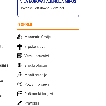
VILA BOROVA I AGENCIJA MIROS
Jovanke Jeftanović 5, Zlatibor
O SRBIJI
Manastiri Srbije
Srpske slave
tu.
Verski praznici
Srpski običaji
ini i
Manifestacije
cu
Pozivni brojevi
Poštanski brojevi
na
Pravopis