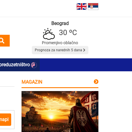
Beograd
30 ºC
Promenjivo oblačno
Prognoza za narednih 5 dana
preduzetništvo
MAGAZIN
mapi