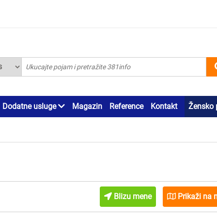
Dodatne usluge
Magazin
Reference
Kontakt
Žensko 
Blizu mene
Prikaži na 