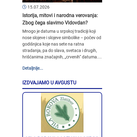
15.07.2026
Istorija, mitovi i narodna verovanja:
Zbog čega slavimo Vidovdan?
Mnogo je datuma u srpskoj tradiciji koji
nose slojeve i slojeve simbolike – počev od
godišnjica koje nas sete na ratna
stradanja, pa do slava, svetaca i drugih,
hrišćanima značajnih, „crvenih“ datuma....
Detaljnije...
IZDVAJAMO U AVGUSTU