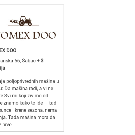
EX DOO
anska 66, Šabac
+ 3
ija
ja poljoprivrednih mašina u
: Da mašina radi, a vi ne
te Svi mi koji živimo od
e znamo kako to ide – kad
sunce i krene sezona, nema
anja. Tada mašina mora da
z prve...