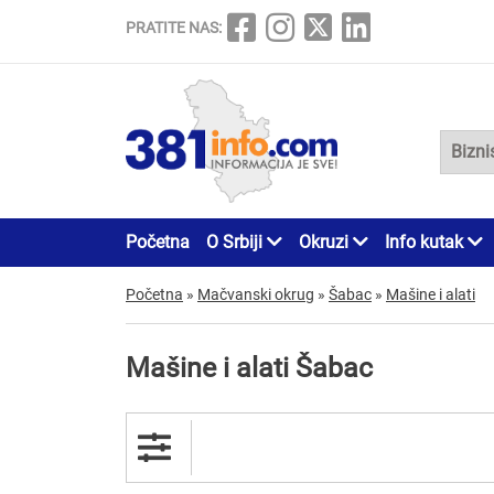
PRATITE NAS:
Početna
O Srbiji
Okruzi
Info kutak
Početna
»
Mačvanski okrug
»
Šabac
»
Mašine i alati
Mašine i alati Šabac