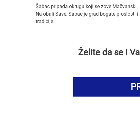
Šabac pripada okrugu koji se zove Mačvanski.
Na obali Save, Šabac je grad bogate prošlosti i
tradicije.
Želite da se i 
PR