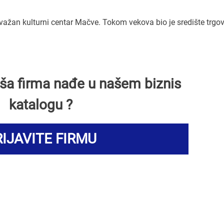
 važan kulturni centar Mačve. Tokom vekova bio je središte trgov
Vaša firma nađe u našem biznis
katalogu ?
IJAVITE FIRMU