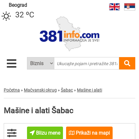
Beograd
32 ºC
Početna
»
Mačvanski okrug
»
Šabac
»
Mašine i alati
Mašine i alati Šabac
Blizu mene
Prikaži na mapi