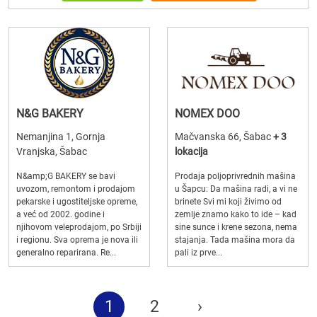
N&G BAKERY
NOMEX DOO
Nemanjina 1, Gornja
Mačvanska 66, Šabac
+ 3
Vranjska, Šabac
lokacija
N&amp;G BAKERY se bavi
Prodaja poljoprivrednih mašina
uvozom, remontom i prodajom
u Šapcu: Da mašina radi, a vi ne
pekarske i ugostiteljske opreme,
brinete Svi mi koji živimo od
a već od 2002. godine i
zemlje znamo kako to ide – kad
njihovom veleprodajom, po Srbiji
sine sunce i krene sezona, nema
i regionu. Sva oprema je nova ili
stajanja. Tada mašina mora da
generalno reparirana. Re...
pali iz prve...
1
2
›