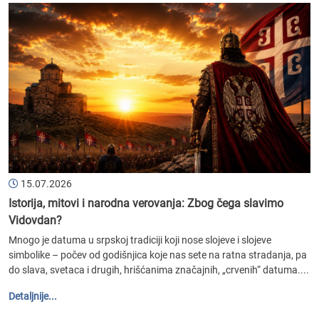
15.07.2026
Istorija, mitovi i narodna verovanja: Zbog čega slavimo
Vidovdan?
Mnogo je datuma u srpskoj tradiciji koji nose slojeve i slojeve
simbolike – počev od godišnjica koje nas sete na ratna stradanja, pa
do slava, svetaca i drugih, hrišćanima značajnih, „crvenih“ datuma....
Detaljnije...