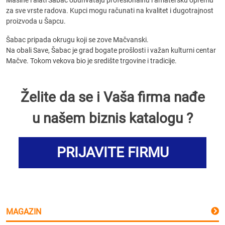
Mašine i alati Šabac obuhvataju profesionalnu i amatersku opremu
za sve vrste radova. Kupci mogu računati na kvalitet i dugotrajnost
proizvoda u Šapcu.
Šabac pripada okrugu koji se zove Mačvanski.
Na obali Save, Šabac je grad bogate prošlosti i važan kulturni centar
Mačve. Tokom vekova bio je središte trgovine i tradicije.
Želite da se i Vaša firma nađe
u našem biznis katalogu ?
PRIJAVITE FIRMU
MAGAZIN