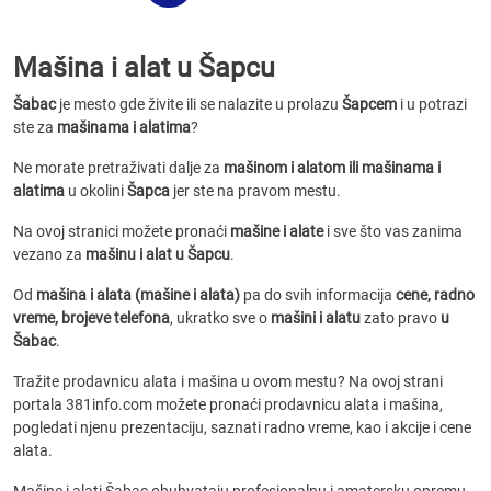
Mašina i alat u Šapcu
Šabac
je mesto gde živite ili se nalazite u prolazu
Šapcem
i u potrazi
ste za
mašinama i alatima
?
Ne morate pretraživati dalje za
mašinom i alatom ili mašinama i
alatima
u okolini
Šapca
jer ste na pravom mestu.
Na ovoj stranici možete pronaći
mašine i alate
i sve što vas zanima
vezano za
mašinu i alat u Šapcu
.
Od
mašina i alata (mašine i alata)
pa do svih informacija
cene, radno
vreme, brojeve telefona
, ukratko sve o
mašini i alatu
zato pravo
u
Šabac
.
Tražite prodavnicu alata i mašina u ovom mestu? Na ovoj strani
portala 381info.com možete pronaći prodavnicu alata i mašina,
pogledati njenu prezentaciju, saznati radno vreme, kao i akcije i cene
alata.