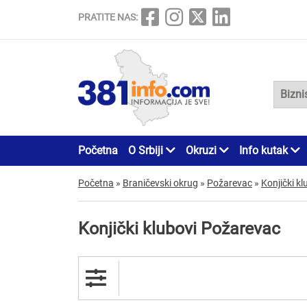
PRATITE NAS:
Početna
O Srbiji
Okruzi
Info kutak
Početna
»
Braničevski okrug
»
Požarevac
»
Konjički kl
Konjički klubovi Požarevac