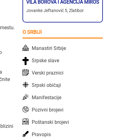
VILA BOROVA I AGENCIJA MIROS
Jovanke Jeftanović 5, Zlatibor
 mestu.
O SRBIJI
Manastiri Srbije
o
Srpske slave
ga
Verski praznici
čnite
Srpski običaji
Manifestacije
Pozivni brojevi
Poštanski brojevi
blizini
Pravopis