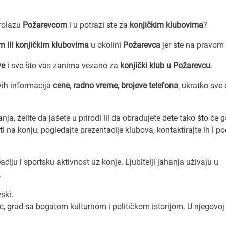
prolazu
Požarevcom
i u potrazi ste za
konjičkim klubovima
?
m ili konjičkim klubovima
u okolini
Požarevca
jer ste na pravom
ve
i sve što vas zanima vezano za
konjički klub u Požarevcu
.
ih informacija
cene, radno vreme, brojeve telefona
, ukratko sve 
anja, želite da jašete u prirodi ili da obradujete dete tako što će 
na konju, pogledajte prezentacije klubova, kontaktirajte ih i po
ciju i sportsku aktivnost uz konje. Ljubitelji jahanja uživaju u
.
ski.
, grad sa bogatom kulturnom i političkom istorijom. U njegovoj 