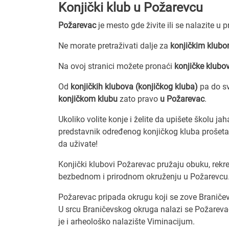
Konjički klub u Požarevcu
Požarevac
je mesto gde živite ili se nalazite u 
Ne morate pretraživati dalje za
konjičkim klubo
Na ovoj stranici možete pronaći
konjičke klubo
Od
konjičkih klubova (konjičkog kluba)
pa do sv
konjičkom klubu
zato pravo
u Požarevac
.
Ukoliko volite konje i želite da upišete školu jah
predstavnik određenog konjičkog kluba prošetati 
da uživate!
Konjički klubovi Požarevac pružaju obuku, rekrea
bezbednom i prirodnom okruženju u Požarevcu
Požarevac pripada okrugu koji se zove Braničev
U srcu Braničevskog okruga nalazi se Požarevac
je i arheološko nalazište Viminacijum.