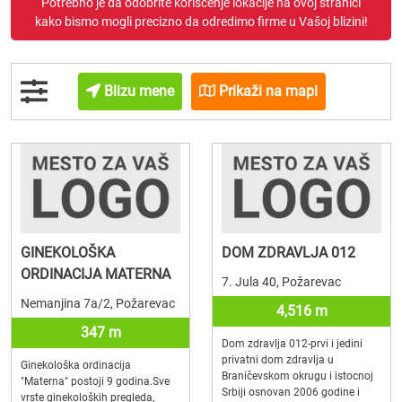
Potrebno je da odobrite korišćenje lokacije na ovoj stranici
kako bismo mogli precizno da odredimo firme u Vašoj blizini!
Blizu mene
Prikaži na mapi
GINEKOLOŠKA
DOM ZDRAVLJA 012
ORDINACIJA MATERNA
7. Jula 40, Požarevac
Nemanjina 7a/2, Požarevac
4,516 m
347 m
Dom zdravlja 012-prvi i jedini
privatni dom zdravlja u
Ginekološka ordinacija
Braničevskom okrugu i istocnoj
"Materna" postoji 9 godina.Sve
Srbiji osnovan 2006 godine i
vrste ginekoloških pregleda,