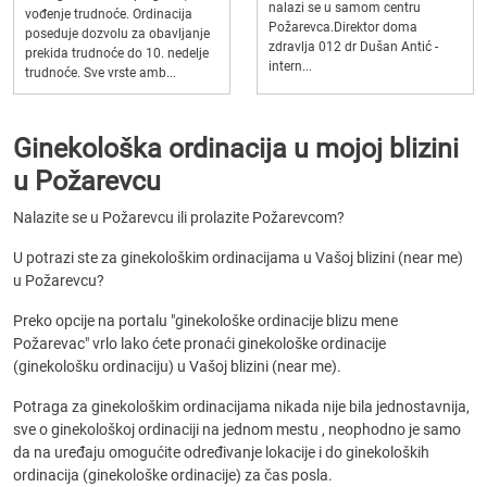
nalazi se u samom centru
vođenje trudnoće. Ordinacija
Požarevca.Direktor doma
poseduje dozvolu za obavljanje
zdravlja 012 dr Dušan Antić -
prekida trudnoće do 10. nedelje
intern...
trudnoće. Sve vrste amb...
Ginekološka ordinacija u mojoj blizini
u Požarevcu
Nalazite se u Požarevcu ili prolazite Požarevcom?
U potrazi ste za ginekološkim ordinacijama u Vašoj blizini (near me)
u Požarevcu?
Preko opcije na portalu "ginekološke ordinacije blizu mene
Požarevac" vrlo lako ćete pronaći ginekološke ordinacije
(ginekološku ordinaciju) u Vašoj blizini (near me).
Potraga za ginekološkim ordinacijama nikada nije bila jednostavnija,
sve o ginekološkoj ordinaciji na jednom mestu , neophodno je samo
da na uređaju omogućite određivanje lokacije i do ginekoloških
ordinacija (ginekološke ordinacije) za čas posla.