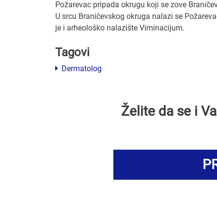
Požarevac pripada okrugu koji se zove Braničev
U srcu Braničevskog okruga nalazi se Požarevac
je i arheološko nalazište Viminacijum.
Tagovi
Dermatolog
Želite da se i 
PR