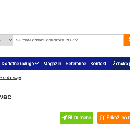
Dodatne usluge
Magazin
Reference
Kontakt
Žensko 
e ordinacije
evac
Blizu mene
Prikaži na 