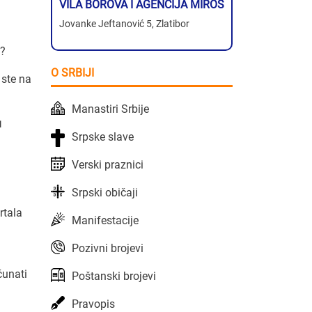
VILA BOROVA I AGENCIJA MIROS
Jovanke Jeftanović 5, Zlatibor
?
O SRBIJI
 ste na
Manastiri Srbije
u
Srpske slave
Verski praznici
Srpski običaji
rtala
Manifestacije
Pozivni brojevi
čunati
Poštanski brojevi
Pravopis