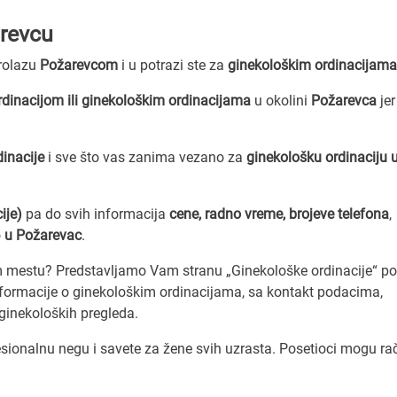
arevcu
prolazu
Požarevcom
i u potrazi ste za
ginekološkim ordinacijama
dinacijom ili ginekološkim ordinacijama
u okolini
Požarevca
jer
dinacije
i sve što vas zanima vezano za
ginekološku ordinaciju 
ije)
pa do svih informacija
cene, radno vreme, brojeve telefona
,
o
u Požarevac
.
 mestu? Predstavljamo Vam stranu „Ginekološke ordinacije“ po
nformacije o ginekološkim ordinacijama, sa kontakt podacima,
ginekoloških pregleda.
sionalnu negu i savete za žene svih uzrasta. Posetioci mogu ra