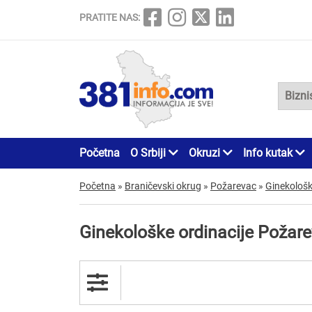
PRATITE NAS:
Početna
O Srbiji
Okruzi
Info kutak
Početna
»
Braničevski okrug
»
Požarevac
»
Ginekološk
Ginekološke ordinacije Požar