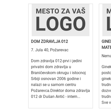
DOM ZDRAVLJA 012
GINE
MAT
7. Jula 40, Požarevac
Nema
Dom zdravlja 012-prvi i jedini
privatni dom zdravlja u
Ginek
Braničevskom okrugu i istocnoj
posto
Srbiji osnovan 2006 godine i
ginek
nalazi se u samom centru
trudn
Požarevca.Direktor doma zdravlja
dozvo
012 dr Dušan Antić - intern...
trudn
Sve v