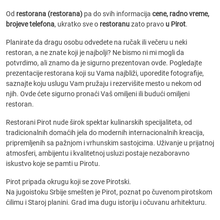
Od
restorana (restorana)
pa do svih informacija
cene, radno vreme,
brojeve telefona
, ukratko sve o
restoranu
zato pravo
u Pirot
.
Planirate da dragu osobu odvedete na ručak ili večeru u neki
restoran, a ne znate koji je najbolji? Ne bismo ni mi mogli da
potvrdimo, ali znamo da je sigurno prezentovan ovde. Pogledajte
prezentacije restorana koji su Vama najbliži, uporedite fotografije,
saznajte koju uslugu Vam pružaju i rezervišite mesto u nekom od
njih. Ovde ćete sigurno pronaći Vaš omiljeni ili budući omiljeni
restoran.
Restorani Pirot nude širok spektar kulinarskih specijaliteta, od
tradicionalnih domaćih jela do modernih internacionalnih kreacija,
pripremljenih sa pažnjom i vrhunskim sastojcima. Uživanje u prijatnoj
atmosferi, ambijentu i kvalitetnoj usluzi postaje nezaboravno
iskustvo koje se pamti u Pirotu.
Pirot pripada okrugu koji se zove Pirotski.
Na jugoistoku Srbije smešten je Pirot, poznat po čuvenom pirotskom
ćilimu i Staroj planini. Grad ima dugu istoriju i očuvanu arhitekturu.