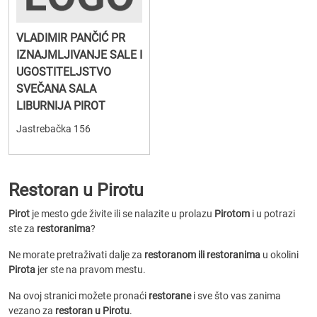
VLADIMIR PANČIĆ PR
IZNAJMLJIVANJE SALE I
UGOSTITELJSTVO
SVEČANA SALA
LIBURNIJA PIROT
Jastrebačka 156
Restoran u Pirotu
Pirot
je mesto gde živite ili se nalazite u prolazu
Pirotom
i u potrazi
ste za
restoranima
?
Ne morate pretraživati dalje za
restoranom ili restoranima
u okolini
Pirota
jer ste na pravom mestu.
Na ovoj stranici možete pronaći
restorane
i sve što vas zanima
vezano za
restoran u Pirotu
.