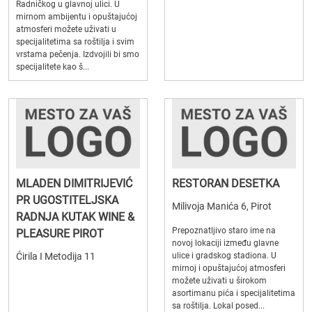
Radničkog u glavnoj ulici. U
mirnom ambijentu i opuštajućoj
atmosferi možete uživati u
specijalitetima sa roštilja i svim
vrstama pečenja. Izdvojili bi smo
specijalitete kao š...
MLADEN DIMITRIJEVIĆ
RESTORAN DESETKA
PR UGOSTITELJSKA
Milivoja Manića 6, Pirot
RADNJA KUTAK WINE &
Prepoznatljivo staro ime na
PLEASURE PIROT
novoj lokaciji između glavne
Ćirila I Metodija 11
ulice i gradskog stadiona. U
mirnoj i opuštajućoj atmosferi
možete uživati u širokom
asortimanu pića i specijalitetima
sa roštilja. Lokal posed...