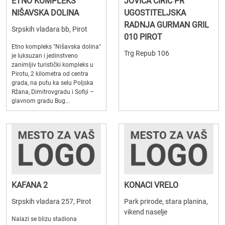
ETNO KOMPLEKS
JOVICA ĆIRIĆ PR
NIŠAVSKA DOLINA
UGOSTITELJSKA
RADNJA GURMAN GRIL
Srpskih vladara bb, Pirot
010 PIROT
Etno kompleks "Nišavska dolina"
Trg Repub 106
je luksuzan i jedinstveno
zanimljiv turistički kompleks u
Pirotu, 2 kilometra od centra
grada, na putu ka selu Poljska
Ržana, Dimitrovgradu i Sofiji –
glavnom gradu Bug...
KAFANA 2
KONACI VRELO
Srpskih vladara 257, Pirot
Park prirode, stara planina,
vikend naselje
Nalazi se blizu stadiona