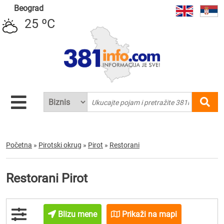
Beograd
25 ºC
Početna
»
Pirotski okrug
»
Pirot
»
Restorani
Restorani Pirot
Blizu mene
Prikaži na mapi