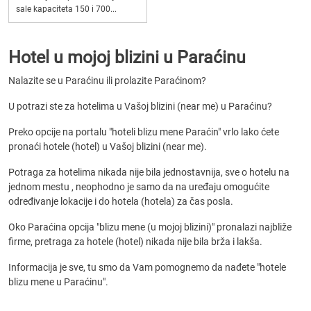
sale kapaciteta 150 i 700...
Hotel u mojoj blizini u Paraćinu
Nalazite se u Paraćinu ili prolazite Paraćinom?
U potrazi ste za hotelima u Vašoj blizini (near me) u Paraćinu?
Preko opcije na portalu "hoteli blizu mene Paraćin" vrlo lako ćete
pronaći hotele (hotel) u Vašoj blizini (near me).
Potraga za hotelima nikada nije bila jednostavnija, sve o hotelu na
jednom mestu , neophodno je samo da na uređaju omogućite
određivanje lokacije i do hotela (hotela) za čas posla.
Oko Paraćina opcija "blizu mene (u mojoj blizini)" pronalazi najbliže
firme, pretraga za hotele (hotel) nikada nije bila brža i lakša.
Informacija je sve, tu smo da Vam pomognemo da nađete "hotele
blizu mene u Paraćinu".