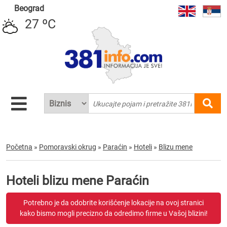
Beograd
27 ºC
Početna
»
Pomoravski okrug
»
Paraćin
»
Hoteli
»
Blizu mene
Hoteli blizu mene Paraćin
Potrebno je da odobrite korišćenje lokacije na ovoj stranici
kako bismo mogli precizno da odredimo firme u Vašoj blizini!