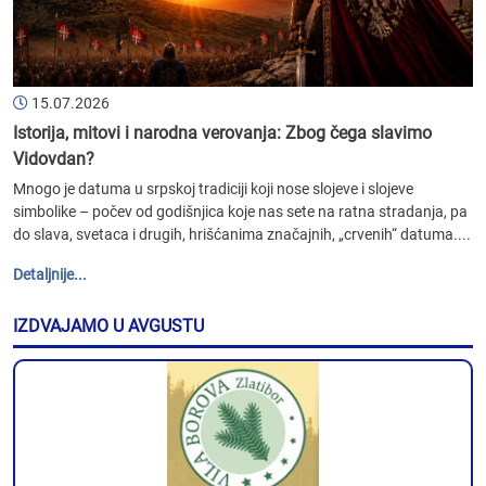
15.07.2026
Istorija, mitovi i narodna verovanja: Zbog čega slavimo
Vidovdan?
Mnogo je datuma u srpskoj tradiciji koji nose slojeve i slojeve
simbolike – počev od godišnjica koje nas sete na ratna stradanja, pa
do slava, svetaca i drugih, hrišćanima značajnih, „crvenih“ datuma....
Detaljnije...
IZDVAJAMO U AVGUSTU