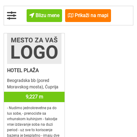
Blizu mene
Prikaži na mapi
HOTEL PLAŽA
Beogradska bb (pored
Moravskog mosta), Ćuprija
9,227 m
- Nudimo jednokrevetne pa do
lux sobe, - prenociste sa
vrhunskom kuhinjom - takodje
vrse izdavanje soba na duzi
period - uz sve to koriscenje
bazena je besplatno - imaju dve