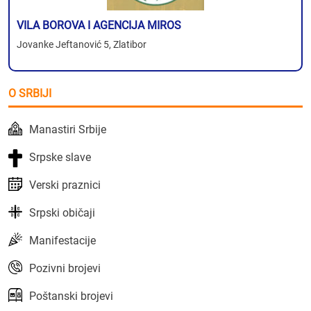
VILA BOROVA I AGENCIJA MIROS
Jovanke Jeftanović 5, Zlatibor
O SRBIJI
Manastiri Srbije
Srpske slave
Verski praznici
Srpski običaji
Manifestacije
Pozivni brojevi
Poštanski brojevi