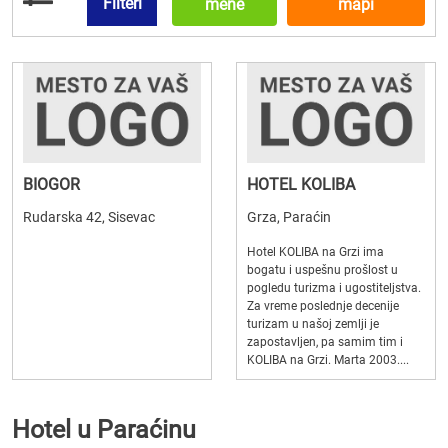
Filteri
mene
mapi
BIOGOR
HOTEL KOLIBA
Rudarska 42, Sisevac
Grza, Paraćin
Hotel KOLIBA na Grzi ima
bogatu i uspešnu prošlost u
pogledu turizma i ugostiteljstva.
Za vreme poslednje decenije
turizam u našoj zemlji je
zapostavljen, pa samim tim i
KOLIBA na Grzi. Marta 2003....
Hotel u Paraćinu