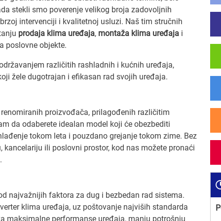
da stekli smo poverenje velikog broja zadovoljnih
rzoj intervenciji i kvalitetnoj usluzi. Naš tim stručnih
itanju
prodaja klima uređaja
,
montaža klima uređaja
i
a poslovne objekte.
 održavanjem različitih rashladnih i kućnih uređaja,
i žele dugotrajan i efikasan rad svojih uređaja.
renomiranih proizvođača, prilagođenih različitim
m da odaberete idealan model koji će obezbediti
lađenje tokom leta i pouzdano grejanje tokom zime. Bez
, kancelariju ili poslovni prostor, kod nas možete pronaći
.
od najvažnijih faktora za dug i bezbedan rad sistema.
inverter klima uređaja, uz poštovanje najviših standarda
P
va maksimalne performanse uređaja, manju potrošnju