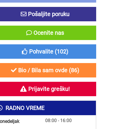
Pošaljite poruku
Ocenite nas
Pohvalite (
102
)
Bio / Bila sam ovde (
86
)
Prijavite grešku!
RADNO VREME
08:00 - 16:00
onedeljak