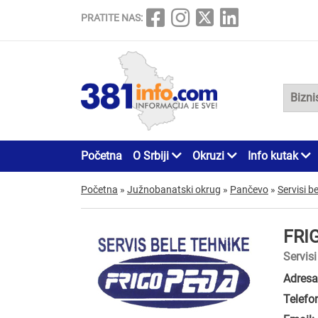
PRATITE NAS:
Početna
O Srbiji
Okruzi
Info kutak
Početna
»
Južnobanatski okrug
»
Pančevo
»
Servisi b
FRI
Servis
Adresa
Telefo