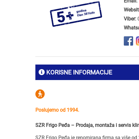
Email:
Websit
Viber:
Whats
KORISNE INFORMACIJE
Poslujemo od 1994.
SZR Frigo Peđa – Prodaja, montaža i servis kl
SZR Frigo Peđa je renomirana firma sa više od 2