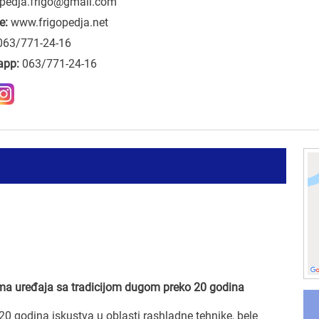
pedja.frigo@gmail.com
e:
www.frigopedja.net
063/771-24-16
app:
063/771-24-16
ima uređaja sa tradicijom dugom preko 20 godina
0 godina iskustva u oblasti rashladne tehnike, bele