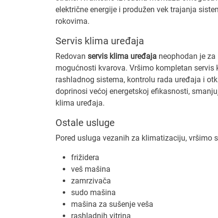
električne energije i produžen vek trajanja sis
rokovima.
Servis klima uređaja
Redovan
servis klima uređaja
neophodan je za p
mogućnosti kvarova. Vršimo kompletan servis koj
rashladnog sistema, kontrolu rada uređaja i ot
doprinosi većoj energetskoj efikasnosti, smanjuj
klima uređaja.
Ostale usluge
Pored usluga vezanih za klimatizaciju, vršimo s
frižidera
veš mašina
zamrzivača
sudo mašina
mašina za sušenje veša
rashladnih vitrina