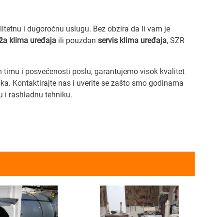
litetnu i dugoročnu uslugu. Bez obzira da li vam je
a klima uređaja
ili pouzdan
servis klima uređaja
, SZR
timu i posvećenosti poslu, garantujemo visok kvalitet
ka. Kontaktirajte nas i uverite se zašto smo godinama
 i rashladnu tehniku.