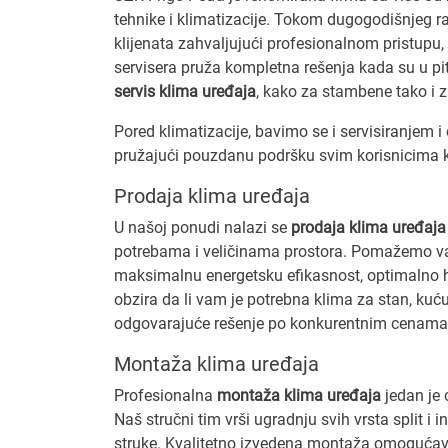
tehnike i klimatizacije. Tokom dugogodišnjeg ra
klijenata zahvaljujući profesionalnom pristupu, b
servisera pruža kompletna rešenja kada su u p
servis klima uređaja
, kako za stambene tako i z
Pored klimatizacije, bavimo se i servisiranjem i
pružajući pouzdanu podršku svim korisnicima koj
Prodaja klima uređaja
U našoj ponudi nalazi se
prodaja klima uređaja
potrebama i veličinama prostora. Pomažemo va
maksimalnu energetsku efikasnost, optimalno h
obzira da li vam je potrebna klima za stan, kuću
odgovarajuće rešenje po konkurentnim cenama
Montaža klima uređaja
Profesionalna
montaža klima uređaja
jedan je 
Naš stručni tim vrši ugradnju svih vrsta split i 
struke. Kvalitetno izvedena montaža omoguća