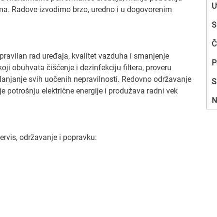
U
tema. Radove izvodimo brzo, uredno i u dogovorenim
S
Č
ravilan rad uređaja, kvalitet vazduha i smanjenje
P
i obuhvata čišćenje i dezinfekciju filtera, proveru
klanjanje svih uočenih nepravilnosti. Redovno održavanje
S
e potrošnju električne energije i produžava radni vek
N
ervis, održavanje i popravku: