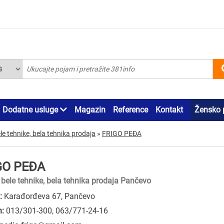
Dodatne usluge
Magazin
Reference
Kontakt
Žensko 
ele tehnike, bela tehnika prodaja
»
FRIGO PEĐA
GO PEĐA
i bele tehnike, bela tehnika prodaja Pančevo
:
Karađorđeva 67, Pančevo
n:
013/301-300
,
063/771-24-16