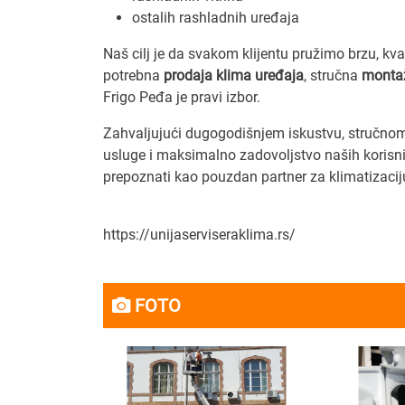
ostalih rashladnih uređaja
Naš cilj je da svakom klijentu pružimo brzu, kva
potrebna
prodaja klima uređaja
, stručna
montaž
Frigo Peđa je pravi izbor.
Zahvaljujući dugogodišnjem iskustvu, stručnom 
usluge i maksimalno zadovoljstvo naših korisni
prepoznati kao pouzdan partner za klimatizaciju
https://unijaserviseraklima.rs/
FOTO