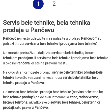
1
2
›
Servis bele tehnike, bela tehnika
prodaja u Pančevu
Pančevo
je mesto gde živite ili se nalazite u prolazu
Pančevom
i u
potrazi ste za
servisima bele tehnike i prodajama bele tehnike
?
Ne morate pretraživati dalje za
servisom bele tehnike, belom
tehnikom prodajom ili servisima bele tehnike i prodajama bele tehnike
u okolini
Pančeva
jer ste na pravom mestu.
Na ovoj stranici možete pronaći
servise bele tehnike i prodaje bele
tehnike
i sve što vas zanima vezano za
servis bele tehnike, belu
tehniku prodaju u Pančevu
.
Od
servisa bele tehnike i prodaja bele tehnike (servisa bele tehnike,
bele tehnike prodaje)
pa do svih informacija
cene, radno vreme,
brojeve telefona
, ukratko sve o
servisu bele tehnike, beloj tehnici
prodaji
zato pravo
u Pančevo
.