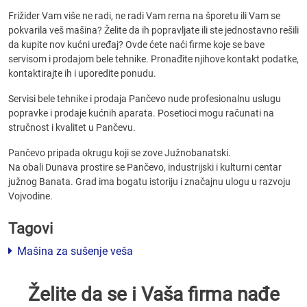
Frižider Vam više ne radi, ne radi Vam rerna na šporetu ili Vam se
pokvarila veš mašina? Želite da ih popravljate ili ste jednostavno rešili
da kupite nov kućni uređaj? Ovde ćete naći firme koje se bave
servisom i prodajom bele tehnike. Pronađite njihove kontakt podatke,
kontaktirajte ih i uporedite ponudu.
Servisi bele tehnike i prodaja Pančevo nude profesionalnu uslugu
popravke i prodaje kućnih aparata. Posetioci mogu računati na
stručnost i kvalitet u Pančevu.
Pančevo pripada okrugu koji se zove Južnobanatski.
Na obali Dunava prostire se Pančevo, industrijski i kulturni centar
južnog Banata. Grad ima bogatu istoriju i značajnu ulogu u razvoju
Vojvodine.
Tagovi
Mašina za sušenje veša
Želite da se i Vaša firma nađe