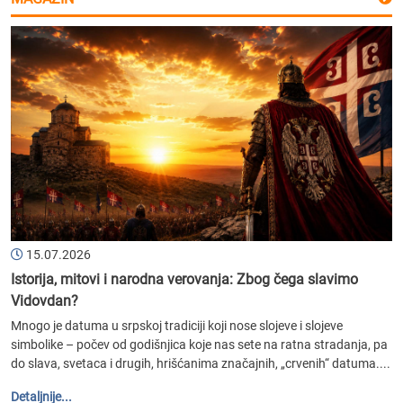
15.07.2026
Istorija, mitovi i narodna verovanja: Zbog čega slavimo
Vidovdan?
Mnogo je datuma u srpskoj tradiciji koji nose slojeve i slojeve
simbolike – počev od godišnjica koje nas sete na ratna stradanja, pa
do slava, svetaca i drugih, hrišćanima značajnih, „crvenih“ datuma....
Detaljnije...