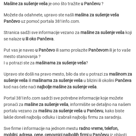
Mašine za sušenje veša
je ono što tražite
u Pančevu
?
Možete da odahnete, upravo ste našli
mašina za sušenje veša
Pančevo
uz pomoć portala 381info.com.
Stranica sadži sve informacije vezano za
mašine za sušenje veša
koji
se nalaze
u ili oko Pančeva
.
Put vas je naveo
u Pančevo
ili samo prolazite
Pančevom
ili je to vaše
mesto stanovanja ?
I u potrazi ste za
mašinama za sušenje veša
?
Upravo ste došli na pravo mesto, bilo da ste u potrazi za
mašinom za
sušenje veša
ili
mašinama za sušenje veša
u blizini ili okolini
Pančeva
kod nas ćete naći
najbolje mašine za sušenje veša
.
Portal 381info.com sadrži sve potrebne informacije koje možete
pronaći za
mašine za sušenje veša
, informišite se detaljno na našem
portalu vezano za
mašinu za sušenje veša u Pančevu
, kako biste
lakše doneli najbolju odluku i izabrali najbolju firmu za saradnju.
Sve firme i informacije na jednom mestu
radno vreme, telefon,
mobilni, adresa, cene, cenovnici
najboljih firmi u Pančevu
iz oblasti