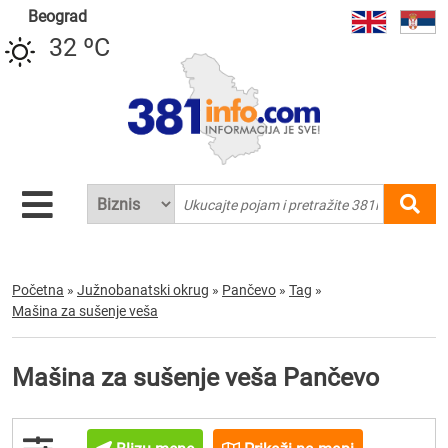
Beograd
32 ºC
Početna
»
Južnobanatski okrug
»
Pančevo
»
Tag
»
Mašina za sušenje veša
Mašina za sušenje veša Pančevo