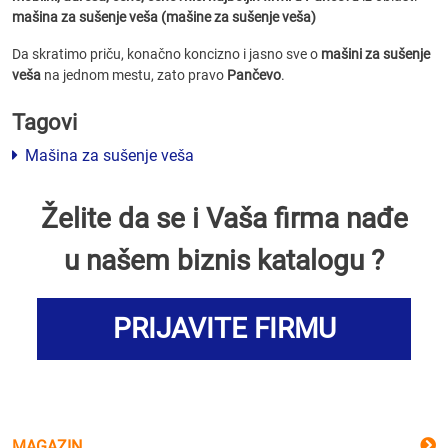
mašina za sušenje veša (mašine za sušenje veša)
Da skratimo priču, konačno koncizno i jasno sve o
mašini za sušenje
veša
na jednom mestu, zato pravo
Pančevo
.
Tagovi
Mašina za sušenje veša
Želite da se i Vaša firma nađe
u našem biznis katalogu ?
PRIJAVITE FIRMU
MAGAZIN