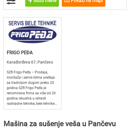
Blizu mene
Prikaži na mapi
FRIGO PEĐA
Karađorđeva 67, Pančevo
SZR Frigo Peđa – Prodaja,
montaža i servis klima uređaja
sa tradicijom dugom preko 20
godina SZR Frigo Peđa je
renomirana firma sa više od 20
godina iskustva u oblasti
rashladne tehnike, bele tehnike...
Mašina za sušenje veša u Pančevu