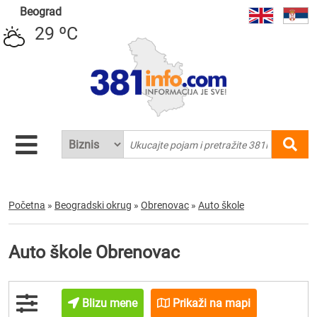
Beograd
29 ºC
Početna
»
Beogradski okrug
»
Obrenovac
»
Auto škole
Auto škole Obrenovac
Blizu mene
Prikaži na mapi