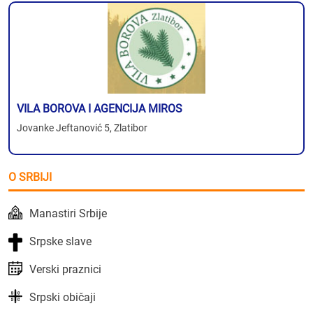
VILA BOROVA I AGENCIJA MIROS
Jovanke Jeftanović 5, Zlatibor
O SRBIJI
Manastiri Srbije
Srpske slave
Verski praznici
Srpski običaji