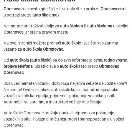
Obrenovac
je mesto gde živite ili se nalazite u prolazu
Obrenovcem
i
u potrazi ste za
auto školama
?
Ne morate pretraživati dalje za
auto školom ili auto školama
u okolini
Obrenovca
jer ste na pravom mestu.
Na ovoj stranici možete pronaći
auto škole
i sve što vas zanima
vezano za
auto školu Obrenovac
.
Od
auto škola (auto škole)
pa do svih informacija
cene, radno vreme,
brojeve telefona
, ukratko sve o
auto školi
zato pravo
Obrenovac
Obrenovac
.
Još uvek nemate vozačku dozvolu,a ne jedva čekate da vozite kola?!
Ne brinite! Ovde se nalaze auto škole koje u ponudi imaju obuku
vozača raznih kategorija, pripremu i polaganje vozačkog ispita.
Automobili su spremni, a instruktori vožnje Vas čekaju!
Auto škole Obrenovac pružaju obuku i pripremu za polaganje
vozačkih ispita. Polaznici stiču sigurnost i samopouzdanje u vožnji
Obrenovac.