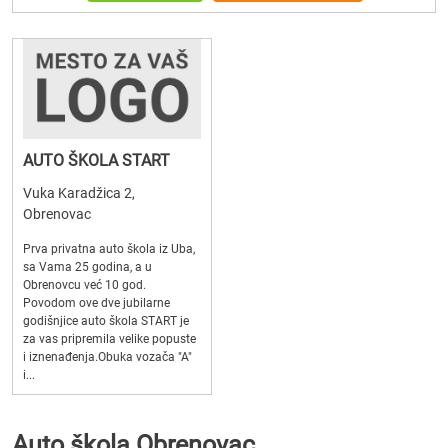
AUTO ŠKOLA START
Vuka Karadžica 2,
Obrenovac
Prva privatna auto škola iz Uba,
sa Vama 25 godina, a u
Obrenovcu već 10 god.
Povodom ove dve jubilarne
godišnjice auto škola START je
za vas pripremila velike popuste
i iznenađenja.Obuka vozača "A"
i...
Auto škola Obrenovac