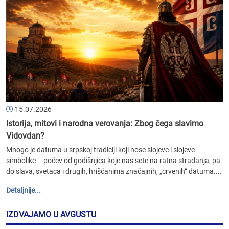
15.07.2026
Istorija, mitovi i narodna verovanja: Zbog čega slavimo
Vidovdan?
Mnogo je datuma u srpskoj tradiciji koji nose slojeve i slojeve
simbolike – počev od godišnjica koje nas sete na ratna stradanja, pa
do slava, svetaca i drugih, hrišćanima značajnih, „crvenih“ datuma....
Detaljnije...
IZDVAJAMO U AVGUSTU