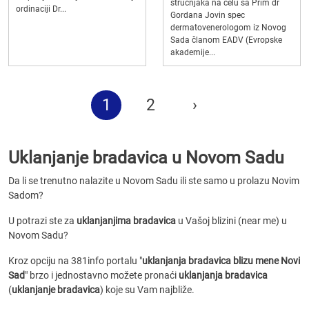
stručnjaka na čelu sa Prim dr
ordinaciji Dr...
Gordana Jovin spec
dermatovenerologom iz Novog
Sada članom EADV (Evropske
akademije...
1
2
›
Uklanjanje bradavica u Novom Sadu
Da li se trenutno nalazite u Novom Sadu ili ste samo u prolazu Novim
Sadom?
U potrazi ste za
uklanjanjima bradavica
u Vašoj blizini (near me) u
Novom Sadu?
Kroz opciju na 381info portalu "
uklanjanja bradavica blizu mene Novi
Sad
" brzo i jednostavno možete pronaći
uklanjanja bradavica
(
uklanjanje bradavica
) koje su Vam najbliže.