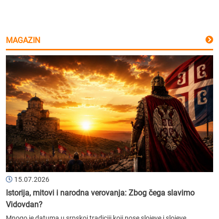
MAGAZIN
15.07.2026
Istorija, mitovi i narodna verovanja: Zbog čega slavimo
Vidovdan?
Mnogo je datuma u srpskoj tradiciji koji nose slojeve i slojeve