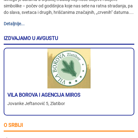
simbolike – počev od godišnjica koje nas sete na ratna stradanja, pa
do slava, svetaca i drugih, hrišćanima značajnih, „crvenih“ datuma....
Detaljnije...
IZDVAJAMO U AVGUSTU
VILA BOROVA I AGENCIJA MIROS
Jovanke Jeftanović 5, Zlatibor
O SRBIJI