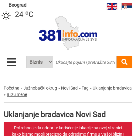
Beograd
24 ºC
Početna
»
Južnobački okrug
»
Novi Sad
»
Tag
»
Uklanjanje bradavica
»
Blizu mene
Uklanjanje bradavica Novi Sad
Potrebno je da odobrite korišćenje lokacije na ovoj stranici
kako bismo mogli precizno da odredimo firme u Vašoj blizini!