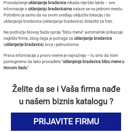
Pronalaženje
uklanjanja bradavica
nikada nije bilo lakše – sve
informacije o
uklanjanju bradavicama
nalaze se na jednom mestu.
Potrebno je samo da na svom uređaju uključite lokaciju i do
uklanjanja bradavica (uklanjanja bradavica) dolazite za tren.
Na području Novog Sada opcija "blizu mene" automatski prikazuje
najbliže firme, zbog čega je potraga za
uklanjanja bradavica
(
uklanjanje bradavica
) brza i jednostavna.
Prava informacija u pravo vreme je najvažnija – tu smo da Vam
pomognemo da lako pronađete "
uklanjanja bradavica blizu mene u
Novom Sadu
".
Želite da se i Vaša firma nađe
u našem biznis katalogu ?
PRIJAVITE FIRMU