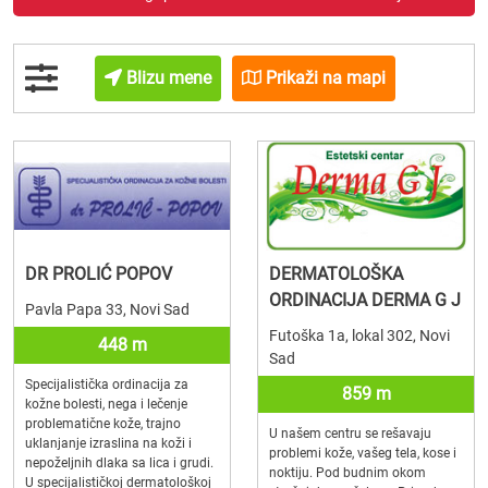
Blizu mene
Prikaži na mapi
DR PROLIĆ POPOV
DERMATOLOŠKA
ORDINACIJA DERMA G J
Pavla Papa 33, Novi Sad
Futoška 1a, lokal 302, Novi
448 m
Sad
Specijalistička ordinacija za
859 m
kožne bolesti, nega i lečenje
problematične kože, trajno
U našem centru se rešavaju
uklanjanje izraslina na koži i
problemi kože, vašeg tela, kose i
nepoželjnih dlaka sa lica i grudi.
noktiju. Pod budnim okom
U specijalističkoj dermatološkoj