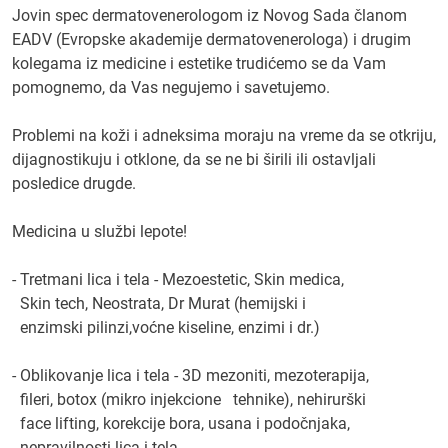
Jovin spec dermatovenerologom iz Novog Sada članom
EADV (Evropske akademije dermatovenerologa) i drugim
2. Da li ste oduvek želeli da se bavite trenutnom
kolegama iz medicine i estetike trudićemo se da Vam
delatnošću?
pomognemo, da Vas negujemo i savetujemo.
Od osnovne škole sam želela biti lekar.
Problemi na koži i adneksima moraju na vreme da se otkriju,
3. Čime se ponosite u Vašem poslovanju?
dijagnostikuju i otklone, da se ne bi širili ili ostavljali
Korektnošću i odanošću i posvećenošću poslu i
posledice drugde.
pacijentima.
Medicina u službi lepote!
4. Koja je tajna Vašeg uspeha? (navedite tri osobine,
ponašanja, verovanja ili sposobnosti)
- Tretmani lica i tela - Mezoestetic, Skin medica,
Za uspešnost je potrebna ideja, vizija , istrajnosti i
Skin tech, Neostrata, Dr Murat (hemijski i
upornost.
enzimski pilinzi,voćne kiseline, enzimi i dr.)
5. Koliko je Vaša okolina imala razumevanja i ko
- Oblikovanje lica i tela - 3D mezoniti, mezoterapija,
Vam je najveća podrška?
fileri, botox (mikro injekcione tehnike), nehirurški
Okolina je kako kada razumela moje postupke, ali u
face lifting, korekcije bora, usana i podočnjaka,
sinu imam najveću podršku i dobrog savetnika
nepravilnosti lica i tela.