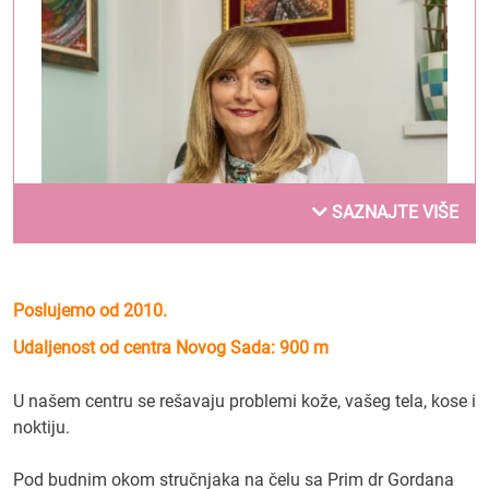
SAZNAJTE VIŠE
Poslujemo od 2010.
Dr Gordana Jovin
Udaljenost od centra Novog Sada: 900 m
1. Kako ste i u kom trenutku došli na ideju da
U našem centru se rešavaju problemi kože, vašeg tela, kose i
pokrenete svoj biznis?
noktiju.
Zbog potrebe da se ide dalje i da se pruži više i
kvalitetnije u svom radu čovek u jednom trenutku
Pod budnim okom stručnjaka na čelu sa Prim dr Gordana
poželi da pomeri prethodne granice.