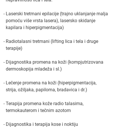
6. Koja rečenica je Vaša vodilja?
- Laserski tretmani epilacije (trajno uklanjanje malja
”Ko u čuda veruje taj čuda i stvara”.
pomoću više vrsta lasera), lasersko skidanje
kapilara i hiperpigmentacija)
7. Da li imate uzore koji su Vas motivisali ili motivišu
za dalji rad?
- Radiotalasni tretmani (lifting lica i tela i druge
Da, moji uzori su moje uspešne prijateljice.
terapije)
8. Čega ste morali da se odreknete?
- Dijagnostika promena na koži (kompjutrizovana
Morala sam se odreći opuštenosti i nonšalancije.
dermoskopija mladeža i sl.)
9. Šta je to što Vas je vuklo napred i kako ste se
- Lečenje promena na koži (hiperpigmentacija,
motivisali i kada dođu loša vremena?
strija, ožiljaka, papiloma, bradavica i dr.)
Svaki trud se isplati kad tad, najvažnije i je opstati i
ostati.
- Terapija promena kože radio talasima,
termokauterom i tečnim azotom
10. Zbog čega je bolje da žena bude preduzetnica
nego da bude zaposlena u nekoj firmi?
- Dijagnostika i terapija kose i noktiju
Zbog slobode izbora i mogućnosti daljeg razvoja.