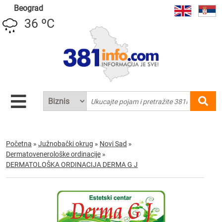
Beograd
36 ºC
Početna
»
Južnobački okrug
»
Novi Sad
»
Dermatovenerološke ordinacije
»
DERMATOLOŠKA ORDINACIJA DERMA G J