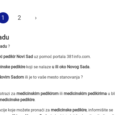
1
2
›
adu
Sadu
?
i pedikir Novi Sad
uz pomoć portala 381info.com.
inske pedikire
koji se nalaze
u ili oko Novog Sada
.
Novim Sadom
ili je to vaše mesto stanovanja ?
potrazi za
medicinskim pedikirom
ili
medicinskim pedikirima
u bli
medicinske pedikire
.
acije koje možete pronaći za
medicinske pedikire
, informišite se