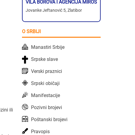
VILA BOROVA I AGENCIJA MIROS
Jovanke Jeftanović 5, Zlatibor
O SRBIJI
Manastiri Srbije
Srpske slave
Verski praznici
Srpski običaji
Manifestacije
Pozivni brojevi
zini ili
Poštanski brojevi
Pravopis