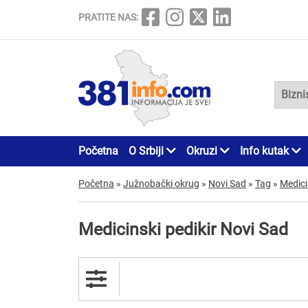
PRATITE NAS:
Početna
O Srbiji
Okruzi
Info kutak
Početna
»
Južnobački okrug
»
Novi Sad
»
Tag
»
Medici
Medicinski pedikir Novi Sad