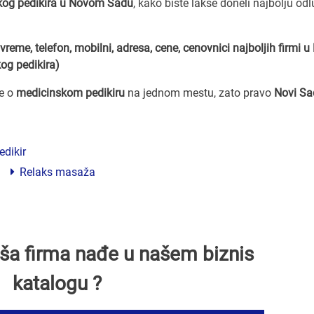
kog pedikira u Novom Sadu
, kako biste lakše doneli najbolju odl
vreme, telefon, mobilni, adresa, cene, cenovnici
najboljih firmi 
og pedikira)
ve o
medicinskom pedikiru
na jednom mestu, zato pravo
Novi Sa
edikir
Relaks masaža
Vaša firma nađe u našem biznis
katalogu ?