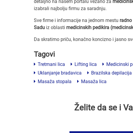
detaljno na našem portalu vezano za
medicins
izabrali najbolju firmu za saradnju.
Sve firme i informacije na jednom mestu
radno 
Sadu
iz oblasti
medicinskih pedikira (medicinsk
Da skratimo priču, konačno koncizno i jasno s
Tagovi
Tretmani lica
Lifting lica
Medicinski p
Uklanjanje bradavica
Brazilska depilacija
Masaža stopala
Masaža lica
Želite da se i 