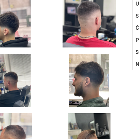
U
S
Č
P
S
N