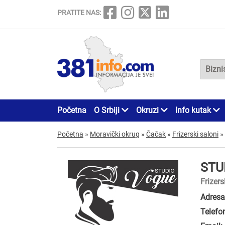
PRATITE NAS:
Početna
O Srbiji
Okruzi
Info kutak
Početna
»
Moravički okrug
»
Čačak
»
Frizerski saloni
»
STU
Frizers
Adresa
Telefo