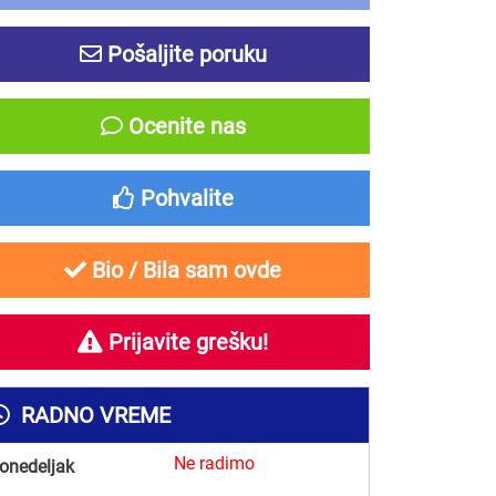
Pošaljite poruku
Ocenite nas
Pohvalite
Bio / Bila sam ovde
Prijavite grešku!
RADNO VREME
Ne radimo
onedeljak