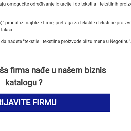
 omogućite određivanje lokacije i do tekstila i tekstilnih proi
" pronalazi najbliže firme, pretraga za tekstile i tekstilne proizv
i lakša.
 nađete "tekstile i tekstilne proizvode blizu mene u Negotinu"
Vaša firma nađe u našem biznis
katalogu ?
IJAVITE FIRMU