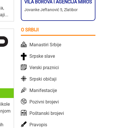
VILA BOROVA I AGENCIJA MIROS
ja,
Jovanke Jeftanović 5, Zlatibor
ji...
O SRBIJI
Manastiri Srbije
Srpske slave
Verski praznici
Srpski običaji
Manifestacije
Pozivni brojevi
Nikole
dnjom
Poštanski brojevi
Pravopis
ih