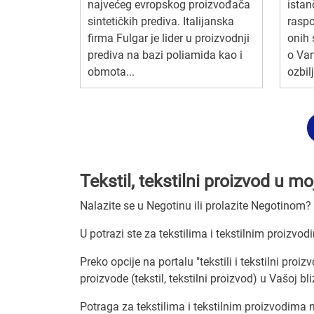
najvećeg evropskog proizvođača
istan
sintetičkih prediva. Italijanska
raspo
firma Fulgar je lider u proizvodnji
onih 
prediva na bazi poliamida kao i
o Vam
obmota...
ozbil
Tekstil, tekstilni proizvod u mo
Nalazite se u Negotinu ili prolazite Negotinom?
U potrazi ste za tekstilima i tekstilnim proizvo
Preko opcije na portalu "tekstili i tekstilni proiz
proizvode (tekstil, tekstilni proizvod) u Vašoj bli
Potraga za tekstilima i tekstilnim proizvodima n