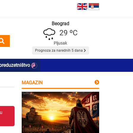
Beograd
29 ºC
Pljusak
Prognoza za narednih 5 dana
preduzetništvo
MAGAZIN
 u