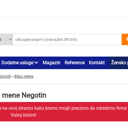
Dodatne usluge
Magazin
Reference
Kontakt
Žensko 
oizvodi
»
Blizu mene
izu mene Negotin
je na ovoj stranici kako bismo mogli precizno da odredimo firme
Vašoj blizini!