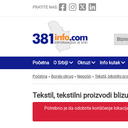
PRATITE NAS:
Početna
O Srbiji
Okruzi
Info kutak
Početna
»
Borski okrug
»
Negotin
»
Tekstil, tekstilni pr
Tekstil, tekstilni proizvodi bl
Potrebno je da odobrite korišćenje lokaci