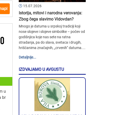
15.07.2026
mapi
Istorija, mitovi i narodna verovanja:
Zbog čega slavimo Vidovdan?
Mnogo je datuma u srpskoj tradiciji koji
nose slojeve i slojeve simbolike – počev od
godišnjica koje nas sete na ratna
stradanja, pa do slava, svetaca i drugih,
hrišćanima značajnih, „crvenih“ datuma....
Detaljnije...
IZDVAJAMO U AVGUSTU
m u
a br
O