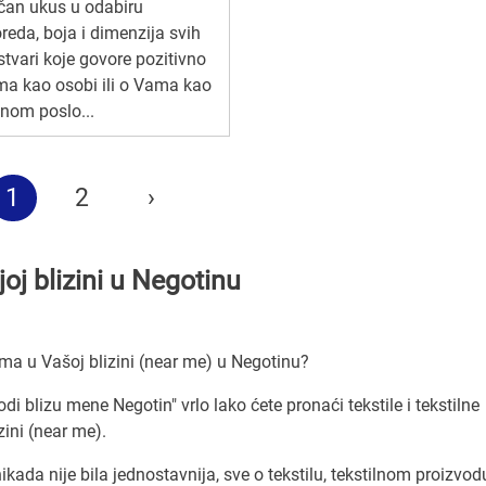
čan ukus u odabiru
reda, boja i dimenzija svih
stvari koje govore pozitivno
a kao osobi ili o Vama kao
jnom poslo...
1
2
›
joj blizini u Negotinu
dima u Vašoj blizini (near me) u Negotinu?
vodi blizu mene Negotin" vrlo lako ćete pronaći tekstile i tekstilne
zini (near me).
ikada nije bila jednostavnija, sve o tekstilu, tekstilnom proizvod