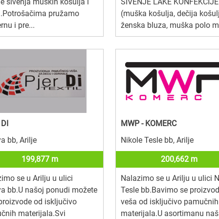
e šivenja muških košulja i
ŠIVENJE LAKE KONFEKCIJE
a.Potrošačima pružamo
(muška košulja, dečija košul
nu i pre...
ženska bluza, muška polo ma
 DI
MWP - KOMERC
a bb, Arilje
Nikole Tesle bb, Arilje
199,877 m
200,662 m
imo se u Arilju u ulici
Nalazimo se u Arilju u ulici 
va bb.U našoj ponudi možete
Tesle bb.Bavimo se proizvo
proizvode od isključivo
veša od isključivo pamučnih
nih materijala.Svi
materijala.U asortimanu naš