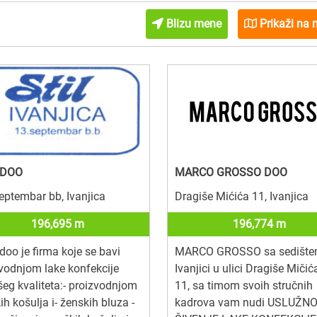
Blizu mene
Prikaži na 
 DOO
MARCO GROSSO DOO
eptembar bb, Ivanjica
Dragiše Mićića 11, Ivanjica
196,695 m
196,774 m
doo je firma koje se bavi
MARCO GROSSO sa sedište
vodnjom lake konfekcije
Ivanjici u ulici Dragiše Mičić
šeg kvaliteta:- proizvodnjom
11, sa timom svoih stručnih
h košulja i- ženskih bluza -
kadrova vam nudi USLUŽN