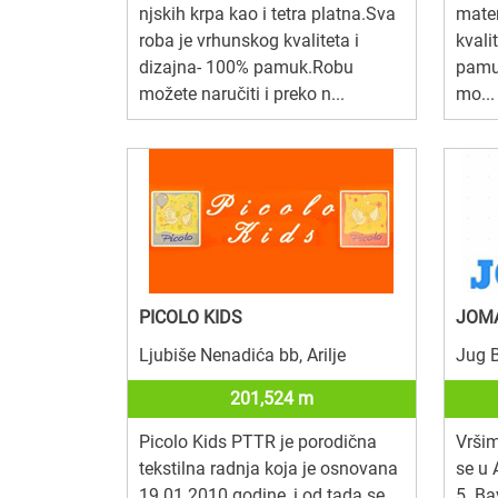
njskih krpa kao i tetra platna.Sva
mater
roba je vrhunskog kvaliteta i
kvali
dizajna- 100% pamuk.Robu
pamu
možete naručiti i preko n...
mo...
PICOLO KIDS
JOMA
Ljubiše Nenadića bb, Arilje
Jug B
201,524 m
Picolo Kids PTTR je porodična
Vršim
tekstilna radnja koja je osnovana
se u 
19.01.2010 godine, i od tada se
5. B