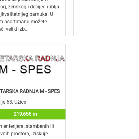
g, ženskog i dečijeg rublja
jkvalitetnijeg pamuka. U
m asortimanu možete
i veliki izb...
TARSKA RADNJA M - SPES
ije 63, Užice
219,656 m
n enterijera, stambenih ili
vnih prostora, iziskuje