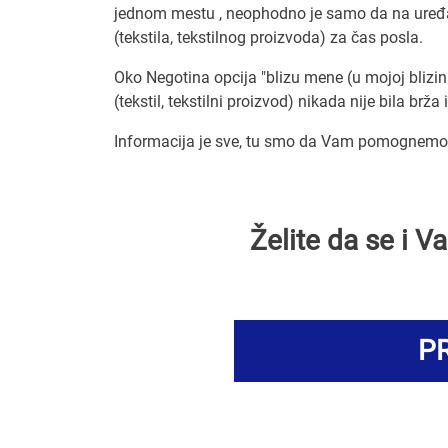
jednom mestu , neophodno je samo da na uređaju
(tekstila, tekstilnog proizvoda) za čas posla.
Oko Negotina opcija "blizu mene (u mojoj blizini)
(tekstil, tekstilni proizvod) nikada nije bila brža 
Informacija je sve, tu smo da Vam pomognemo da
Želite da se i 
PR