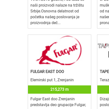
naši proizvodi nalaze na tržištu
muško
Srbije.Osnovna delatnost od
od na
početka našeg poslovanja je
naše
proizvodnja deč...
pronać
FULGAR EAST DOO
TAPE
Elemirski put 1, Zrenjanin
Teraz
215,273 m
Fulgar East doo Zrenjanin
Dizaj
predstavlja deo grupacije Fulgar,
poslo