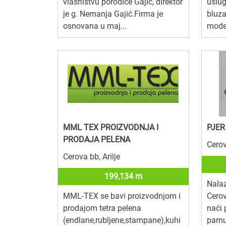
vlasništvu porodice Gajić, direktor
uslug
je g. Nemanja Gajić.Firma je
bluz
osnovana u maj...
moder
MML TEX PROIZVODNJA I
PJER
PRODAJA PELENA
Cerov
Cerova bb, Arilje
199,134 m
Nalaz
MML-TEX se bavi proizvodnjom i
Cero
prodajom tetra pelena
naći 
(endlane,rubljene,stampane),kuhi
pamuč