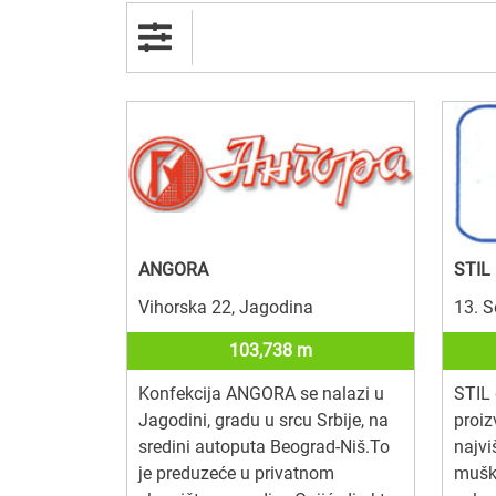
ANGORA
STIL
Vihorska 22, Jagodina
13. S
103,738 m
Konfekcija ANGORA se nalazi u
STIL 
Jagodini, gradu u srcu Srbije, na
proiz
sredini autoputa Beograd-Niš.To
najvi
je preduzeće u privatnom
muški