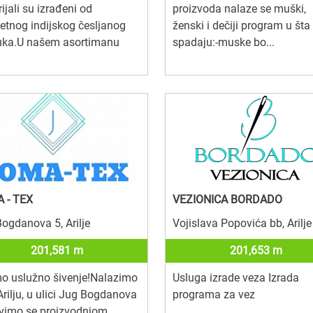
ijali su izrađeni od
proizvoda nalaze se muški,
tetnog indijskog česljanog
ženski i dečiji program u šta
ka.U našem asortimanu
spadaju:-muske bo...
 - TEX
VEZIONICA BORDADO
ogdanova 5, Arilje
Vojislava Popovića bb, Arilje
201,581 m
201,653 m
o uslužno šivenje!Nalazimo
Usluga izrade veza Izrada
Arilju, u ulici Jug Bogdanova
programa za vez
avimo se proizvodnjom