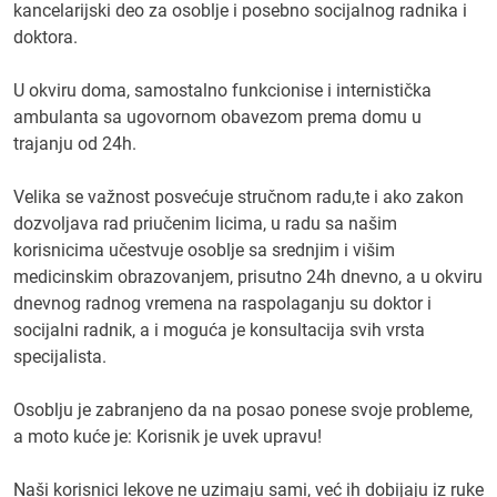
kancelarijski deo za osoblje i posebno socijalnog radnika i
doktora.
U okviru doma, samostalno funkcionise i internistička
ambulanta sa ugovornom obavezom prema domu u
trajanju od 24h.
Velika se važnost posvećuje stručnom radu,te i ako zakon
dozvoljava rad priučenim licima, u radu sa našim
korisnicima učestvuje osoblje sa srednjim i višim
medicinskim obrazovanjem, prisutno 24h dnevno, a u okviru
dnevnog radnog vremena na raspolaganju su doktor i
socijalni radnik, a i moguća je konsultacija svih vrsta
specijalista.
Osoblju je zabranjeno da na posao ponese svoje probleme,
a moto kuće je: Korisnik je uvek upravu!
Naši korisnici lekove ne uzimaju sami, već ih dobijaju iz ruke