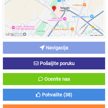
Navigacija
Pošaljite poruku
Ocenite nas
Pohvalite (
38
)