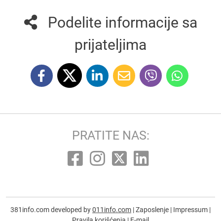
Podelite informacije sa
prijateljima
PRATITE NAS:
381info.com developed by
011info.com
|
Zaposlenje
|
Impressum
|
Pravila korišćenja
|
E-mail