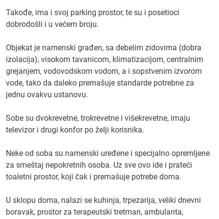
Takođe, ima i svoj parking prostor, te su i posetioci
dobrodošli i u većem broju.
Objekat je namenski građen, sa debelim zidovima (dobra
izolacija), visokom tavanicom, klimatizacijom, centralnim
grejanjem, vodovodskom vodom, a i sopstvenim izvorom
vode, tako da daleko premašuje standarde potrebne za
jednu ovakvu ustanovu.
Sobe su dvokrevetne, trokrevetne i višekrevetne, imaju
televizor i drugi konfor po želji korisnika.
Neke od soba su namenski uređene i specijalno opremljene
za smeštaj nepokretnih osoba. Uz sve ovo ide i prateći
toaletni prostor, koji čak i premašuje potrebe doma.
U sklopu doma, nalazi se kuhinja, trpezarija, veliki dnevni
boravak, prostor za terapeutski tretman, ambulanta,