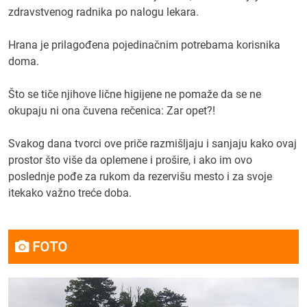
zdravstvenog radnika po nalogu lekara.
Hrana je prilagođena pojedinačnim potrebama korisnika
doma.
Što se tiče njihove lične higijene ne pomaže da se ne
okupaju ni ona čuvena rečenica: Zar opet?!
Svakog dana tvorci ove priče razmišljaju i sanjaju kako ovaj
prostor što više da oplemene i prošire, i ako im ovo
poslednje pođe za rukom da rezervišu mesto i za svoje
itekako važno treće doba.
FOTO