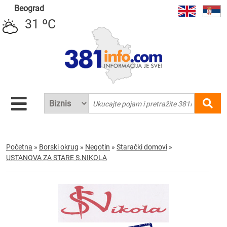
Beograd
31 ºC
Početna
»
Borski okrug
»
Negotin
»
Starački domovi
»
USTANOVA ZA STARE S.NIKOLA