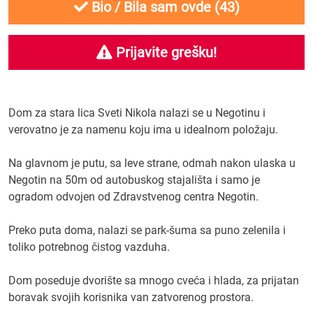
Bio / Bila sam ovde (
43
)
Prijavite grešku!
Dom za stara lica Sveti Nikola nalazi se u Negotinu i
verovatno je za namenu koju ima u idealnom položaju.
Na glavnom je putu, sa leve strane, odmah nakon ulaska u
Negotin na 50m od autobuskog stajališta i samo je
ogradom odvojen od Zdravstvenog centra Negotin.
Preko puta doma, nalazi se park-šuma sa puno zelenila i
toliko potrebnog čistog vazduha.
Dom poseduje dvorište sa mnogo cveća i hlada, za prijatan
boravak svojih korisnika van zatvorenog prostora.