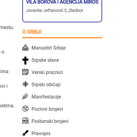
VILA BOROVA I AGENCIJA MIROS
Jovanke Jeftanović 5, Zlatibor
 mestu.
O SRBIJI
Manastiri Srbije
e o
Srpske slave
amima
Verski praznici
Srpski običaji
vi i
Manifestacije
ostima.
Pozivni brojevi
Poštanski brojevi
Pravopis