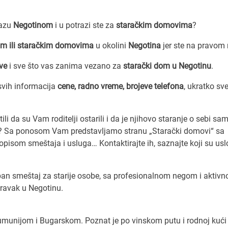
lazu
Negotinom
i u potrazi ste za
staračkim domovima
?
m ili staračkim domovima
u okolini
Negotina
jer ste na pravom
ve
i sve što vas zanima vezano za
starački dom u Negotinu
.
vih informacija
cene, radno vreme, brojeve telefona
, ukratko sv
li da su Vam roditelji ostarili i da je njihovo staranje o sebi s
re? Sa ponosom Vam predstavljamo stranu „Starački domovi“ sa
isom smeštaja i usluga… Kontaktirajte ih, saznajte koji su uslo
ban smeštaj za starije osobe, sa profesionalnom negom i aktivn
oravak u Negotinu.
a Rumunijom i Bugarskom. Poznat je po vinskom putu i rodnoj kući