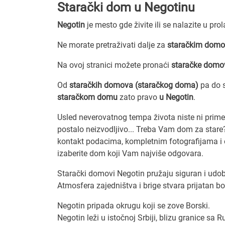
Starački dom u Negotinu
Negotin
je mesto gde živite ili se nalazite u pro
Ne morate pretraživati dalje za
staračkim domo
Na ovoj stranici možete pronaći
staračke domo
Od
staračkih domova (staračkog doma)
pa do s
staračkom domu
zato pravo
u Negotin
.
Usled neverovatnog tempa života niste ni primeti
postalo neizvodljivo... Treba Vam dom za sta
kontakt podacima, kompletnim fotografijama i op
izaberite dom koji Vam najviše odgovara.
Starački domovi Negotin pružaju siguran i udo
Atmosfera zajedništva i brige stvara prijatan b
Negotin pripada okrugu koji se zove Borski.
Negotin leži u istočnoj Srbiji, blizu granice s