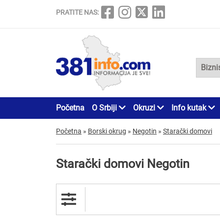
PRATITE NAS:
Početna
O Srbiji
Okruzi
Info kutak
Početna
»
Borski okrug
»
Negotin
»
Starački domovi
Starački domovi Negotin