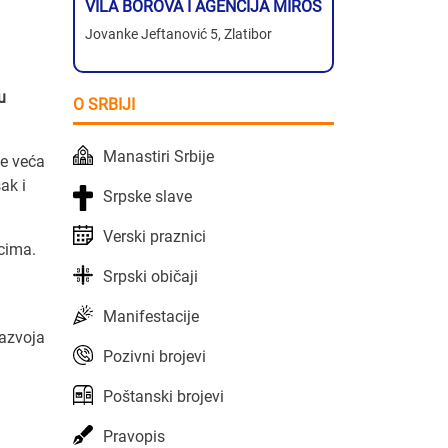
VILA BOROVA I AGENCIJA MIROS
Jovanke Jeftanović 5, Zlatibor
u
O SRBIJI
Manastiri Srbije
je veća
ak i
Srpske slave
Verski praznici
jcima.
Srpski običaji
Manifestacije
razvoja
Pozivni brojevi
Poštanski brojevi
Pravopis