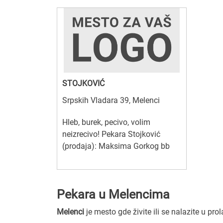
STOJKOVIĆ
Srpskih Vladara 39, Melenci
Hleb, burek, pecivo, volim
neizrecivo! Pekara Stojković
(prodaja): Maksima Gorkog bb
Pekara u Melencima
Melenci
je mesto gde živite ili se nalazite u pro