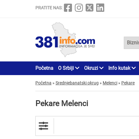
PRATITE NAS:
Početna
O Srbiji
Okruzi
Info kutak
Početna
»
Srednjebanatski okrug
»
Melenci
»
Pekare
Pekare Melenci