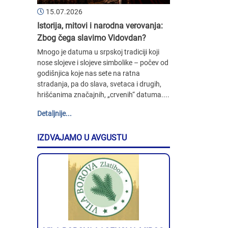
15.07.2026
Istorija, mitovi i narodna verovanja:
Zbog čega slavimo Vidovdan?
Mnogo je datuma u srpskoj tradiciji koji
nose slojeve i slojeve simbolike – počev od
godišnjica koje nas sete na ratna
stradanja, pa do slava, svetaca i drugih,
hrišćanima značajnih, „crvenih“ datuma....
Detaljnije...
IZDVAJAMO U AVGUSTU