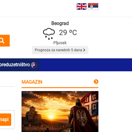
Beograd
29 ºC
Pljusak
Prognoza za narednih 5 dana
preduzetništvo
MAGAZIN
mapi