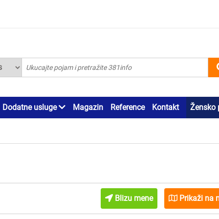
Dodatne usluge
Magazin
Reference
Kontakt
Žensko 
Blizu mene
Prikaži na 