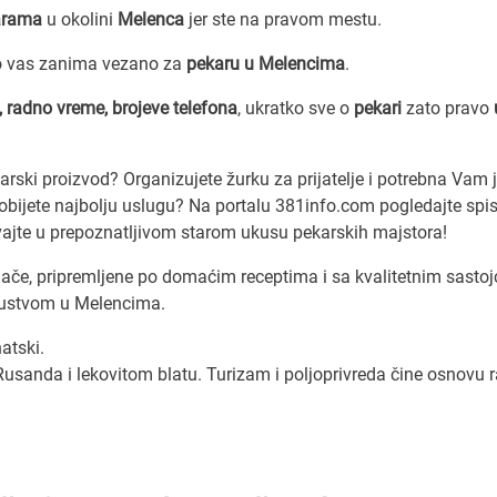
arama
u okolini
Melenca
jer ste na pravom mestu.
to vas zanima vezano za
pekaru u Melencima
.
, radno vreme, brojeve telefona
, ukratko sve o
pekari
zato pravo
ekarski proizvod? Organizujete žurku za prijatelje i potrebna Vam 
dobijete najbolju uslugu? Na portalu 381info.com pogledajte spis
ivajte u prepoznatljivom starom ukusu pekarskih majstora!
lače, pripremljene po domaćim receptima i sa kvalitetnim sasto
skustvom u Melencima.
atski.
Rusanda i lekovitom blatu. Turizam i poljoprivreda čine osnovu 