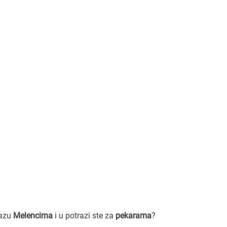
lazu
Melencima
i u potrazi ste za
pekarama
?