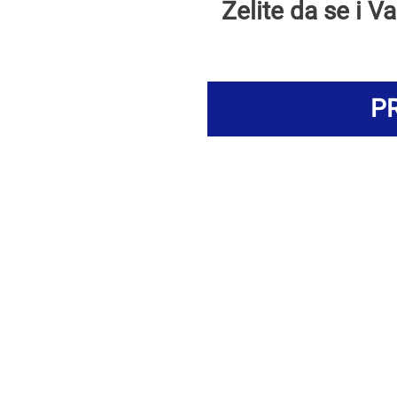
Želite da se i 
PR