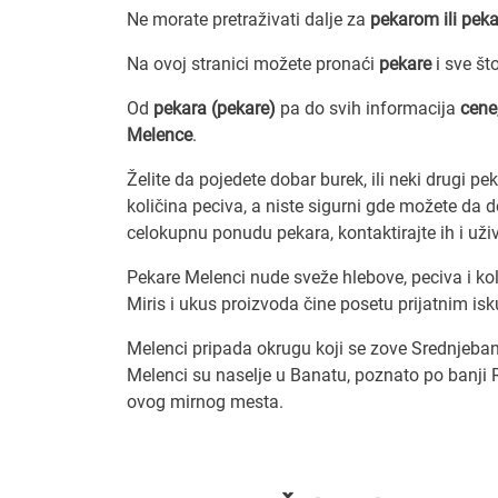
Ne morate pretraživati dalje za
pekarom ili pek
Na ovoj stranici možete pronaći
pekare
i sve š
Od
pekara (pekare)
pa do svih informacija
cene
Melence
.
Želite da pojedete dobar burek, ili neki drugi p
količina peciva, a niste sigurni gde možete da 
celokupnu ponudu pekara, kontaktirajte ih i už
Pekare Melenci nude sveže hlebove, peciva i ko
Miris i ukus proizvoda čine posetu prijatnim i
Melenci pripada okrugu koji se zove Srednjeban
Melenci su naselje u Banatu, poznato po banji 
ovog mirnog mesta.