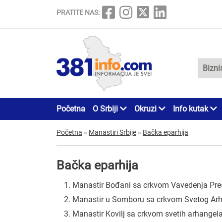
PRATITE NAS:
Početna
O Srbiji
Okruzi
Info kutak
Početna
»
Manastiri Srbije
»
Bačka eparhija
Bačka eparhija
Manastir Bođani sa crkvom Vavedenja Pre
Manastir u Somboru sa crkvom Svetog Ar
Manastir Kovilj sa crkvom svetih arhangela