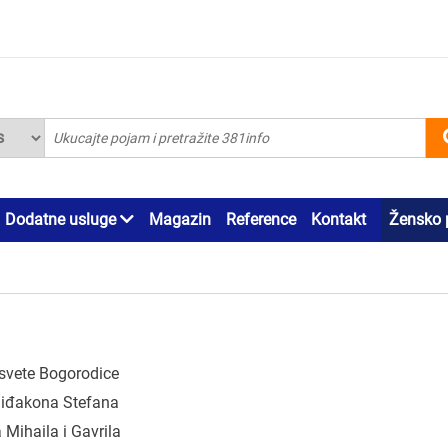
Dodatne usluge
Magazin
Reference
Kontakt
Žensko 
svete Bogorodice
hiđakona Stefana
 Mihaila i Gavrila