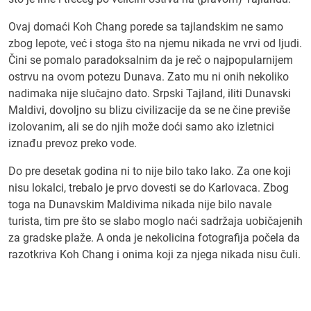
Ovaj domaći Koh Chang porede sa tajlandskim ne samo
zbog lepote, već i stoga što na njemu nikada ne vrvi od ljudi.
Čini se pomalo paradoksalnim da je reč o najpopularnijem
ostrvu na ovom potezu Dunava. Zato mu ni onih nekoliko
nadimaka nije slučajno dato. Srpski Tajland, iliti Dunavski
Maldivi, dovoljno su blizu civilizacije da se ne čine previše
izolovanim, ali se do njih može doći samo ako izletnici
iznađu prevoz preko vode.
Do pre desetak godina ni to nije bilo tako lako. Za one koji
nisu lokalci, trebalo je prvo dovesti se do Karlovaca. Zbog
toga na Dunavskim Maldivima nikada nije bilo navale
turista, tim pre što se slabo moglo naći sadržaja uobičajenih
za gradske plaže. A onda je nekolicina fotografija počela da
razotkriva Koh Chang i onima koji za njega nikada nisu čuli.