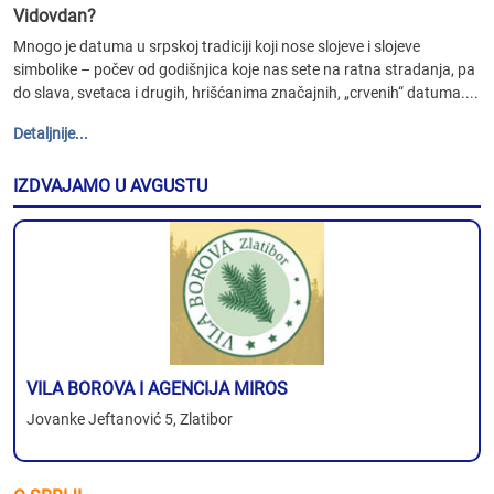
Vidovdan?
Mnogo je datuma u srpskoj tradiciji koji nose slojeve i slojeve
simbolike – počev od godišnjica koje nas sete na ratna stradanja, pa
do slava, svetaca i drugih, hrišćanima značajnih, „crvenih“ datuma....
Detaljnije...
IZDVAJAMO U AVGUSTU
VILA BOROVA I AGENCIJA MIROS
Jovanke Jeftanović 5, Zlatibor