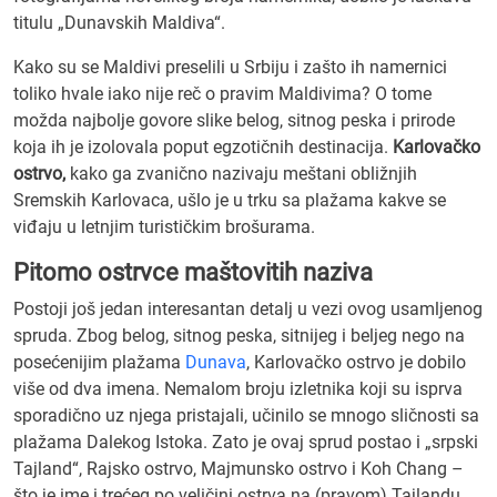
titulu „Dunavskih Maldiva“.
Kako su se Maldivi preselili u Srbiju i zašto ih namernici
toliko hvale iako nije reč o pravim Maldivima? O tome
možda najbolje govore slike belog, sitnog peska i prirode
koja ih je izolovala poput egzotičnih destinacija.
Karlovačko
ostrvo,
kako ga zvanično nazivaju meštani obližnjih
Sremskih Karlovaca, ušlo je u trku sa plažama kakve se
viđaju u letnjim turističkim brošurama.
Pitomo ostrvce maštovitih naziva
Postoji još jedan interesantan detalj u vezi ovog usamljenog
spruda. Zbog belog, sitnog peska, sitnijeg i beljeg nego na
posećenijim plažama
Dunava
, Karlovačko ostrvo je dobilo
više od dva imena. Nemalom broju izletnika koji su isprva
sporadično uz njega pristajali, učinilo se mnogo sličnosti sa
plažama Dalekog Istoka. Zato je ovaj sprud postao i „srpski
Tajland“, Rajsko ostrvo, Majmunsko ostrvo i Koh Chang –
što je ime i trećeg po veličini ostrva na (pravom) Tajlandu.