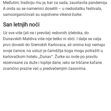
Međutim, tradiciju mu je, bar za sada, zaustavila pandemija.
A onda su se namernici dosetili – u nedostatku festivala,
samoorganizovali su sopstvene vikend-žurke.
San letnjih noći
Uz sve više (ali ne i previše) redovnih izletnika, do
Dunavskih Maldiva više nije teško ni stići. I dalje se valja
prvo dovesti do Sremskih Karlovaca, ali onima koji nemaju
svoje čamce, na usluzi je čamdžija koga mogu potražiti u
karlovačkom hotelu „Dunav“. Žurke su ovde po pravilu
rezervisane za duže i toplije dane, iako se trščane kafane
zvanično prazne već u predvečernjim časovima.