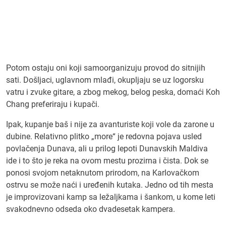
Potom ostaju oni koji samoorganizuju provod do sitnijih
sati. Došljaci, uglavnom mlađi, okupljaju se uz logorsku
vatru i zvuke gitare, a zbog mekog, belog peska, domaći Koh
Chang preferiraju i kupači.
Ipak, kupanje baš i nije za avanturiste koji vole da zarone u
dubine. Relativno plitko „more“ je redovna pojava usled
povlačenja Dunava, ali u prilog lepoti Dunavskih Maldiva
ide i to što je reka na ovom mestu prozirna i čista. Dok se
ponosi svojom netaknutom prirodom, na Karlovačkom
ostrvu se može naći i uređenih kutaka. Jedno od tih mesta
je improvizovani kamp sa ležaljkama i šankom, u kome leti
svakodnevno odseda oko dvadesetak kampera.