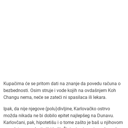
Kupačima će se pritom dati na znanje da povedu računa o
bezbednosti. Osim struje i vode kojih na ovdašnjem Koh
Changu nema, neće se zateći ni spasilaca ili lekara.
Ipak, da nije njegove (polu)divljine, Karlovačko ostrvo
možda nikada ne bi dobilo epitet najlepšeg na Dunavu.
Karlovčani, pak, hipotetišu i o tome zašto je baš u njihovom