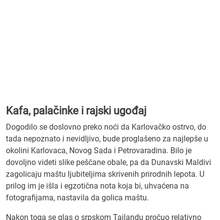
Kafa, palačinke i rajski ugođaj
Dogodilo se doslovno preko noći da Karlovačko ostrvo, do
tada nepoznato i nevidljivo, bude proglašeno za najlepše u
okolini Karlovaca, Novog Sada i Petrovaradina. Bilo je
dovoljno videti slike peščane obale, pa da Dunavski Maldivi
zagolicaju maštu ljubiteljima skrivenih prirodnih lepota. U
prilog im je išla i egzotična nota koja bi, uhvaćena na
fotografijama, nastavila da golica maštu.
Nakon toga se glas o srpskom Tajlandu pročuo relativno