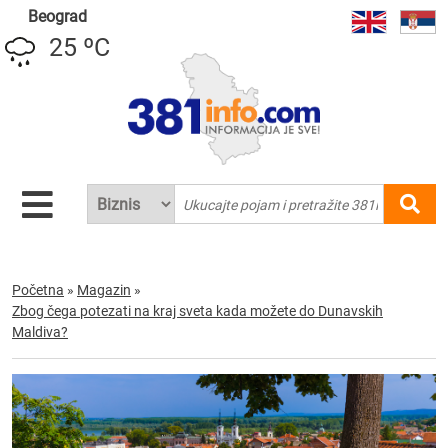
Beograd
25 ºC
Početna
»
Magazin
»
Zbog čega potezati na kraj sveta kada možete do Dunavskih
Maldiva?