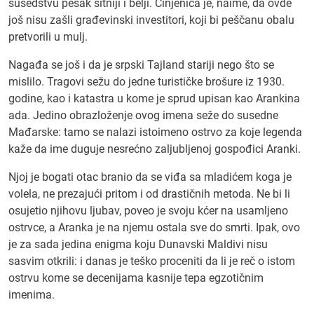
susedstvu pesak sitniji i belji. Činjenica je, naime, da ovde
još nisu zašli građevinski investitori, koji bi peščanu obalu
pretvorili u mulj.
Nagađa se još i da je srpski Tajland stariji nego što se
mislilo. Tragovi sežu do jedne turističke brošure iz 1930.
godine, kao i katastra u kome je sprud upisan kao Arankina
ada. Jedino obrazloženje ovog imena seže do susedne
Mađarske: tamo se nalazi istoimeno ostrvo za koje legenda
kaže da ime duguje nesrećno zaljubljenoj gospođici Aranki.
Njoj je bogati otac branio da se viđa sa mladićem koga je
volela, ne prezajući pritom i od drastičnih metoda. Ne bi li
osujetio njihovu ljubav, poveo je svoju kćer na usamljeno
ostrvce, a Aranka je na njemu ostala sve do smrti. Ipak, ovo
je za sada jedina enigma koju Dunavski Maldivi nisu
sasvim otkrili: i danas je teško proceniti da li je reč o istom
ostrvu kome se decenijama kasnije tepa egzotičnim
imenima.