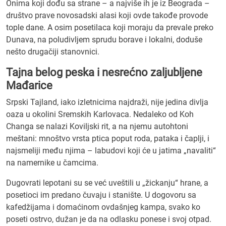
Onima koji dođu sa strane – a najviše ih je iz Beograda –
društvo prave novosadski alasi koji ovde takođe provode
tople dane. A osim posetilaca koji moraju da prevale preko
Dunava, na poludivljem sprudu borave i lokalni, doduše
nešto drugačiji stanovnici.
Tajna belog peska i nesrećno zaljubljene
Mađarice
Srpski Tajland, iako izletnicima najdraži, nije jedina divlja
oaza u okolini Sremskih Karlovaca. Nedaleko od Koh
Changa se nalazi Koviljski rit, a na njemu autohtoni
meštani: mnoštvo vrsta ptica poput roda, pataka i čaplji, i
najsmeliji među njima – labudovi koji će u jatima „navaliti“
na namernike u čamcima.
Dugovrati lepotani su se već uveštili u „žickanju“ hrane, a
posetioci im predano čuvaju i stanište. U dogovoru sa
kafedžijama i domaćinom ovdašnjeg kampa, svako ko
poseti ostrvo, dužan je da na odlasku ponese i svoj otpad.