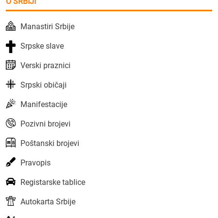
O SRBIJI
Manastiri Srbije
Srpske slave
Verski praznici
Srpski običaji
Manifestacije
Pozivni brojevi
Poštanski brojevi
Pravopis
Registarske tablice
Autokarta Srbije