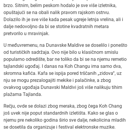
brzo. Sitnim, belim peskom hodalo je sve više izletnika,
opuštajući se na obali nalik pravom rajskom ostrvu.
Dolazilo ih je sve više kada pesak ugreje letnja vrelina, ali i
dalje nedovoljno da bi se stotine kvadratnih metara
pretvorilo u mravinjak.
U međuvremenu, na Dunavske Maldive se doselilo i ponešto
od turističkih sadržaja. Ovo nije bilo u klasičnom smislu
popularno odredište, bar ne toliko da bi se na njemu remetio
tajlandski ugođaj. I danas na Koh Changu ima samo dva,
skromna kafića. Kafa se ispija pored trščanih „zidova“, uz
nju se mogu prezalogajiti mekike i palačinke, a zbog
ovakvog ugođaja Dunavski Maldivi još više nalikuju tihim
plažama Tajlanda.
Rečju, ovde se dolazi zbog meraka, zbog čega Koh Chang
još uvek nije poput standardnih izletišta. Kako se glas o
njemu pre nekoliko godina širio sve dalje, nekolicina mladih
se dosetila da organizuje i festival elektronske muzike.