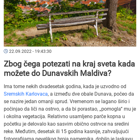
22.09.2022 - 19:43:30
Zbog čega potezati na kraj sveta kada
možete do Dunavskih Maldiva?
Ima tome nekih dvadesetak godina, kada je uzvodno od
Sremskih Karlovaca
, a između dve obale Dunava, počeo da
se nazire jedan omanji sprud. Vremenom se lagano širio i
počinjao da liči na ostrvo, a da bi porastao, „pomogla“ mu je
i okolna vegetacija. Relativno usamljeno parče kopna u
početku je delovalo kao sasvim obično ostrvce na sredini
reke. Međutim, desetak ili 15 godina kasnije, zahvaljujući
fotografijama nevelikog broja namernika, dobilo je laskavu