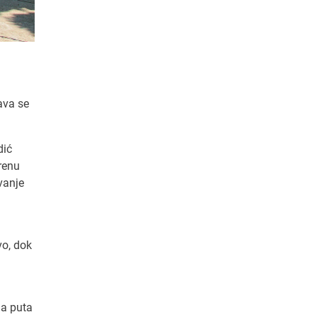
ava se
dić
renu
vanje
vo, dok
ga puta