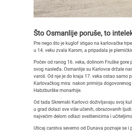
Što Osmanlije poruše, to intele
Pre nego što je kuglof stigao na karlovačke trp
u 14. veku zvala Karom, a pripadala je plemić
Počev od ranog 16. veka, dolinom Fruške gore pr
svog nasleđa. Osmanlije su Karlovce držale nar
varoš. Od nje je do kraja 17. veka ostao samo p
Karlovačkog mira: nakon primirja dogovorenog 
Habzburške monarhije.
Od tada Skremski Karlovci doživljavaju svoj kultu
u grad dolazi sve više učenih, obrazovanih ljud
najvećim delom odlazi sveštenicima i učiteljima
Uticaj carstva severno od Dunava poznaje se i