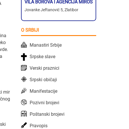
VILA BOROVA I AGENCIJA MIROS
A
Jovanke Jeftanović 5, Zlatibor
O SRBIJI
vina
eko
Manastiri Srbije
vde.
ja
Srpske slave
Verski praznici
Srpski običaji
Manifestacije
i mir
ličnog
Pozivni brojevi
Poštanski brojevi
ski
Pravopis