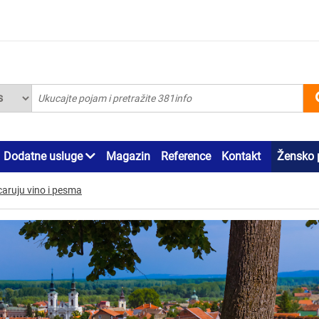
Dodatne usluge
Magazin
Reference
Kontakt
Žensko 
caruju vino i pesma