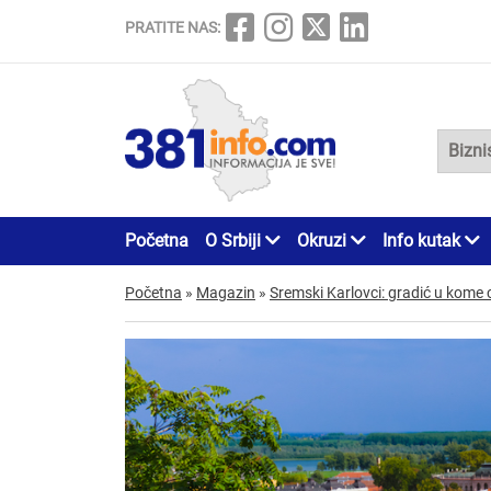
PRATITE NAS:
Početna
O Srbiji
Okruzi
Info kutak
Početna
»
Magazin
»
Sremski Karlovci: gradić u kome 