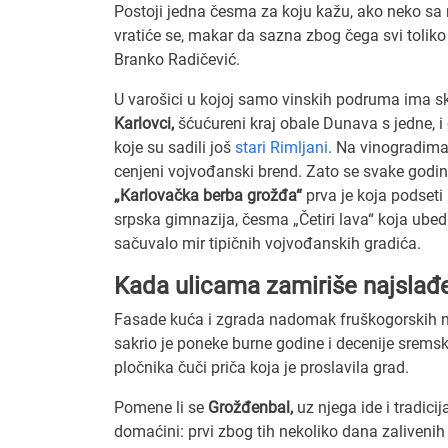
Postoji jedna česma za koju kažu, ako neko sa nj
vratiće se, makar da sazna zbog čega svi toliko 
Branko Radičević.
U varošici u kojoj samo vinskih podruma ima sk
Karlovci,
šćućureni kraj obale Dunava s jedne, i
koje su sadili još
stari Rimljani
. Na vinogradima 
cenjeni vojvođanski brend. Zato se svake godine
„Karlovačka berba grožđa“
prva je koja podseti
srpska gimnazija, česma „Četiri lava“ koja ubedi
sačuvalo mir tipičnih vojvođanskih gradića.
Kada ulicama zamiriše najslađ
Fasade kuća i zgrada nadomak fruškogorskih ni
sakrio je poneke burne godine i decenije sremsk
pločnika čuči priča koja je proslavila grad.
Pomene li se
Grožđenbal,
uz njega ide i tradici
domaćini: prvi zbog tih nekoliko dana zalivenih