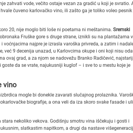
e zahvati vode, večito ostaje vezan za gradić u koji je svratio. 
hvale čuveno karlovačko vino, ili zašto ga je toliko voleo pesnik
oro 20, nije moglo biti loše ni poetama ni meštanima.
Sremski
 obronaka Fruške gore s druge strane, iznikli su na plantažama 
i voćnjacima najpre je izrasla varoška privreda, a zatim i nadal
, već 9 decenija unazad, u Karlovcima okupe i oni koji nisu oda
 na ovaj grad, a za njom se nadovežu Branko Radičević, najstari
 goste da se vrate, najukusniji kuglof – i sve to u mestu koje je
e vino
zbrdica mogle bi donekle zavarati slučajnog prolaznika. Varošk
okarlovačke biografije, a ona veli da iza skoro svake fasade i u
ja stara nekoliko vekova. Godišnju smotru vina iščekuju i gosti i
 ukusnim, slatkastim napitkom, a drugi da nastave višegeneracij