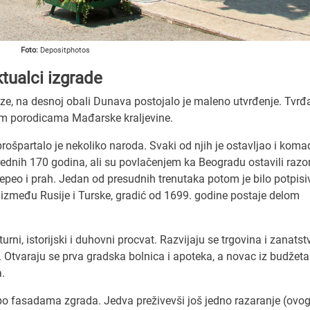
Foto:
Depositphotos
ktualci izgrade
eze, na desnoj obali Dunava postojalo je maleno utvrđenje. Tvrđ
kim porodicama Mađarske kraljevine.
ošpartalo je nekoliko naroda. Svaki od njih je ostavljao i koma
ednih 170 godina, ali su povlačenjem ka Beogradu ostavili razo
epeo i prah. Jedan od presudnih trenutaka potom je bilo potpisi
između Rusije i Turske, gradić od 1699. godine postaje delom
rni, istorijski i duhovni procvat. Razvijaju se trgovina i zanatst
i. Otvaraju se prva gradska bolnica i apoteka, a novac iz budžeta
.
 po fasadama zgrada. Jedva preživevši još jedno razaranje (ovo