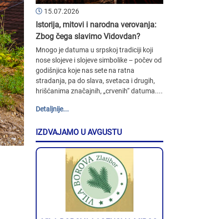
15.07.2026
Istorija, mitovi i narodna verovanja:
Zbog čega slavimo Vidovdan?
Mnogo je datuma u srpskoj tradiciji koji
nose slojeve i slojeve simbolike – počev od
godišnjica koje nas sete na ratna
stradanja, pa do slava, svetaca i drugih,
hrišćanima značajnih, „crvenih“ datuma....
Detaljnije...
IZDVAJAMO U AVGUSTU