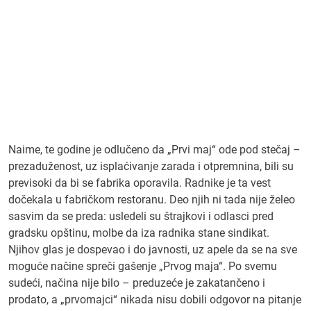
Naime, te godine je odlučeno da „Prvi maj“ ode pod stečaj –
prezaduženost, uz isplaćivanje zarada i otpremnina, bili su
previsoki da bi se fabrika oporavila. Radnike je ta vest
dočekala u fabričkom restoranu. Deo njih ni tada nije želeo
sasvim da se preda: usledeli su štrajkovi i odlasci pred
gradsku opštinu, molbe da iza radnika stane sindikat.
Njihov glas je dospevao i do javnosti, uz apele da se na sve
moguće načine spreči gašenje „Prvog maja“. Po svemu
sudeći, načina nije bilo – preduzeće je zakatančeno i
prodato, a „prvomajci“ nikada nisu dobili odgovor na pitanje