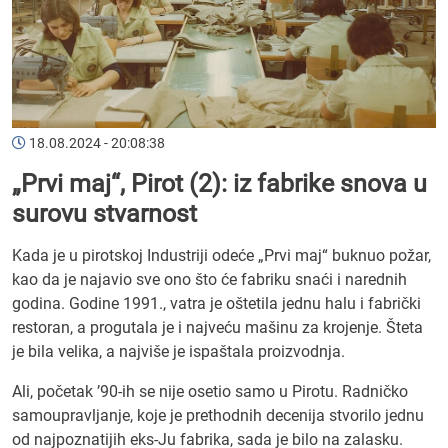
18.08.2024 - 20:08:38
„Prvi maj“, Pirot (2): iz fabrike snova u
surovu stvarnost
Kada je u pirotskoj Industriji odeće „Prvi maj“ buknuo požar,
kao da je najavio sve ono što će fabriku snaći i narednih
godina. Godine 1991., vatra je oštetila jednu halu i fabrički
restoran, a progutala je i najveću mašinu za krojenje. Šteta
je bila velika, a najviše je ispaštala proizvodnja.
Ali, početak ’90-ih se nije osetio samo u Pirotu. Radničko
samoupravljanje, koje je prethodnih decenija stvorilo jednu
od najpoznatijih eks-Ju fabrika, sada je bilo na zalasku.