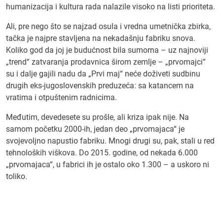
humanizacija i kultura rada nalazile visoko na listi prioriteta.
Ali, pre nego što se najzad osula i vredna umetnička zbirka,
tačka je najpre stavljena na nekadašnju fabriku snova.
Koliko god da joj je budućnost bila sumorna – uz najnoviji
„trend“ zatvaranja prodavnica širom zemlje – „prvomajci“
su i dalje gajili nadu da „Prvi maj“ neće doživeti sudbinu
drugih eks-jugoslovenskih preduzeća: sa katancem na
vratima i otpuštenim radnicima.
Međutim, devedesete su prošle, ali kriza ipak nije. Na
samom početku 2000-ih, jedan deo „prvomajaca“ je
svojevoljno napustio fabriku. Mnogi drugi su, pak, stali u red
tehnoloških viškova. Do 2015. godine, od nekada 6.000
„prvomajaca“, u fabrici ih je ostalo oko 1.300 – a uskoro ni
toliko.