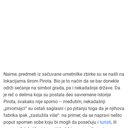
Naime, predmeti iz sačuvane umetnilke zbirke su se našli na
lokacijama širom Pirota. Bio je to način da se bar donekle
održi sećanje na simbol grada, pa i nekadašnje države. Da
je reč o delima koja su postala deo savremene istorije
Pirota, svakako nije sporno – međutim, nekadašnji
„prvomajci“ su ostali saglasni i po pitanju toga da je njihova
fabrika ipak „zaslužila više“: na primer, da se napravi nešto
poput spomen sobe koju bi mogli da posećuju i
turisti
, ili