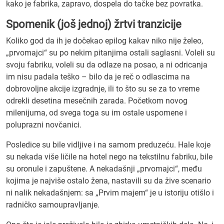
kako je fabrika, zapravo, dospela do tačke bez povratka.
Spomenik (još jednoj) žrtvi tranzicije
Koliko god da ih je dočekao epilog kakav niko nije želeo,
„prvomajci“ su po nekim pitanjima ostali saglasni. Voleli su
svoju fabriku, voleli su da odlaze na posao, a ni odricanja
im nisu padala teško – bilo da je reč o odlascima na
dobrovoljne akcije izgradnje, ili to što su se za to vreme
odrekli desetina mesečnih zarada. Početkom novog
milenijuma, od svega toga su im ostale uspomene i
poluprazni novčanici.
Posledice su bile vidljive i na samom preduzeću. Hale koje
su nekada više ličile na hotel nego na tekstilnu fabriku, bile
su oronule i zapuštene. A nekadašnji „prvomajci“, među
kojima je najviše ostalo žena, nastavili su da žive scenario
ni nalik nekadašnjem: sa „Prvim majem“ je u istoriju otišlo i
radničko samoupravljanje.