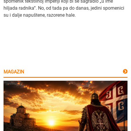
spomenik tekstilnoj imperiji koji bi se sagradio „u ime
hiljada radnika“. No, od tada pa do danas, jedini spomenici
su i dalje napuštene, razorene hale.
MAGAZIN