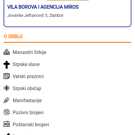
VILA BOROVA I AGENCIJA MIROS
Jovanke Jeftanović 5, Zlatibor
O SRBIJI
Manastiri Srbije
Srpske slave
Verski praznici
Srpski običaji
Manifestacije
Pozivni brojevi
Poštanski brojevi