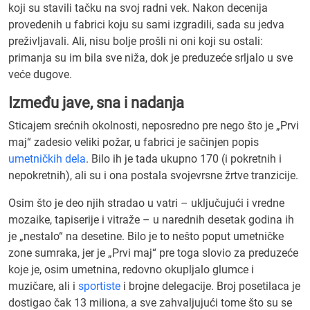
koji su stavili tačku na svoj radni vek. Nakon decenija
provedenih u fabrici koju su sami izgradili, sada su jedva
preživljavali. Ali, nisu bolje prošli ni oni koji su ostali:
primanja su im bila sve niža, dok je preduzeće srljalo u sve
veće dugove.
Između jave, sna i nadanja
Sticajem srećnih okolnosti, neposredno pre nego što je „Prvi
maj“ zadesio veliki požar, u fabrici je sačinjen popis
umetničkih dela
. Bilo ih je tada ukupno 170 (i pokretnih i
nepokretnih), ali su i ona postala svojevrsne žrtve tranzicije.
Osim što je deo njih stradao u vatri – uključujući i vredne
mozaike, tapiserije i vitraže – u narednih desetak godina ih
je „nestalo“ na desetine. Bilo je to nešto poput umetničke
zone sumraka, jer je „Prvi maj“ pre toga slovio za preduzeće
koje je, osim umetnina, redovno okupljalo glumce i
muzičare, ali i
sportiste
i brojne delegacije. Broj posetilaca je
dostigao čak 13 miliona, a sve zahvaljujući tome što su se