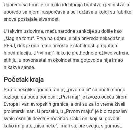
Uporedo sa time je zalazila ideologija bratstva i jedinstva, a
uporedo sa njom, rasparčavala se i država u kojoj su fabrike
snova postajale stvarnost.
U takvim uslovima, međunarodne sankcije su došle kao
„šlag na tortu“. Prva na udaru je bila privreda nekadašnje
SFRJ, dok je ono malo preostale stabilnosti progutala
hiperinflacija. „Prvi maj“, iako je prethodno preživeo vatrenu
stihiju, u novonastalim okolnostima gotovo da nije imao
nikakve šanse.
Početak kraja
Samo nekoliko godina ranije, „prvomajci“ su imali mnogo
razloga da budu ponosni. „Prvi maj“ je izvozo odeću širom
Evrope i van evropskih granica, a oni su za to vreme živeli
proleterski san. U proseku, u „Prvom maju“ je bio zaposlen
svaki osmi ili deveti Piroćanac. Čak i oni koji su govorili
kako im plate „nisu neke“, imali su, pre svega, sigurnost.