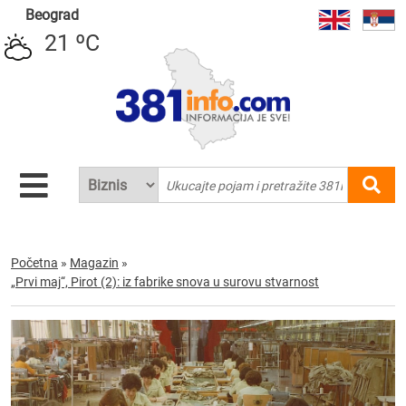
Beograd
21 ºC
Početna
»
Magazin
»
„Prvi maj“, Pirot (2): iz fabrike snova u surovu stvarnost