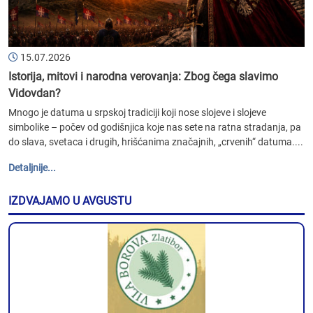
15.07.2026
Istorija, mitovi i narodna verovanja: Zbog čega slavimo
Vidovdan?
Mnogo je datuma u srpskoj tradiciji koji nose slojeve i slojeve
simbolike – počev od godišnjica koje nas sete na ratna stradanja, pa
do slava, svetaca i drugih, hrišćanima značajnih, „crvenih“ datuma....
Detaljnije...
IZDVAJAMO U AVGUSTU