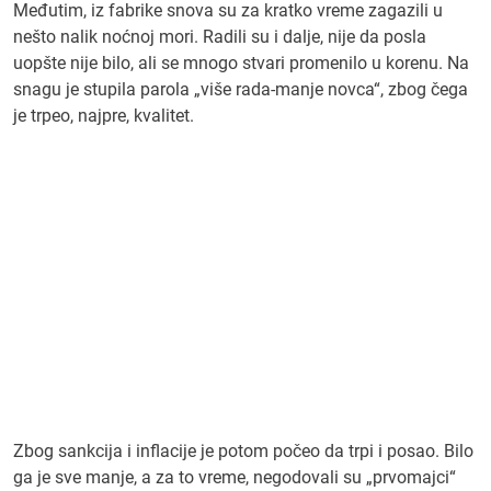
Međutim, iz fabrike snova su za kratko vreme zagazili u
nešto nalik noćnoj mori. Radili su i dalje, nije da posla
uopšte nije bilo, ali se mnogo stvari promenilo u korenu. Na
snagu je stupila parola „više rada-manje novca“, zbog čega
je trpeo, najpre, kvalitet.
Zbog sankcija i inflacije je potom počeo da trpi i posao. Bilo
ga je sve manje, a za to vreme, negodovali su „prvomajci“