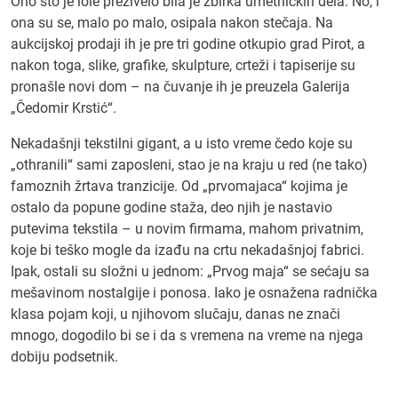
Ono što je iole preživelo bila je zbirka umetničkih dela. No, i
ona su se, malo po malo, osipala nakon stečaja. Na
aukcijskoj prodaji ih je pre tri godine otkupio grad Pirot, a
nakon toga, slike, grafike, skulpture, crteži i tapiserije su
pronašle novi dom – na čuvanje ih je preuzela Galerija
„Čedomir Krstić“.
Nekadašnji tekstilni gigant, a u isto vreme čedo koje su
„othranili“ sami zaposleni, stao je na kraju u red (ne tako)
famoznih žrtava tranzicije. Od „prvomajaca“ kojima je
ostalo da popune godine staža, deo njih je nastavio
putevima tekstila – u novim firmama, mahom privatnim,
koje bi teško mogle da izađu na crtu nekadašnjoj fabrici.
Ipak, ostali su složni u jednom: „Prvog maja“ se sećaju sa
mešavinom nostalgije i ponosa. Iako je osnažena radnička
klasa pojam koji, u njihovom slučaju, danas ne znači
mnogo, dogodilo bi se i da s vremena na vreme na njega
dobiju podsetnik.