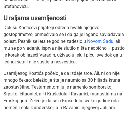
Stefanoviću.
U raljama usamljenosti
Dok su Kostićevi prijatelji odreda hvalili njegovo
gostoprimstvo, primećivalo se i da ga je lagano savladavala
bolest. Pesnik se leta te godine zadesio u
Novom Sadu
, ali
mu se po vladanju isprva nije slutilo ništa neobično – pustio
je korak obilazeći Varadin, uživao u jelu i piću, sve dok ga u
jednoj šetnji nije sustigla nesvestica.
Usamljenog Kostića počelo je da izdaje srce. Ali, ni on nije
mnogo čekao: beležio je šta je naumio sa 30 hiljada kruna
zaostavštine. Testamentom ju je namenio somborskoj
Srpskoj čitaonici, ali i Krušedolu i Ravanici, manastirima na
Fruškoj gori. Želeo je da se u Krušedolu svake godine oda
pomen Lenki Dunđerskoj, a u Ravanici njegovoj Julijani.