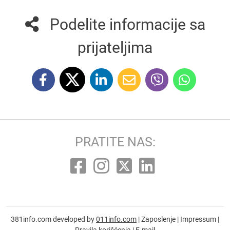
Podelite informacije sa
prijateljima
PRATITE NAS:
381info.com developed by
011info.com
|
Zaposlenje
|
Impressum
|
Pravila korišćenja
|
E-mail