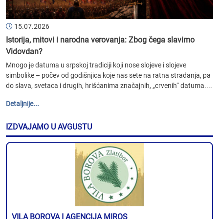
15.07.2026
Istorija, mitovi i narodna verovanja: Zbog čega slavimo
Vidovdan?
Mnogo je datuma u srpskoj tradiciji koji nose slojeve i slojeve
simbolike – počev od godišnjica koje nas sete na ratna stradanja, pa
do slava, svetaca i drugih, hrišćanima značajnih, „crvenih“ datuma....
Detaljnije...
IZDVAJAMO U AVGUSTU
VILA BOROVA I AGENCIJA MIROS