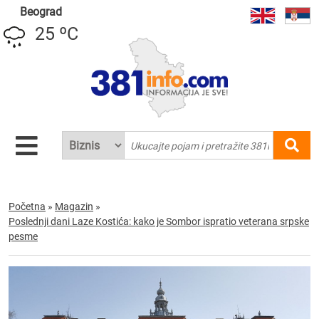
Beograd
25 ºC
Početna
»
Magazin
»
Poslednji dani Laze Kostića: kako je Sombor ispratio veterana srpske
pesme