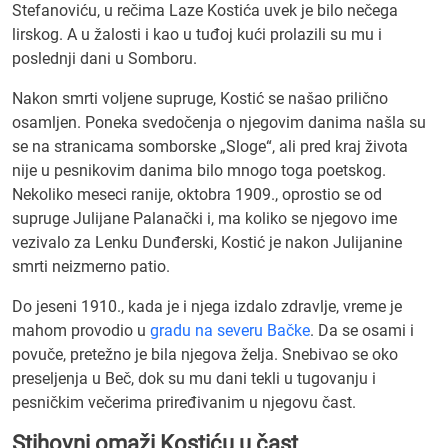
Stefanoviću, u rečima Laze Kostića uvek je bilo nečega
lirskog. A u žalosti i kao u tuđoj kući prolazili su mu i
poslednji dani u Somboru.
Nakon smrti voljene supruge, Kostić se našao prilično
osamljen. Poneka svedočenja o njegovim danima našla su
se na stranicama somborske „Sloge“, ali pred kraj života
nije u pesnikovim danima bilo mnogo toga poetskog.
Nekoliko meseci ranije, oktobra 1909., oprostio se od
supruge Julijane Palanački i, ma koliko se njegovo ime
vezivalo za Lenku Dunđerski, Kostić je nakon Julijanine
smrti neizmerno patio.
Do jeseni 1910., kada je i njega izdalo zdravlje, vreme je
mahom provodio u
gradu na severu Bačke
. Da se osami i
povuče, pretežno je bila njegova želja. Snebivao se oko
preseljenja u Beč, dok su mu dani tekli u tugovanju i
pesničkim večerima priređivanim u njegovu čast.
Stihovni omaži Kostiću u čast