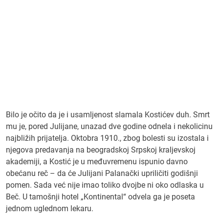
Bilo je očito da je i usamljenost slamala Kostićev duh. Smrt
mu je, pored Julijane, unazad dve godine odnela i nekolicinu
najbližih prijatelja. Oktobra 1910., zbog bolesti su izostala i
njegova predavanja na beogradskoj Srpskoj kraljevskoj
akademiji, a Kostić je u međuvremenu ispunio davno
obećanu reč – da će Julijani Palanački upriličiti godišnji
pomen. Sada već nije imao toliko dvojbe ni oko odlaska u
Beč. U tamošnji hotel „Kontinental“ odvela ga je poseta
jednom uglednom lekaru.