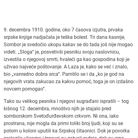
9. decembra 1910. godine, oko 7 časova izjutra, prvaka
srpske knjige nadjačala je teška bolest. Tri dana kasnije,
Sombor je svedočio ukopu kakav se do tada još nije mogao
videti. „Sloga“ je, posvetivši pesniku svoju naslovnicu,
izvestila o njegovoj smrti, hvaleći ga kao gospodina koji je
uživao najveće poštovanje. A Laza je, kako se već i znalo,
bio „vanredno dobra srca“. Pamtilo se i da „ko je god na
njegovih vrata zakucao za kakvu pomoć, toga je on izdašno
novcem pomogao“.
Tako su velikog pesnika i njegovi sugrađani ispratili – tog
kišnog 12. decembra, mnoštvo njih je stajalo pred
somborskom Svetođurđevskom crkvom. Ni ona, iako
prostrana, nije mogla da primi toliki broj ljudi, koji su se
potom u koloni uputili ka Srpskoj čitaonici. Dok je povorka