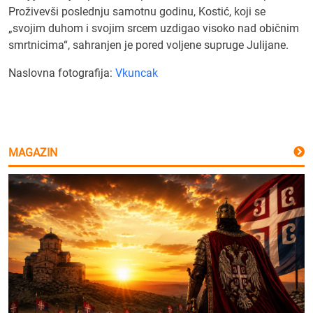
Proživevši poslednju samotnu godinu, Kostić, koji se
„svojim duhom i svojim srcem uzdigao visoko nad običnim
smrtnicima“, sahranjen je pored voljene supruge Julijane.
Naslovna fotografija:
Vkuncak
MAGAZIN