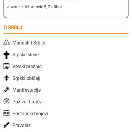
Jovanke Jeftanović 5, Zlatibor
O SRBIJI
Manastiri Srbije
Srpske slave
Verski praznici
Srpski običaji
Manifestacije
Pozivni brojevi
Poštanski brojevi
Pravopis