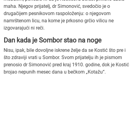
maha. Njegov prijatelj, dr Simonović, svedočio je o
drugačijem pesnikovom raspoloženju: o njegovom
namrštenom licu, na kome je prkosno grčio vilicu ne
izgovarajući ni reči.
Dan kada je Sombor stao na noge
Nisu, ipak, bile dovoljne iskrene želje da se Kostić što pre i
što zdraviji vrati u Sombor. Svom prijatelju ih je pismom
prenosio dr Simonović pred kraj 1910. godine, dok je Kostić
brojao nepunih mesec dana u bečkom „Kotažu“.