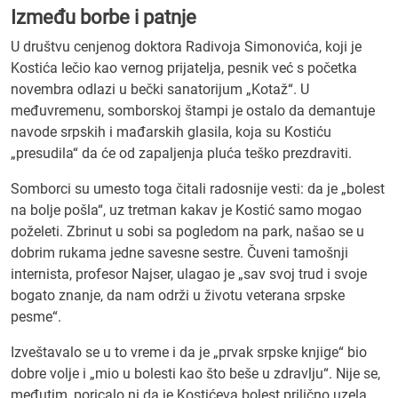
Između borbe i patnje
U društvu cenjenog doktora Radivoja Simonovića, koji je
Kostića lečio kao vernog prijatelja, pesnik već s početka
novembra odlazi u bečki sanatorijum „Kotaž“. U
međuvremenu, somborskoj štampi je ostalo da demantuje
navode srpskih i mađarskih glasila, koja su Kostiću
„presudila“ da će od zapaljenja pluća teško prezdraviti.
Somborci su umesto toga čitali radosnije vesti: da je „bolest
na bolje pošla“, uz tretman kakav je Kostić samo mogao
poželeti. Zbrinut u sobi sa pogledom na park, našao se u
dobrim rukama jedne savesne sestre. Čuveni tamošnji
internista, profesor Najser, ulagao je „sav svoj trud i svoje
bogato znanje, da nam održi u životu veterana srpske
pesme“.
Izveštavalo se u to vreme i da je „prvak srpske knjige“ bio
dobre volje i „mio u bolesti kao što beše u zdravlju“. Nije se,
međutim, poricalo ni da je Kostićeva bolest prilično uzela