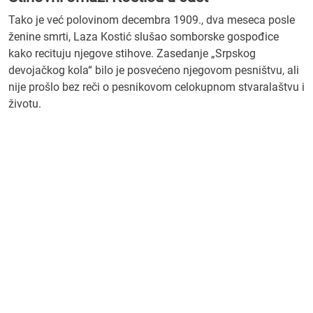
Tako je već polovinom decembra 1909., dva meseca posle
ženine smrti, Laza Kostić slušao somborske gospođice
kako recituju njegove stihove. Zasedanje „Srpskog
devojačkog kola“ bilo je posvećeno njegovom pesništvu, ali
nije prošlo bez reči o pesnikovom celokupnom stvaralaštvu i
životu.