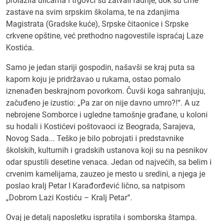
prolazila ulicama i trgovci su zatvali radnje, dok su crne
zastave na svim srpskim školama, te na zdanjima
Magistrata (Gradske kuće), Srpske čitaonice i Srpske
crkvene opštine, već prethodno nagovestile ispraćaj Laze
Kostića.
Samo je jedan stariji gospodin, našavši se kraj puta sa
kapom koju je pridržavao u rukama, ostao pomalo
iznenađen beskrajnom povorkom. Čuvši koga sahranjuju,
začuđeno je izustio: „Pa zar on nije davno umro?!“. A uz
nebrojene Somborce i ugledne tamošnje građane, u koloni
su hodali i Kostićevi poštovaoci iz Beograda, Sarajeva,
Novog Sada... Teško je bilo pobrojati i predstavnike
školskih, kulturnih i gradskih ustanova koji su na pesnikov
odar spustili desetine venaca. Jedan od najvećih, sa belim i
crvenim kamelijama, zauzeo je mesto u sredini, a njega je
poslao kralj Petar I Karađorđević lično, sa natpisom
„Dobrom Lazi Kostiću – Kralj Petar“.
Ovaj je detalj naposletku ispratila i somborska štampa.