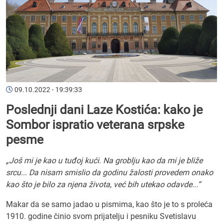
09.10.2022 - 19:39:33
Poslednji dani Laze Kostića: kako je
Sombor ispratio veterana srpske
pesme
„Još mi je kao u tuđoj kući. Na groblju kao da mi je bliže
srcu... Da nisam smislio da godinu žalosti provedem onako
kao što je bilo za njena života, već bih utekao odavde...“
Makar da se samo jadao u pismima, kao što je to s proleća
1910. godine činio svom prijatelju i pesniku Svetislavu