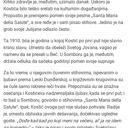
Krhko zdravlje je, međutim, uzimalo danak. Uskoro je
Kostića bilo teško sretati na kulturnim događanjima.
Propustio je premijerni pomen svoje pesme „Santa Maria
della Salute“, a sve ređe je i sam pisao stihove. Jedino je na
grob svoje Julijane odlazio često.
Ta 1910. bila je godina u kojoj Kostić po prvi put nije slavio
krsnu slavu. Umesto da obeleži Svetog Jovana, vagao je
nameru da se preseli u Beč. U Somboru ga je, međutim,
držala odluka da sačeka godišnji pomen svoje supruge.
Za to vreme, o njegovim čuvenim stihovima, ispevanim o
ljubavi prema Lenki Dunđerskoj, u književnim krugovima su
se čule samo iskrene reči hvale. Prepoznala su se snažna
osećanja i Kostićeva nadzemaljska ljubav, kada se prvi put, i
to baš u Somboru, govorilo o stihovima „Santa Maria della
Salute“. Ipak, Kostić ovoga put nije slušao pohvale. Radije
je, umesto obilaska javnih dešavanja, dočekivao ugledne
goste.
„Dođe kad-kad po koji meni na večeru, al’ ja ne idem
na komediju“
– tako je pisao i svom prijatelju Svetislavu