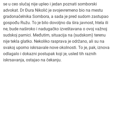
se u ceo slučaj nije upleo i jedan poznati somborski
advokat. Dr Đura Nikolić je svojevremeno bio na mestu
gradonačelnika Sombora, a sada je pred sudom zastupao
gospođu Ružu. To je bilo dovoljno da šira javnost, htela ili
ne, bude naširoko i nadugačko izveštavana o ovoj važnoj
sudskoj parnici. Međutim, situacija na (sudskom) terenu
nije tekla glatko. Nekoliko rasprava je održano, ali su na
svakoj uporno iskrsavale nove okolnosti. To je, pak, iznova
odlagalo i dokazni postupak koji je, usled tih raznih
iskrsavanja, ostajao na čekanju.