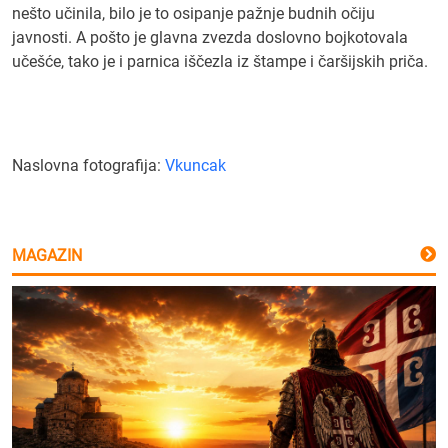
nešto učinila, bilo je to osipanje pažnje budnih očiju
javnosti. A pošto je glavna zvezda doslovno bojkotovala
učešće, tako je i parnica iščezla iz štampe i čaršijskih priča.
Naslovna fotografija:
Vkuncak
MAGAZIN