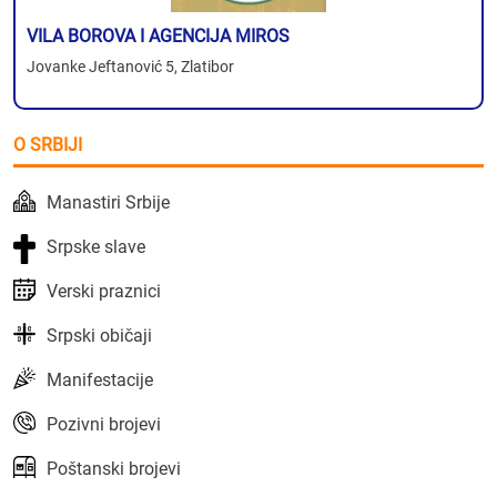
VILA BOROVA I AGENCIJA MIROS
Jovanke Jeftanović 5, Zlatibor
O SRBIJI
Manastiri Srbije
Srpske slave
Verski praznici
Srpski običaji
Manifestacije
Pozivni brojevi
Poštanski brojevi