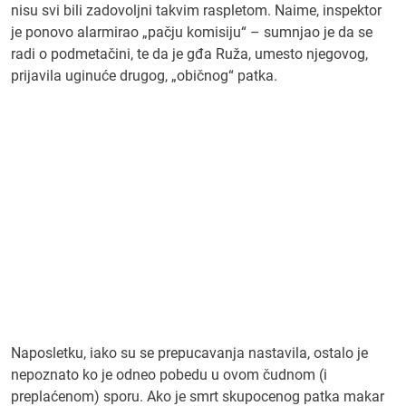
nisu svi bili zadovoljni takvim raspletom. Naime, inspektor
je ponovo alarmirao „pačju komisiju“ – sumnjao je da se
radi o podmetačini, te da je gđa Ruža, umesto njegovog,
prijavila uginuće drugog, „običnog“ patka.
Naposletku, iako su se prepucavanja nastavila, ostalo je
nepoznato ko je odneo pobedu u ovom čudnom (i
preplaćenom) sporu. Ako je smrt skupocenog patka makar