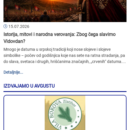
15.07.2026
Istorija, mitovi i narodna verovanja: Zbog čega slavimo
Vidovdan?
Mnogo je datuma u srpskoj tradiciji koji nose slojeve i slojeve
simbolike – počev od godišnjica koje nas sete na ratna stradanja, pa
do slava, svetaca i drugih, hrišćanima značajnih, „crvenih“ datuma....
Detaljnije...
IZDVAJAMO U AVGUSTU