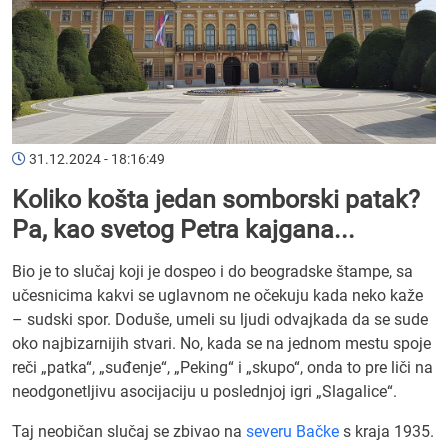
31.12.2024 - 18:16:49
Koliko košta jedan somborski patak?
Pa, kao svetog Petra kajgana...
Bio je to slučaj koji je dospeo i do beogradske štampe, sa
učesnicima kakvi se uglavnom ne očekuju kada neko kaže
– sudski spor. Doduše, umeli su ljudi odvajkada da se sude
oko najbizarnijih stvari. No, kada se na jednom mestu spoje
reči „patka“, „suđenje“, „Peking“ i „skupo“, onda to pre liči na
neodgonetljivu asocijaciju u poslednjoj igri „Slagalice“.
Taj neobičan slučaj se zbivao na
severu Bačke
s kraja 1935.