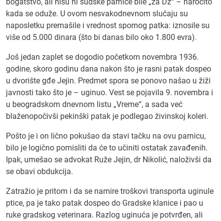
bogatstvo, ali nisu ni sudske parnice bile „za Dž“ – naročito
kada se oduže. U ovom nesvakodnevnom slučaju su
naposletku premašile i vrednost spornog patka: iznosile su
više od 5.000 dinara (što bi danas bilo oko 1.800 evra).
Još jedan zaplet se dogodio početkom novembra 1936.
godine, skoro godinu dana nakon što je rasni patak dospeo
u dvorište gđe Jejin. Predmet spora se ponovo našao u žiži
javnosti tako što je – uginuo. Vest se pojavila 9. novembra i
u beogradskom dnevnom listu „Vreme“, a sada već
blaženopočivši pekinški patak je podlegao živinskoj koleri.
Pošto je i on lično pokušao da stavi tačku na ovu parnicu,
bilo je logično pomisliti da će to učiniti ostatak zavađenih.
Ipak, umešao se advokat Ruže Jejin, dr Nikolić, naloživši da
se obavi obdukcija.
Zatražio je pritom i da se namire troškovi transporta uginule
ptice, pa je tako patak dospeo do Gradske klanice i pao u
ruke gradskog veterinara. Razlog uginuća je potvrđen, ali