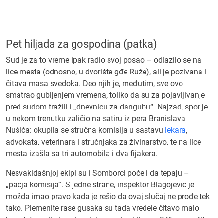
Pet hiljada za gospodina (patka)
Sud je za to vreme ipak radio svoj posao – odlazilo se na
lice mesta (odnosno, u dvorište gđe Ruže), ali je pozivana i
čitava masa svedoka. Deo njih je, međutim, sve ovo
smatrao gubljenjem vremena, toliko da su za pojavljivanje
pred sudom tražili i „dnevnicu za dangubu“. Najzad, spor je
u nekom trenutku zaličio na satiru iz pera Branislava
Nušića: okupila se stručna komisija u sastavu
lekara
,
advokata, veterinara i stručnjaka za živinarstvo, te na lice
mesta izašla sa tri automobila i dva fijakera.
Nesvakidašnjoj ekipi su i Somborci počeli da tepaju –
„pačja komisija“. S jedne strane, inspektor Blagojević je
možda imao pravo kada je rešio da ovaj slučaj ne prođe tek
tako. Plemenite rase gusaka su tada vredele čitavo malo