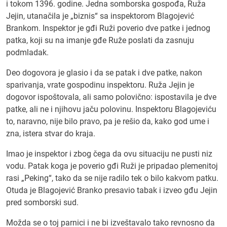
i tokom 1396. godine. Jedna somborska gospođa, Ruža
Jejin, utanačila je „biznis“ sa inspektorom Blagojević
Brankom. Inspektor je gđi Ruži poverio dve patke i jednog
patka, koji su na imanje gđe Ruže poslati da zasnuju
podmladak.
Deo dogovora je glasio i da se patak i dve patke, nakon
sparivanja, vrate gospodinu inspektoru. Ruža Jejin je
dogovor ispoštovala, ali samo polovično: ispostavila je dve
patke, ali ne i njihovu jaču polovinu. Inspektoru Blagojeviću
to, naravno, nije bilo pravo, pa je rešio da, kako god ume i
zna, istera stvar do kraja.
Imao je inspektor i zbog čega da ovu situaciju ne pusti niz
vodu. Patak koga je poverio gđi Ruži je pripadao plemenitoj
rasi „Peking“, tako da se nije radilo tek o bilo kakvom patku.
Otuda je Blagojević Branko presavio tabak i izveo gđu Jejin
pred somborski sud.
Možda se o toj parnici i ne bi izveštavalo tako revnosno da