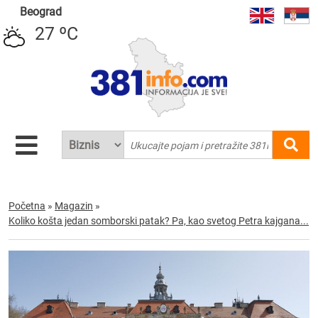
Beograd
27 ºC
Početna
»
Magazin
»
Koliko košta jedan somborski patak? Pa, kao svetog Petra kajgana...