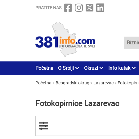
PRATITE NAS:
Početna
O Srbiji
Okruzi
Info kutak
Početna
»
Beogradski okrug
»
Lazarevac
»
Fotokopirn
Fotokopirnice Lazarevac