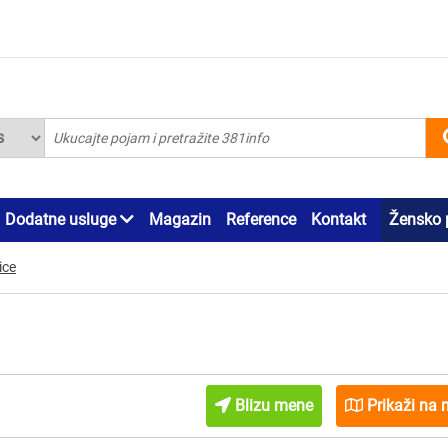
Dodatne usluge
Magazin
Reference
Kontakt
Žensko 
ice
Blizu mene
Prikaži na 