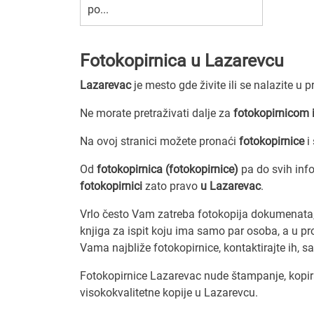
po...
Fotokopirnica u Lazarevcu
Lazarevac
je mesto gde živite ili se nalazite u 
Ne morate pretraživati dalje za
fotokopirnicom 
Na ovoj stranici možete pronaći
fotokopirnice
i
Od
fotokopirnica (fotokopirnice)
pa do svih inf
fotokopirnici
zato pravo
u Lazarevac
.
Vrlo često Vam zatreba fotokopija dokumenata, i
knjiga za ispit koju ima samo par osoba, a u p
Vama najbliže fotokopirnice, kontaktirajte ih, sa
Fotokopirnice Lazarevac nude štampanje, kopiran
visokokvalitetne kopije u Lazarevcu.