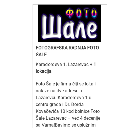
FOTOGRAFSKA RADNJA FOTO
ŠALE
Karađorđeva 1, Lazarevac
+ 1
lokacija
Foto Šale je firma čiji se lokali
nalaze na dve adrese u
Lazarevcu:Karađorđeva 1 u
centru grada i Dr. Đorđa
Kovačevića 10 kod bolnice.Foto
Šale Lazarevac – već 4 decenije
sa Vama!Bavimo se uslužnim