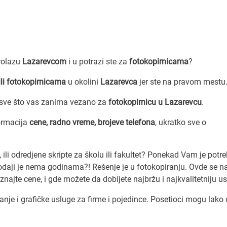
prolazu
Lazarevcom
i u potrazi ste za
fotokopirnicama
?
ili fotokopirnicama
u okolini
Lazarevca
jer ste na pravom mestu
 sve što vas zanima vezano za
fotokopirnicu u Lazarevcu
.
ormacija
cene, radno vreme, brojeve telefona
, ukratko sve o
li odredjene skripte za školu ili fakultet? Ponekad Vam je potre
rodaji je nema godinama?! Rešenje je u fotokopiranju. Ovde se n
znajte cene, i gde možete da dobijete najbržu i najkvalitetniju u
je i grafičke usluge za firme i pojedince. Posetioci mogu lako 