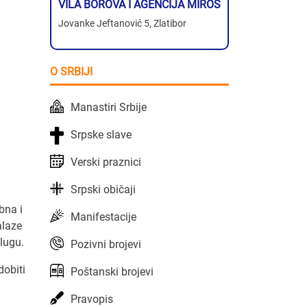
VILA BOROVA I AGENCIJA MIROS
Jovanke Jeftanović 5, Zlatibor
O SRBIJI
Manastiri Srbije
.
Srpske slave
Verski praznici
Srpski običaji
bna i
Manifestacije
alaze
slugu.
Pozivni brojevi
dobiti
Poštanski brojevi
Pravopis