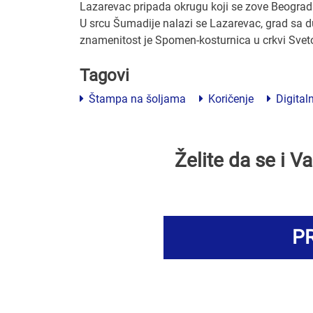
Lazarevac pripada okrugu koji se zove Beograd
U srcu Šumadije nalazi se Lazarevac, grad sa 
znamenitost je Spomen-kosturnica u crkvi Svet
Tagovi
Štampa na šoljama
Koričenje
Digital
Želite da se i 
PR