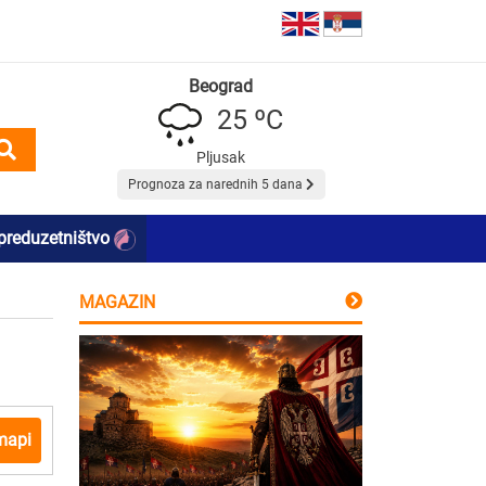
Beograd
25 ºC
Pljusak
Prognoza za narednih 5 dana
preduzetništvo
MAGAZIN
mapi