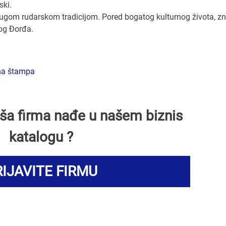
ski.
dugom rudarskom tradicijom. Pored bogatog kulturnog života, z
og Đorđa.
na štampa
Vaša firma nađe u našem biznis
katalogu ?
IJAVITE FIRMU