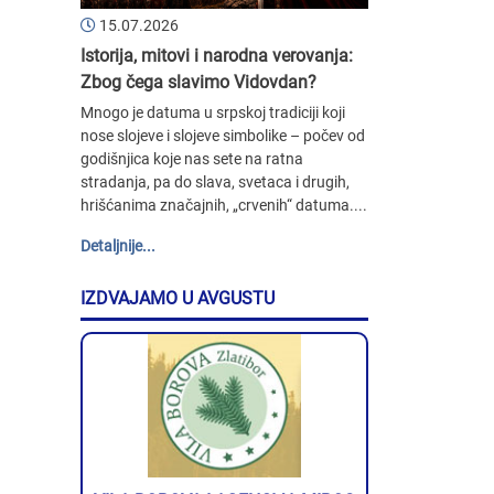
15.07.2026
Istorija, mitovi i narodna verovanja:
Zbog čega slavimo Vidovdan?
Mnogo je datuma u srpskoj tradiciji koji
nose slojeve i slojeve simbolike – počev od
godišnjica koje nas sete na ratna
stradanja, pa do slava, svetaca i drugih,
hrišćanima značajnih, „crvenih“ datuma....
Detaljnije...
IZDVAJAMO U AVGUSTU