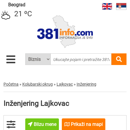
Beograd
21 ºC
Početna
»
Kolubarski okrug
»
Lajkovac
»
Inženjering
Inženjering Lajkovac
Blizu mene
Prikaži na mapi