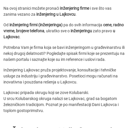
Na ovoj stranici možete pronaći
inženjering firme
i sve što vas
zanima vezano za
inženjering u Lajkovcu
.
Od
inženjering firmi (inženjeringa)
pa do svih informacija
cene, radno
vreme, brojeve telefona
, ukratko sve o
inženjeringu
zato pravo
u
Lajkovac
.
Potrebna Vam je firma koja se bavi inženjeringom u građevinarstvu ili
nekoj drugoj delatnosti? Pogledajte spisak firmi koje se prezentuju na
našem portalu i saznajte koje su im reference i uslovi rada.
Inženjering Lajkovac pruža projektovanje, konsultacije i tehničke
usluge za industriju i građevinarstvo. Posetioci mogu računati na
inovativna i pouzdana rešenja u Lajkovcu.
Lajkovac pripada okrugu koji se zove Kolubarski.
U srcu Kolubarskog okruga nalazi se Lajkovac, grad sa bogatom
železničkom tradicijom. Poznat je po manifestaciji Dani Lajkovca i
toplom gostoprimstvu.