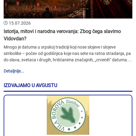
15.07.2026
Istorija, mitovi i narodna verovanja: Zbog čega slavimo
Vidovdan?
Mnogo je datuma u srpskoj tradiciji koji nose slojeve i slojeve
simbolike – počev od godišnjica koje nas sete na ratna stradanja, pa
do slava, svetaca i drugih, hrišćanima značajnih, „crvenih“ datuma....
Detaljnije...
IZDVAJAMO U AVGUSTU