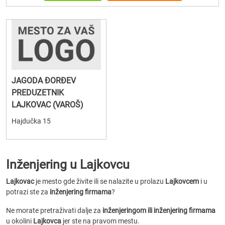
JAGODA ĐORĐEV
PREDUZETNIK
LAJKOVAC (VAROŠ)
Hajdučka 15
Inženjering u Lajkovcu
Lajkovac
je mesto gde živite ili se nalazite u prolazu
Lajkovcem
i u
potrazi ste za
inženjering firmama
?
Ne morate pretraživati dalje za
inženjeringom ili inženjering firmama
u okolini
Lajkovca
jer ste na pravom mestu.