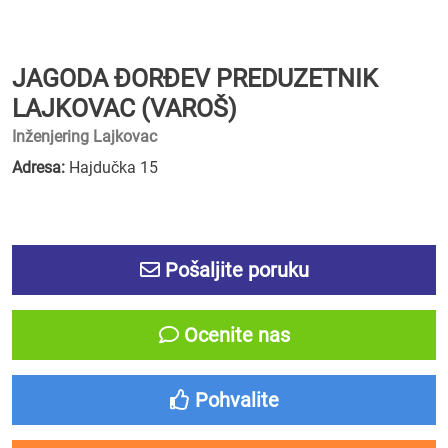
JAGODA ĐORĐEV PREDUZETNIK
LAJKOVAC (VAROŠ)
Inženjering Lajkovac
Adresa:
Hajdučka 15
Pošaljite poruku
Ocenite nas
Pohvalite