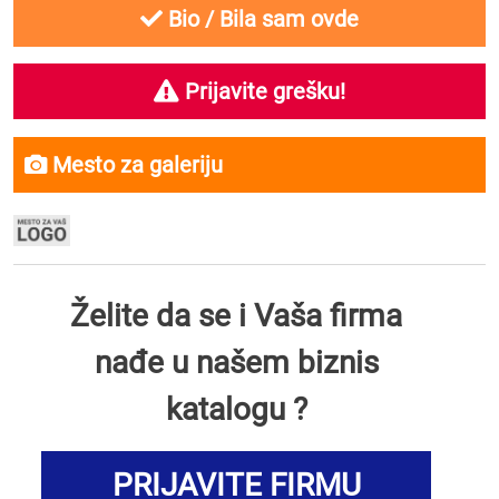
Bio / Bila sam ovde
Prijavite grešku!
Mesto za galeriju
Želite da se i Vaša firma
nađe u našem biznis
katalogu ?
PRIJAVITE FIRMU