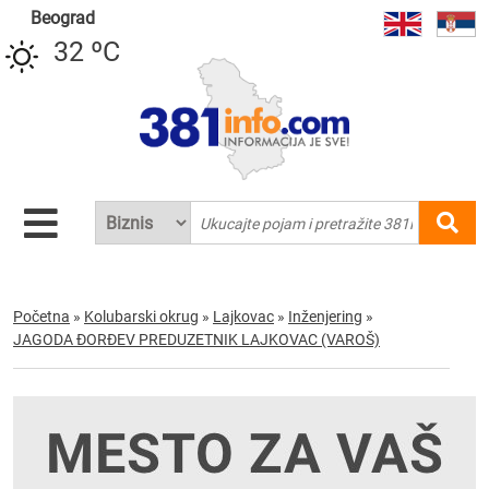
Beograd
32 ºC
Početna
»
Kolubarski okrug
»
Lajkovac
»
Inženjering
»
JAGODA ĐORĐEV PREDUZETNIK LAJKOVAC (VAROŠ)