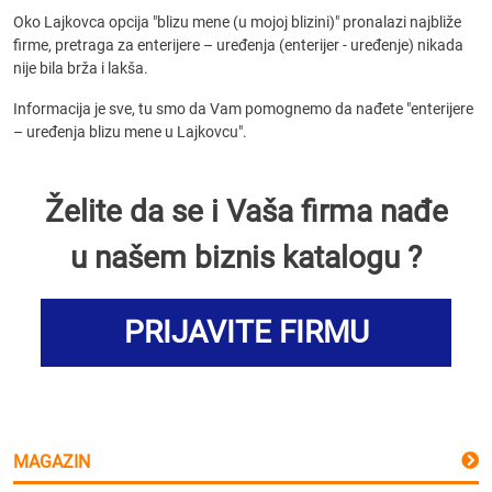
Oko Lajkovca opcija "blizu mene (u mojoj blizini)" pronalazi najbliže
firme, pretraga za enterijere – uređenja (enterijer - uređenje) nikada
nije bila brža i lakša.
Informacija je sve, tu smo da Vam pomognemo da nađete "enterijere
– uređenja blizu mene u Lajkovcu".
Želite da se i Vaša firma nađe
u našem biznis katalogu ?
PRIJAVITE FIRMU
MAGAZIN