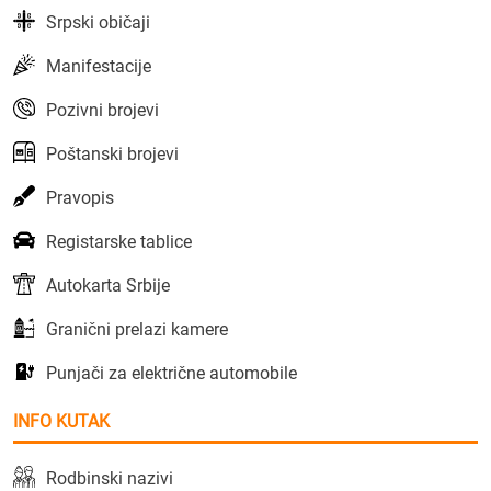
Srpski običaji
Manifestacije
Pozivni brojevi
Poštanski brojevi
Pravopis
Registarske tablice
Autokarta Srbije
Granični prelazi kamere
Punjači za električne automobile
INFO KUTAK
Rodbinski nazivi