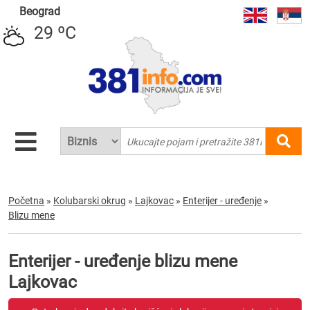
Beograd
29 ºC
Početna
»
Kolubarski okrug
»
Lajkovac
»
Enterijer - uređenje
»
Blizu mene
Enterijer - uređenje blizu mene
Lajkovac