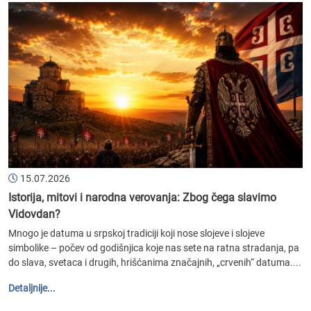
15.07.2026
Istorija, mitovi i narodna verovanja: Zbog čega slavimo
Vidovdan?
Mnogo je datuma u srpskoj tradiciji koji nose slojeve i slojeve
simbolike – počev od godišnjica koje nas sete na ratna stradanja, pa
do slava, svetaca i drugih, hrišćanima značajnih, „crvenih“ datuma....
Detaljnije...