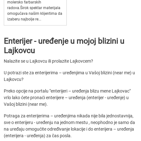
molersko farbarskih
radova.Širok spektar materijala
omogućava našim klijentima da
izaberu najbolje re...
Enterijer - uređenje u mojoj blizini u
Lajkovcu
Nalazite se u Lajkovcu ili prolazite Lajkovcem?
U potrazi ste za enterijerima – uređenjima u Vašoj blizini (near me) u
Lajkovcu?
Preko opcije na portalu "enterijeri – uređenja blizu mene Lajkovac"
vrlo lako ćete pronaći enterijere – uređenja (enterijer - uređenje) u
Vašoj blizini (near me).
Potraga za enterijerima – uređenjima nikada nije bila jednostavnija,
sve o enterijeru - uređenju na jednom mestu , neophodno je samo da
na uređaju omogućite određivanje lokacije i do enterijera – uređenja
(enterijera - uređenja) za čas posla.