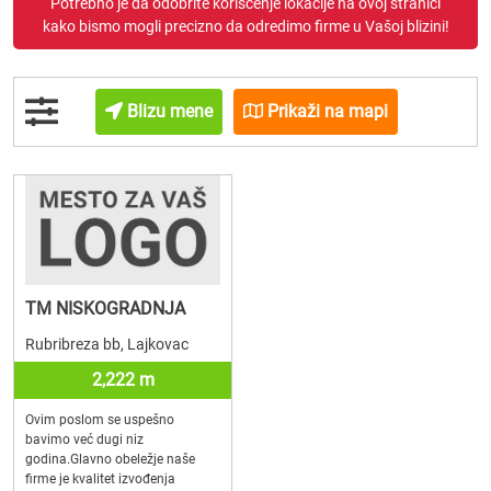
Potrebno je da odobrite korišćenje lokacije na ovoj stranici
kako bismo mogli precizno da odredimo firme u Vašoj blizini!
Blizu mene
Prikaži na mapi
TM NISKOGRADNJA
Rubribreza bb, Lajkovac
2,222 m
Ovim poslom se uspešno
bavimo već dugi niz
godina.Glavno obeležje naše
firme je kvalitet izvođenja