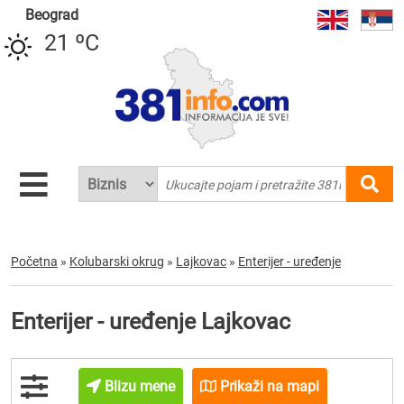
Beograd
21 ºC
Početna
»
Kolubarski okrug
»
Lajkovac
»
Enterijer - uređenje
Enterijer - uređenje Lajkovac
Blizu mene
Prikaži na mapi