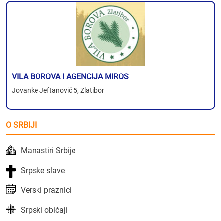
VILA BOROVA I AGENCIJA MIROS
Jovanke Jeftanović 5, Zlatibor
O SRBIJI
Manastiri Srbije
Srpske slave
Verski praznici
Srpski običaji