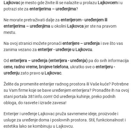
Lajkovac
je mesto gde živite ili se nalazite u prolazu
Lajkovcem
i u
potrazi ste za
enterijerima – uređenjima
?
Ne morate pretraživati dalje za
enterijerom - uređenjem ili
enterijerima – uređenjima
u okolini
Lajkovca
jer ste na pravom
mestu.
Na ovoj stranici možete pronaći
enterijere – uređenja
i sve što vas
zanima vezano za
enterijer - uređenje u Lajkovcu
.
Od
enterijera – uređenja (enterijera - uređenja)
pa do svih informacija
cene, radno vreme, brojeve telefona
, ukratko sve o
enterijeru -
uređenju
zato pravo
u Lajkovac
.
Želite da promenite enterijer radnog prostora ili Vaše kuće? Potrebne
su Vam firme koje se bave uređenjem enterijera? Pronađite ih na ovoj
stani portala 381info.com! Od uređenja kuhinje, preko podnih
obloga, do rasvete i izrade zavesa!
Enterijer i uređenje Lajkovac pruža savremene ideje, proizvode i
usluge za uređenje doma i poslovnih prostora. Stil, funkcionalnost i
estetika lako se kombinuju u Lajkovcu.