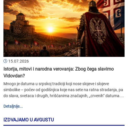
15.07.2026
Istorija, mitovi i narodna verovanja: Zbog čega slavimo
Vidovdan?
Mnogo je datuma u srpskoj tradiciji koji nose slojeve i slojeve
simbolike – počev od godišnjica koje nas sete na ratna stradanja, pa
do slava, svetaca i drugih, hrišćanima značajnih, „crvenih“ datuma....
Detaljnije...
IZDVAJAMO U AVGUSTU