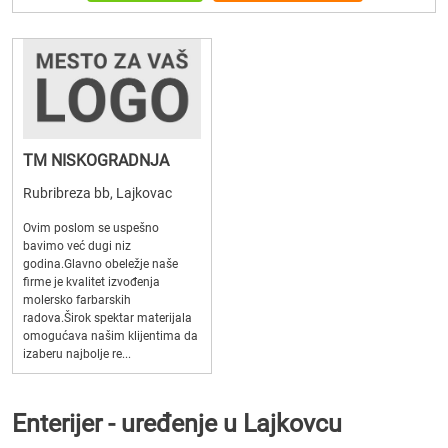
TM NISKOGRADNJA
Rubribreza bb, Lajkovac
Ovim poslom se uspešno
bavimo već dugi niz
godina.Glavno obeležje naše
firme je kvalitet izvođenja
molersko farbarskih
radova.Širok spektar materijala
omogućava našim klijentima da
izaberu najbolje re...
Enterijer - uređenje u Lajkovcu