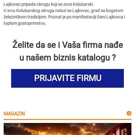
Lajkovac pripada okrugu koji se zove Kolubarski.
U srcu Kolubarskog okruga nalazi se Lajkovac, grad sa bogatom
železničkom tradicijom. Poznat je po manifestaciji Dani Lajkovca i
toplom gostoprimstvu.
Želite da se i Vaša firma nađe
u našem biznis katalogu ?
PRIJAVITE FIRMU
MAGAZIN