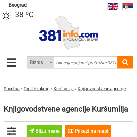
Beograd
38 ºC
Početna
»
Toplički okrug
»
Kuršumlija
»
Knjigovodstvene agencije
Knjigovodstvene agencije Kuršumlija
Blizu mene
Prikaži na mapi