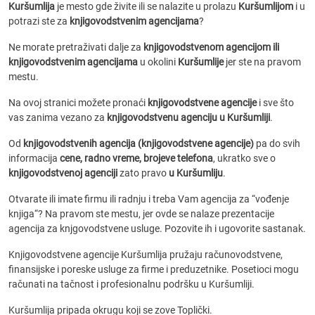
Kuršumlija
je mesto gde živite ili se nalazite u prolazu
Kuršumlijom
i u
potrazi ste za
knjigovodstvenim agencijama
?
Ne morate pretraživati dalje za
knjigovodstvenom agencijom ili
knjigovodstvenim agencijama
u okolini
Kuršumlije
jer ste na pravom
mestu.
Na ovoj stranici možete pronaći
knjigovodstvene agencije
i sve što
vas zanima vezano za
knjigovodstvenu agenciju u Kuršumliji
.
Od
knjigovodstvenih agencija (knjigovodstvene agencije)
pa do svih
informacija
cene, radno vreme, brojeve telefona
, ukratko sve o
knjigovodstvenoj agenciji
zato pravo
u Kuršumliju
.
Otvarate ili imate firmu ili radnju i treba Vam agencija za “vođenje
knjiga“? Na pravom ste mestu, jer ovde se nalaze prezentacije
agencija za knjgovodstvene usluge. Pozovite ih i ugovorite sastanak.
Knjigovodstvene agencije Kuršumlija pružaju računovodstvene,
finansijske i poreske usluge za firme i preduzetnike. Posetioci mogu
računati na tačnost i profesionalnu podršku u Kuršumliji.
Kuršumlija pripada okrugu koji se zove Toplički.