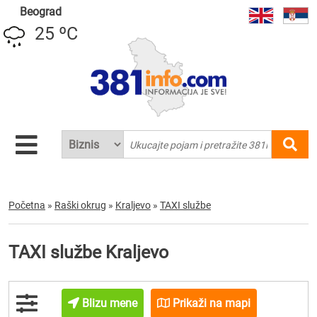
Beograd
25 ºC
Početna
»
Raški okrug
»
Kraljevo
»
TAXI službe
TAXI službe Kraljevo
Blizu mene
Prikaži na mapi