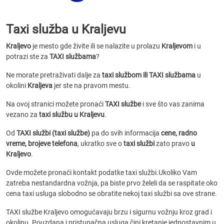
Taxi služba u Kraljevu
Kraljevo
je mesto gde živite ili se nalazite u prolazu
Kraljevom
i u
potrazi ste za
TAXI službama
?
Ne morate pretraživati dalje za
taxi službom ili TAXI službama
u
okolini
Kraljeva
jer ste na pravom mestu.
Na ovoj stranici možete pronaći
TAXI službe
i sve što vas zanima
vezano za
taxi službu u Kraljevu
.
Od
TAXI službi (taxi službe)
pa do svih informacija
cene, radno
vreme, brojeve telefona
, ukratko sve o
taxi službi
zato pravo
u
Kraljevo
.
Ovde možete pronaći kontakt podatke taxi službi.Ukoliko Vam
zatreba nestandardna vožnja, pa biste prvo želeli da se raspitate oko
cena taxi usluga slobodno se obratite nekoj taxi službi sa ove strane.
TAXI službe Kraljevo omogućavaju brzu i sigurnu vožnju kroz grad i
okolinu. Pouzdana i pristupačna usluga čini kretanje jednostavnim u