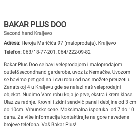
BAKAR PLUS DOO
Second hand Kraljevo
Adresa:
Heroja Maričića 97 (maloprodaja), Kraljevo
Telefon:
063/18-77-201
,
064/222-09-82
Bakar Plus Doo se bavi veleprodajom i maloprodajom
outlet&secondhand garderobe, uvoz iz Nemačke. Uvozom
se bavimo pet godina i svu robu od nas možete preuzeti u
Zanatskoj 4 u Kraljevu gde se nalazi naš veleprodajni
objekat. Nudimo Vam robu koja je prve, ekstra i krem klase.
Ulaz za radnje. Krovni i zidni sendvič paneli debljine od 3 cm
do 10cm. Vrhunske cene. Maksimalna isporuka od 7 do 10
dana. Za više informacija kontaktirajte na gore navedene
brojeve telefona. Vaš Bakar Plus!