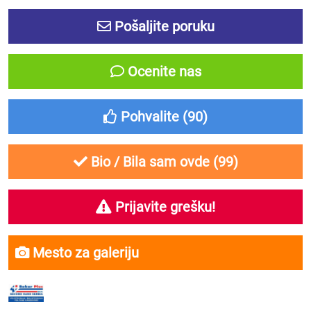
Pošaljite poruku
Ocenite nas
Pohvalite (
90
)
Bio / Bila sam ovde (
99
)
Prijavite grešku!
Mesto za galeriju