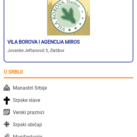
VILA BOROVA I AGENCIJA MIROS
Jovanke Jeftanović 5, Zlatibor
O SRBIJI
Manastiri Srbije
Srpske slave
Verski praznici
Srpski običaji
Manifestacije