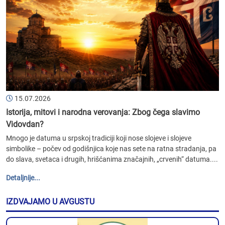
15.07.2026
Istorija, mitovi i narodna verovanja: Zbog čega slavimo
Vidovdan?
Mnogo je datuma u srpskoj tradiciji koji nose slojeve i slojeve
simbolike – počev od godišnjica koje nas sete na ratna stradanja, pa
do slava, svetaca i drugih, hrišćanima značajnih, „crvenih“ datuma....
Detaljnije...
IZDVAJAMO U AVGUSTU