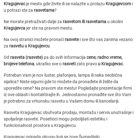
Kragujevac
je mesto gde živite ili se nalazite u prolazu
Kragujevcom
i
u potrazi ste za
rasvetama
?
Ne morate pretraživati dalje za
rasvetom ili rasvetama
u okolini
Kragujevca
jer ste na pravom mestu.
Na ovoj stranici možete pronaći
rasvete
i sve što vas zanima vezano
za
rasvetu u Kragujevcu
.
Od
rasveta (rasvete)
pa do svih informacija
cene, radno vreme,
brojeve telefona
, ukratko sve o
rasveti
zato pravo
u Kragujevac
.
Potreban Vam je nov luster, plafonjera, lampa ili neka neobična
sijalica? Niste sigurni gde to možete da pronađete ili želite da
uporedite cene? Na pravom ste mestu! Pogledajte prezentacije firmi
iz ove oblasti i kontaktirajte ih. Jednostavno pronađite sve što Vam
je potrebno za vrhunsku rasvetu u Vašem domu ili kancelariji.
Rasveta Kragujevac obuhvata prodaju, montažu i servis unutrašnje i
spoljašnje rasvete. Posetioci mogu poboljšati estetiku i
funkcionalnost prostora u Kragujevcu.
Kragujevac pripada okrugu koji se zove Šumadijski.