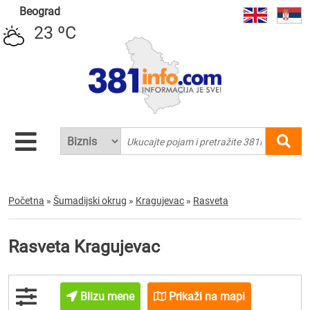
Beograd
23 ºC
Početna
»
Šumadijski okrug
»
Kragujevac
»
Rasveta
Rasveta Kragujevac
Blizu mene
Prikaži na mapi