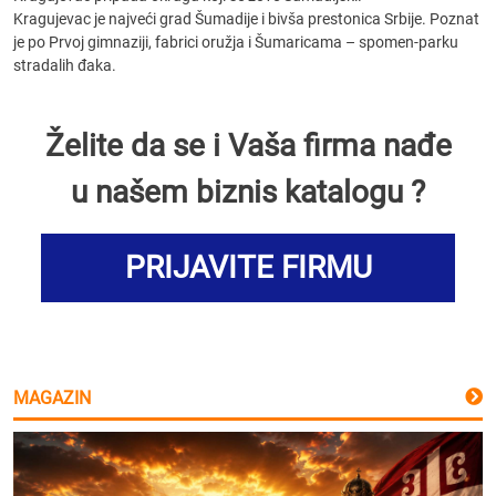
Kragujevac je najveći grad Šumadije i bivša prestonica Srbije. Poznat
je po Prvoj gimnaziji, fabrici oružja i Šumaricama – spomen-parku
stradalih đaka.
Želite da se i Vaša firma nađe
u našem biznis katalogu ?
PRIJAVITE FIRMU
MAGAZIN