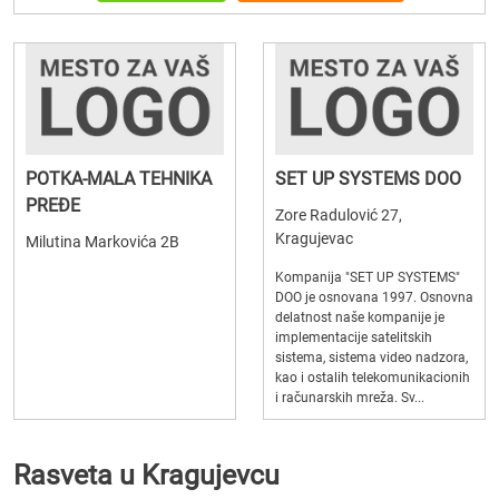
POTKA-MALA TEHNIKA
SET UP SYSTEMS DOO
PREĐE
Zore Radulović 27,
Kragujevac
Milutina Markovića 2B
Kompanija "SET UP SYSTEMS"
DOO je osnovana 1997. Osnovna
delatnost naše kompanije je
implementacije satelitskih
sistema, sistema video nadzora,
kao i ostalih telekomunikacionih
i računarskih mreža. Sv...
Rasveta u Kragujevcu