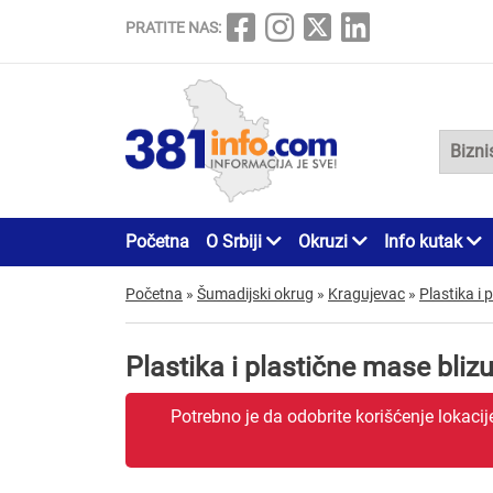
PRATITE NAS:
Početna
O Srbiji
Okruzi
Info kutak
Početna
»
Šumadijski okrug
»
Kragujevac
»
Plastika i 
Plastika i plastične mase bli
Potrebno je da odobrite korišćenje lokaci