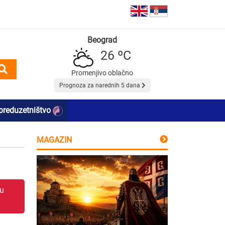
Beograd
26 ºC
Promenjivo oblačno
Prognoza za narednih 5 dana
preduzetništvo
MAGAZIN
 u