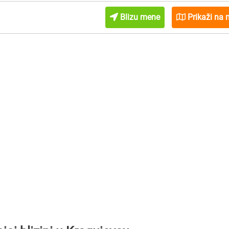
Blizu mene
Prikaži na 