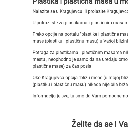
Plastika i plastična masa u mo
Nalazite se u Kragujevcu ili prolazite Kragujev
U potrazi ste za plastikama i plastičnim masam
Preko opcije na portalu "plastike i plastične ma
mase (plastiku i plastičnu masu) u Vašoj blizini
Potraga za plastikama i plastičnim masama nikad
mestu , neophodno je samo da na uređaju omogući
plastične mase) za čas posla.
Oko Kragujevca opcija "blizu mene (u mojoj blizi
(plastiku i plastičnu masu) nikada nije bila brža
Informacija je sve, tu smo da Vam pomognemo d
Želite da se i 