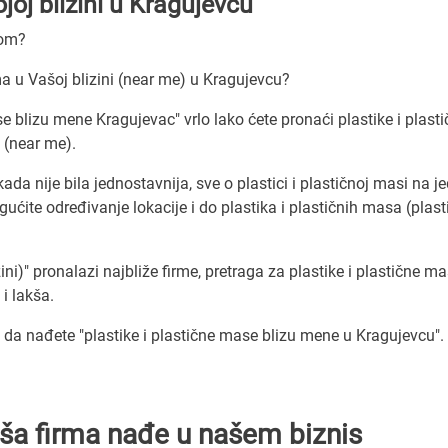
joj blizini u Kragujevcu
com?
a u Vašoj blizini (near me) u Kragujevcu?
se blizu mene Kragujevac" vrlo lako ćete pronaći plastike i plast
 (near me).
a nije bila jednostavnija, sve o plastici i plastičnoj masi na 
te određivanje lokacije i do plastika i plastičnih masa (plasti
ni)" pronalazi najbliže firme, pretraga za plastike i plastične m
 i lakša.
a nađete "plastike i plastične mase blizu mene u Kragujevcu".
Vaša firma nađe u našem biznis