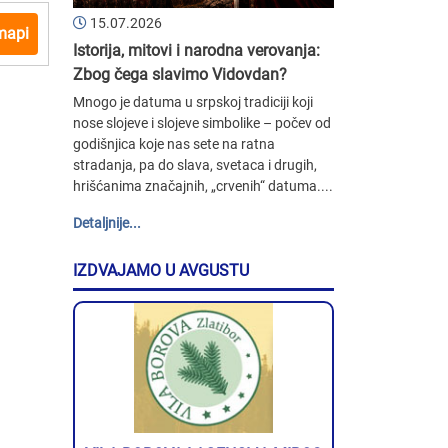
15.07.2026
mapi
Istorija, mitovi i narodna verovanja:
Zbog čega slavimo Vidovdan?
Mnogo je datuma u srpskoj tradiciji koji
nose slojeve i slojeve simbolike – počev od
godišnjica koje nas sete na ratna
stradanja, pa do slava, svetaca i drugih,
hrišćanima značajnih, „crvenih“ datuma....
Detaljnije...
IZDVAJAMO U AVGUSTU