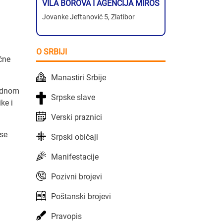
VILA BOROVA I AGENCIJA MIROS
Jovanke Jeftanović 5, Zlatibor
O SRBIJI
ične
Manastiri Srbije
jednom
Srpske slave
ke i
Verski praznici
ase
Srpski običaji
Manifestacije
Pozivni brojevi
Poštanski brojevi
Pravopis