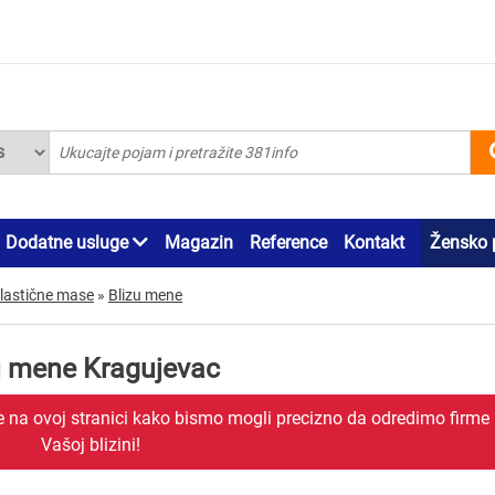
Dodatne usluge
Magazin
Reference
Kontakt
Žensko 
plastične mase
»
Blizu mene
zu mene Kragujevac
je na ovoj stranici kako bismo mogli precizno da odredimo firme
Vašoj blizini!