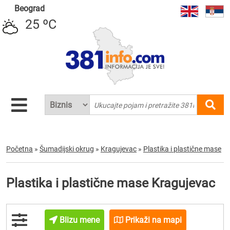
Beograd
25 ºC
Početna
»
Šumadijski okrug
»
Kragujevac
»
Plastika i plastične mase
Plastika i plastične mase Kragujevac
Blizu mene
Prikaži na mapi