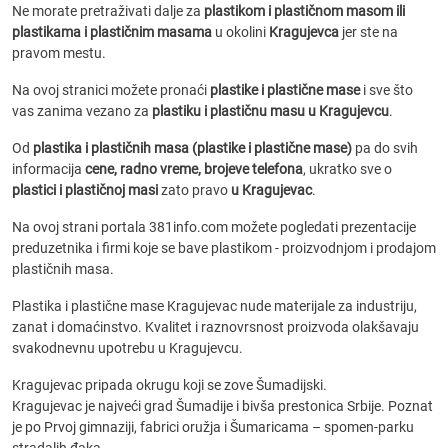
Ne morate pretraživati dalje za
plastikom i plastičnom masom ili
plastikama i plastičnim masama
u okolini
Kragujevca
jer ste na
pravom mestu.
Na ovoj stranici možete pronaći
plastike i plastične mase
i sve što
vas zanima vezano za
plastiku i plastičnu masu u Kragujevcu
.
Od
plastika i plastičnih masa (plastike i plastične mase)
pa do svih
informacija
cene, radno vreme, brojeve telefona
, ukratko sve o
plastici i plastičnoj masi
zato pravo
u Kragujevac
.
Na ovoj strani portala 381info.com možete pogledati prezentacije
preduzetnika i firmi koje se bave plastikom - proizvodnjom i prodajom
plastičnih masa.
Plastika i plastične mase Kragujevac nude materijale za industriju,
zanat i domaćinstvo. Kvalitet i raznovrsnost proizvoda olakšavaju
svakodnevnu upotrebu u Kragujevcu.
Kragujevac pripada okrugu koji se zove Šumadijski.
Kragujevac je najveći grad Šumadije i bivša prestonica Srbije. Poznat
je po Prvoj gimnaziji, fabrici oružja i Šumaricama – spomen-parku