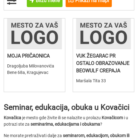
Blizu mene
Prikaži na mapi
MOJA PRIČAONICA
VUK ŽEGARAC PR
OSTALO OBRAZOVANJE
Dragoljuba Milovanovića
BEOWULF CREPAJA
Bene 68a, Kragujevac
Maršala Tita 33
Seminar, edukacija, obuka u Kovačici
Kovačica
je mesto gde živite ili se nalazite u prolazu
Kovačicom
i u
potrazi ste za
seminarima, edukacijama i obukama
?
Ne morate pretraživati dalje za
seminarom, edukacijom, obukom ili