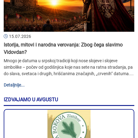
15.07.2026
Istorija, mitovi i narodna verovanja: Zbog čega slavimo
Vidovdan?
Mnogo je datuma u srpskoj tradiciji koji nose slojeve i slojeve
simbolike – počev od godišnjica koje nas sete na ratna stradanja, pa
do slava, svetaca i drugih, hrišćanima značajnih, „crvenih“ datuma....
Detaljnije...
IZDVAJAMO U AVGUSTU