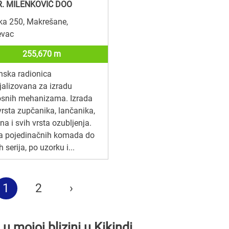
R. MILENKOVIĆ DOO
ka 250, Makrešane,
evac
255,670 m
nska radionica
jalizovana za izradu
osnih mehanizama. Izrada
vrsta zupčanika, lančanika,
na i svih vrsta ozubljenja.
da pojedinačnih komada do
h serija, po uzorku i...
1
2
›
 mojoj blizini u Kikindi