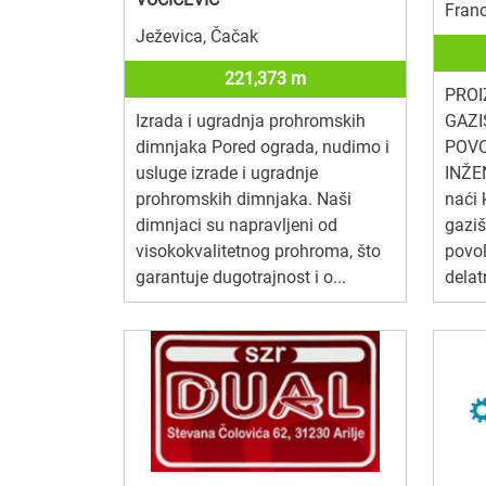
Fran
Ježevica, Čačak
221,373 m
PROI
Izrada i ugradnja prohromskih
GAZI
dimnjaka Pored ograda, nudimo i
POVO
usluge izrade i ugradnje
INŽE
prohromskih dimnjaka. Naši
naći 
dimnjaci su napravljeni od
gaziš
visokokvalitetnog prohroma, što
povo
garantuje dugotrajnost i o...
delat