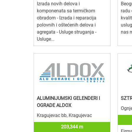
Izrada novih delova i
Beog
komponenata sa termičkom
radu
obradom - Izrada i reparacija
kvali
polovnih i oštećenih delova i
uslu
agregata - Usluge struganja -
nas m
Usluge...
ALUMINIJUMSKI GELENDERI I
SZTR
OGRADE ALDOX
Ognje
Kragujevac bb, Kragujevac
203,344 m
Firma