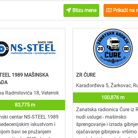
Blizu mene
Prikaži na 
TEEL 1989 MAŠINSKA
ZR ĆURE
ADA
Karađorđeva 5, Žarkovac, 
a Radmilovića 18, Veternik
100,876 m
83,775 m
Zanatska radionica Ćure iz
nski centar NS-STEEL 1989
nudi usluge:- mašinsko
šedecenijskim iskustvom i
šprengovanje i izrada gibnje
cijom bavi se pružanjem
ojačavanje gibnjeva- vršimo