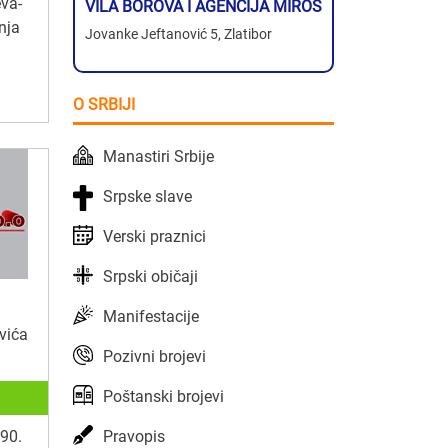
va-
VILA BOROVA I AGENCIJA MIROS
nja
Jovanke Jeftanović 5, Zlatibor
O SRBIJI
Manastiri Srbije
Srpske slave
Verski praznici
Srpski običaji
Manifestacije
vića
Pozivni brojevi
Poštanski brojevi
Pravopis
90.