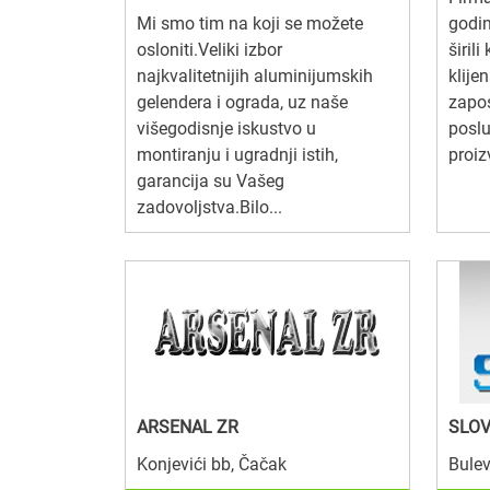
Mi smo tim na koji se možete
godin
osloniti.Veliki izbor
širili
najkvalitetnijih aluminijumskih
klijen
gelendera i ograda, uz naše
zapo
višegodisnje iskustvo u
poslu
montiranju i ugradnji istih,
proiz
garancija su Vašeg
zadovoljstva.Bilo...
ARSENAL ZR
SLOV
Konjevići bb, Čačak
Bulev