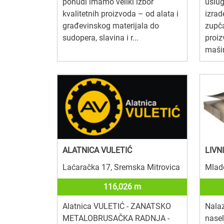
ponudi imamo veliki izbor
uslu
kvalitetnih proizvoda – od alata i
izrad
građevinskog materijala do
zupč
sudopera, slavina i r...
proiz
mašin
ALATNICA VULETIĆ
LIVN
Laćaračka 17, Sremska Mitrovica
Mlad
116,026 m
Alatnica VULETIĆ - ZANATSKO
Nala
METALOBRUSAČKA RADNJA -
nasel