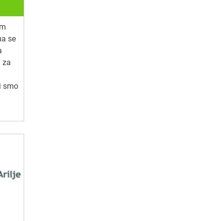
om
ma se
a
 za
li smo