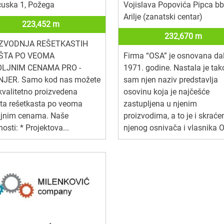
cuska 1, Požega
Vojislava Popovića Pipca bb
Arilje (zanatski centar)
223,452 m
232,670 m
ZVODNJA REŠETKASTIH
ŠTA PO VEOMA
Firma “OSA” je osnovana da
LJNIM CENAMA PRO -
1971. godine. Nastala je tak
NJER. Samo kod nas možete
sam njen naziv predstavlja
kvalitetno proizvedena
osovinu koja je najčešće
ta rešetkasta po veoma
zastupljena u njenim
ljnim cenama. Naše
proizvodima, a to je i skraće
nosti: * Projektova...
njenog osnivača i vlasnika O.