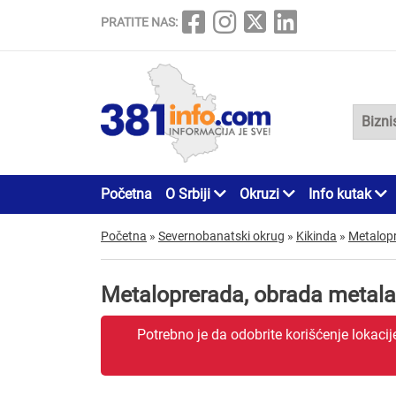
PRATITE NAS:
Početna
O Srbiji
Okruzi
Info kutak
Početna
»
Severnobanatski okrug
»
Kikinda
»
Metalopr
Metaloprerada, obrada metala
Potrebno je da odobrite korišćenje lokaci