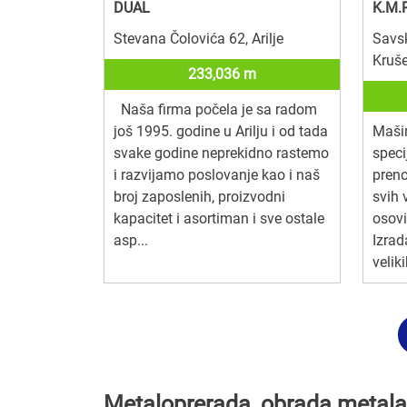
DUAL
K.M.
Stevana Čolovića 62, Arilje
Savs
Kruš
233,036 m
Naša firma počela je sa radom
još 1995. godine u Arilju i od tada
Maši
svake godine neprekidno rastemo
speci
i razvijamo poslovanje kao i naš
pren
broj zaposlenih, proizvodni
svih 
kapacitet i asortiman i sve ostale
osovi
asp...
Izra
veliki
Metaloprerada, obrada metala u