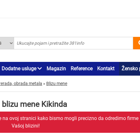
Dodatne usluge
Magazin
Reference
Kontakt
Žensko 
erada, obrada metala
»
Blizu mene
 blizu mene Kikinda
je na ovoj stranici kako bismo mogli precizno da odredimo firme
Vašoj blizini!