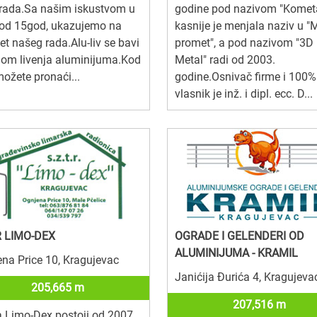
rada.Sa našim iskustvom u
godine pod nazivom "Kometa
 od 15god, ukazujemo na
kasnije je menjala naziv u "
tet našeg rada.Alu-liv se bavi
promet", a pod nazivom "3D
gom livenja aluminijuma.Kod
Metal" radi od 2003.
ožete pronaći...
godine.Osnivač firme i 100%
vlasnik je inž. i dipl. ecc. D...
 LIMO-DEX
OGRADE I GELENDERI OD
ALUMINIJUMA - KRAMIL
na Price 10, Kragujevac
Janićija Đurića 4, Kragujeva
205,665 m
207,516 m
 Limo-Dex postoji od 2007.