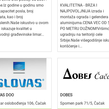
e.Iz godine u godinu smo
KVALITETNA - BRZA I
 kapacitet posla, broj
NAJPOVOLJNIJA izrada i
ata, kao i broj
montaža ograda i gelendera
slenih.Naše iskustvo u ovom
aluminijuma.CENA VEC OD 
 iskazuje kvalitet u
PO METRU DUŽNOM!Vršim
vodnji građevinske limar...
ugradnju na teritoriji cele
Srbije.Naše višegodišnje isk
korišćenje i...
AS DOO
DOBES
ar oslobođenja 106, Čačak
Spomen park 71/5, Čačak