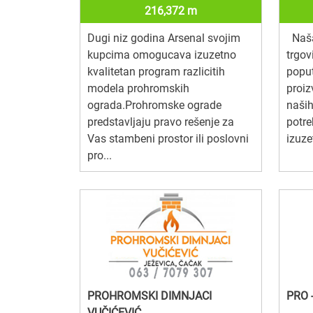
216,372 m
Dugi niz godina Arsenal svojim
Naša
kupcima omogucava izuzetno
trgov
kvalitetan program razlicitih
poput
modela prohromskih
proi
ograda.Prohromske ograde
naših
predstavljaju pravo rešenje za
potr
Vas stambeni prostor ili poslovni
izuze
pro...
PROHROMSKI DIMNJACI
PRO 
VUČIĆEVIĆ