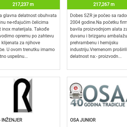
217,237 m
217,267 m
 glavna delatnost obuhvata
Dobes SZR je počeo sa rad
inu ne-rđajućim čelicima
2004 godine.Na početku fir
 inox materijala. Takođe
bavila proizvodnjom alata z
zvodimo opremu po zahtevu
duvanu i brizganu ambalažu
 klijenata za njihove
prehrambenu i hemijsku
ebe. U ovom trenutku imamo
industriju.Vremenom proširi
tno uspešnu...
delatnost na:- proizvodn...
- INŽENJER
OSA JUNIOR