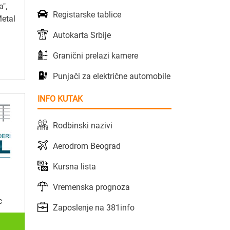
",
Registarske tablice
Metal
Autokarta Srbije
Granični prelazi kamere
Punjači za električne automobile
INFO KUTAK
Rodbinski nazivi
Aerodrom Beograd
Kursna lista
Vremenska prognoza
c
Zaposlenje na 381info