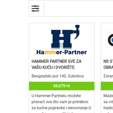
HAMMER PARTNER SVE ZA
NS S
VAŠU KUĆU I DVORIŠTE
OBR
Beogradski put 140, Subotica
Zoran
66,679 m
U Hammer-Partneru možete
Maši
pronaći sve što vam je potrebno
sa vi
za kućne popravke i renoviranje.U
tradi