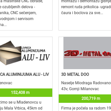
ga mašinske CNC obrade,
montažu i demontažu gibnje
e ozubljenih delova -
remont ruda prikolica- ugrad
anika, CNC sečenjem,
čaura i boclova za sve...
vodnjom i servisom
a...
ICA ALUMINIJUMA ALU - LIV
3D METAL DOO
enovac
Naselje Miodraga Radovano
43v, Gornji Milanovac
152,408 m
200,719 m
zimo se u Mladenovcu u
ju Mala Vrbica, 45km od
Firma je počela sa radom 19