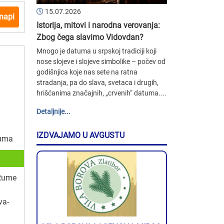
15.07.2026
mapi
Istorija, mitovi i narodna verovanja:
Zbog čega slavimo Vidovdan?
Mnogo je datuma u srpskoj tradiciji koji
nose slojeve i slojeve simbolike – počev od
godišnjica koje nas sete na ratna
stradanja, pa do slava, svetaca i drugih,
hrišćanima značajnih, „crvenih“ datuma....
Detaljnije...
IZDVAJAMO U AVGUSTU
Ruma
 Rume
va-