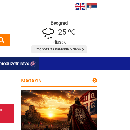
Beograd
25 ºC
Pljusak
Prognoza za narednih 5 dana
preduzetništvo
MAGAZIN
 u