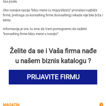
čas posla.
Oko Ivanjice opcija "blizu mene (u mojoj blizini)" pronalazi najbliže
firme, pretraga za konsalting firme (konsalting) nikada nije bila brža i
lakša.
Informacija je sve, tu smo da Vam pomognemo da nađete
"konsalting firme blizu mene u Ivanjici".
Želite da se i Vaša firma nađe
u našem biznis katalogu ?
PRIJAVITE FIRMU
MAGAZIN