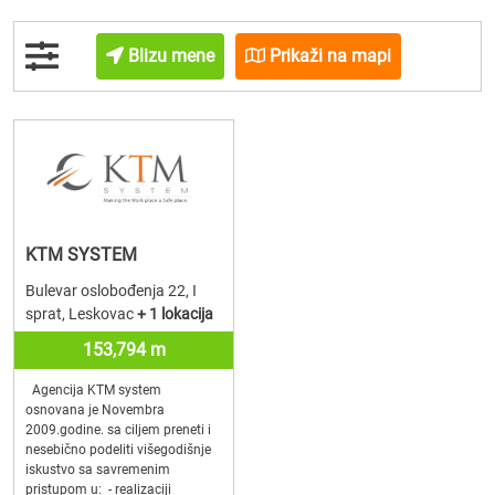
Blizu mene
Prikaži na mapi
KTM SYSTEM
Bulevar oslobođenja 22, I
sprat, Leskovac
+ 1 lokacija
153,794 m
Agencija KTM system
osnovana je Novembra
2009.godine. sa ciljem preneti i
nesebično podeliti višegodišnje
iskustvo sa savremenim
pristupom u: - realizaciji