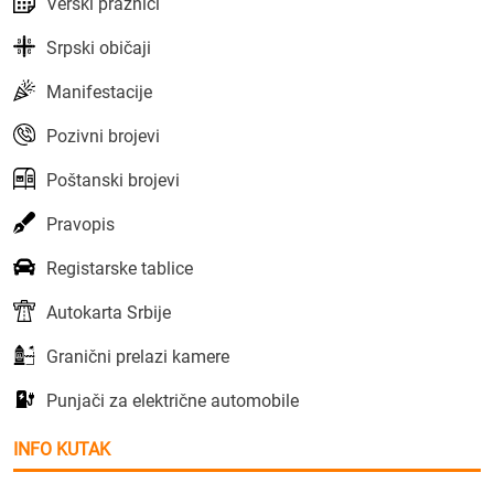
Verski praznici
Srpski običaji
Manifestacije
Pozivni brojevi
Poštanski brojevi
Pravopis
Registarske tablice
Autokarta Srbije
Granični prelazi kamere
Punjači za električne automobile
INFO KUTAK