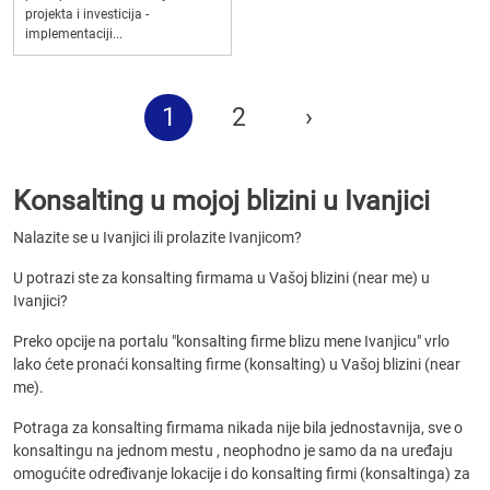
projekta i investicija -
implementaciji...
1
2
›
Konsalting u mojoj blizini u Ivanjici
Nalazite se u Ivanjici ili prolazite Ivanjicom?
U potrazi ste za konsalting firmama u Vašoj blizini (near me) u
Ivanjici?
Preko opcije na portalu "konsalting firme blizu mene Ivanjicu" vrlo
lako ćete pronaći konsalting firme (konsalting) u Vašoj blizini (near
me).
Potraga za konsalting firmama nikada nije bila jednostavnija, sve o
konsaltingu na jednom mestu , neophodno je samo da na uređaju
omogućite određivanje lokacije i do konsalting firmi (konsaltinga) za