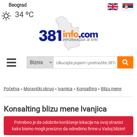
Beograd
34 ºC
Početna
»
Moravički okrug
»
Ivanjica
»
Konsalting
»
Blizu mene
Konsalting blizu mene Ivanjica
Potrebno je da odobrite korišćenje lokacije na ovoj stranici
kako bismo mogli precizno da odredimo firme u Vašoj blizini!