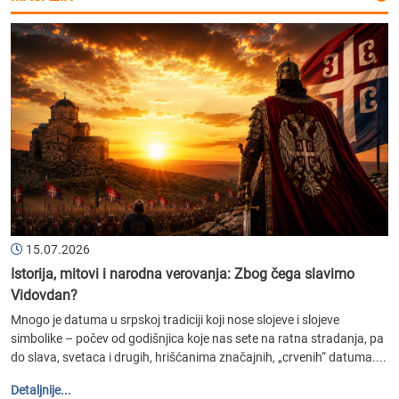
15.07.2026
Istorija, mitovi i narodna verovanja: Zbog čega slavimo
Vidovdan?
Mnogo je datuma u srpskoj tradiciji koji nose slojeve i slojeve
simbolike – počev od godišnjica koje nas sete na ratna stradanja, pa
do slava, svetaca i drugih, hrišćanima značajnih, „crvenih“ datuma....
Detaljnije...