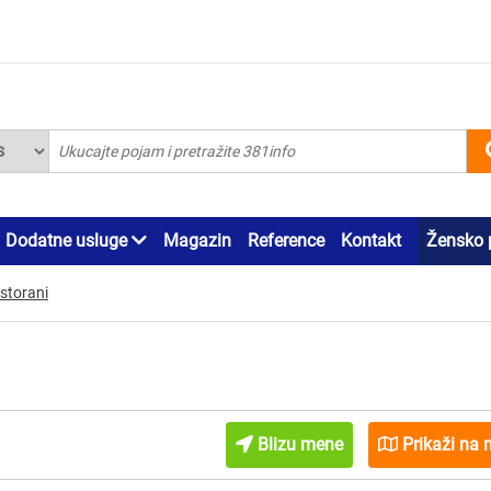
Dodatne usluge
Magazin
Reference
Kontakt
Žensko 
estorani
Blizu mene
Prikaži na 