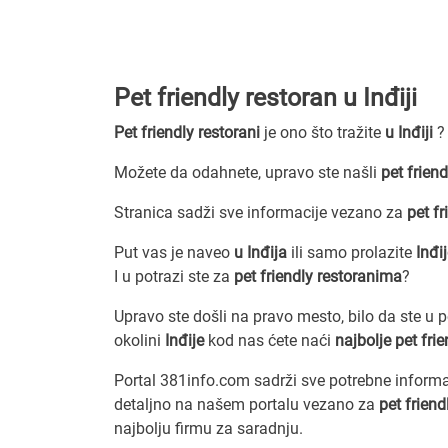
Pet friendly restoran u Inđiji
Pet friendly restorani
je ono što tražite
u Inđiji
?
Možete da odahnete, upravo ste našli
pet friend
Stranica sadži sve informacije vezano za
pet fr
Put vas je naveo
u Inđija
ili samo prolazite
Inđi
I u potrazi ste za
pet friendly restoranima
?
Upravo ste došli na pravo mesto, bilo da ste u 
okolini
Inđije
kod nas ćete naći
najbolje pet fri
Portal 381info.com sadrži sve potrebne inform
detaljno na našem portalu vezano za
pet friend
najbolju firmu za saradnju.