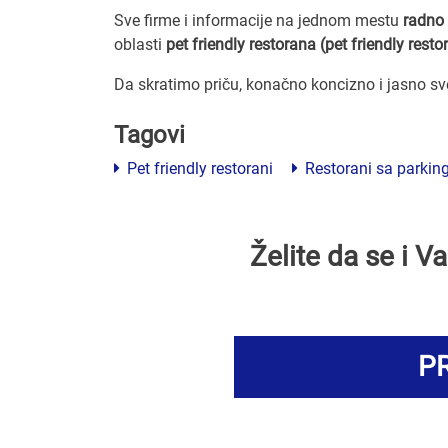
Sve firme i informacije na jednom mestu
radno 
oblasti
pet friendly restorana (pet friendly resto
Da skratimo priču, konačno koncizno i jasno s
Tagovi
Pet friendly restorani
Restorani sa parki
Želite da se i 
PR