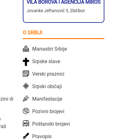
VILA BOROVA I AGENCIJA MIROS
Jovanke Jeftanović 5, Zlatibor
O SRBIJI
Manastiri Srbije
Srpske slave
Verski praznici
Srpski običaji
Manifestacije
zini ili
Pozivni brojevi
e
Poštanski brojevi
rali
Pravopis