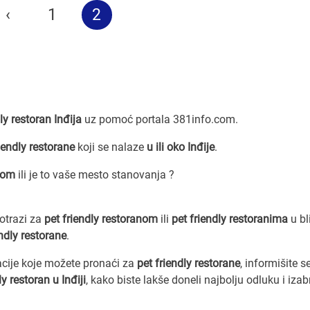
‹
1
2
ly restoran Inđija
uz pomoć portala 381info.com.
iendly restorane
koji se nalaze
u ili oko Inđije
.
jom
ili je to vaše mesto stanovanja ?
potrazi za
pet friendly restoranom
ili
pet friendly restoranima
u bli
endly restorane
.
acije koje možete pronaći za
pet friendly restorane
, informišite s
ly restoran u Inđiji
, kako biste lakše doneli najbolju odluku i izab