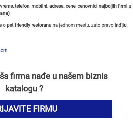
vreme, telefon, mobilni, adresa, cene, cenovnici
najboljih firmi u 
rana)
ve o
pet friendly restoranu
na jednom mestu, zato pravo
Inđiju
.
ngom
Vaša firma nađe u našem biznis
katalogu ?
IJAVITE FIRMU