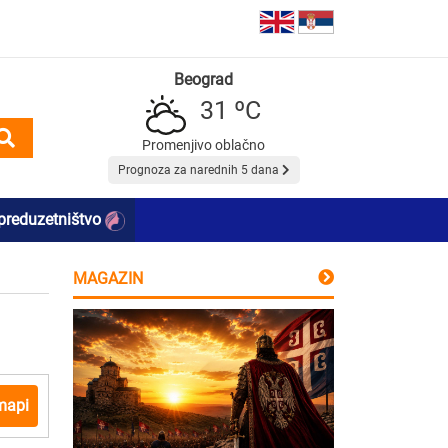
Beograd
31 ºC
Promenjivo oblačno
Prognoza za narednih 5 dana
preduzetništvo
MAGAZIN
mapi