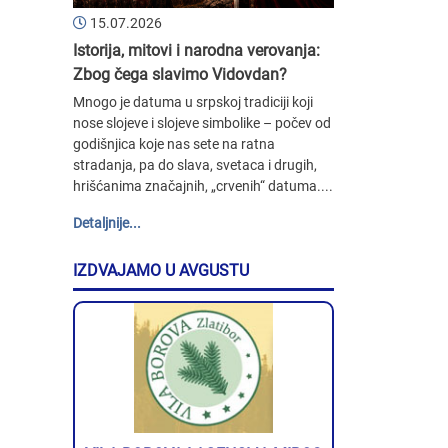
15.07.2026
Istorija, mitovi i narodna verovanja:
Zbog čega slavimo Vidovdan?
Mnogo je datuma u srpskoj tradiciji koji
nose slojeve i slojeve simbolike – počev od
godišnjica koje nas sete na ratna
stradanja, pa do slava, svetaca i drugih,
hrišćanima značajnih, „crvenih“ datuma....
Detaljnije...
IZDVAJAMO U AVGUSTU