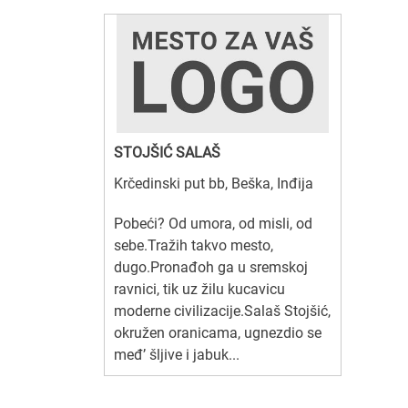
STOJŠIĆ SALAŠ
Krčedinski put bb, Beška, Inđija
Pobeći? Od umora, od misli, od
sebe.Tražih takvo mesto,
dugo.Pronađoh ga u sremskoj
ravnici, tik uz žilu kucavicu
moderne civilizacije.Salaš Stojšić,
okružen oranicama, ugnezdio se
međ’ šljive i jabuk...