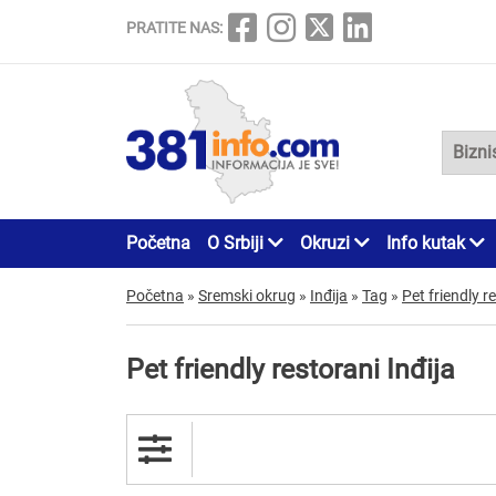
PRATITE NAS:
Početna
O Srbiji
Okruzi
Info kutak
Početna
»
Sremski okrug
»
Inđija
»
Tag
»
Pet friendly r
Pet friendly restorani Inđija