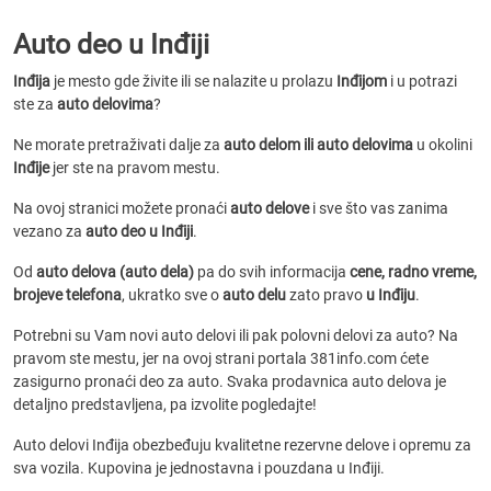
Auto deo u Inđiji
Inđija
je mesto gde živite ili se nalazite u prolazu
Inđijom
i u potrazi
ste za
auto delovima
?
Ne morate pretraživati dalje za
auto delom ili auto delovima
u okolini
Inđije
jer ste na pravom mestu.
Na ovoj stranici možete pronaći
auto delove
i sve što vas zanima
vezano za
auto deo u Inđiji
.
Od
auto delova (auto dela)
pa do svih informacija
cene, radno vreme,
brojeve telefona
, ukratko sve o
auto delu
zato pravo
u Inđiju
.
Potrebni su Vam novi auto delovi ili pak polovni delovi za auto? Na
pravom ste mestu, jer na ovoj strani portala 381info.com ćete
zasigurno pronaći deo za auto. Svaka prodavnica auto delova je
detaljno predstavljena, pa izvolite pogledajte!
Auto delovi Inđija obezbeđuju kvalitetne rezervne delove i opremu za
sva vozila. Kupovina je jednostavna i pouzdana u Inđiji.