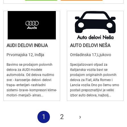
AUDI DELOVI INĐIJA
AUTO DELOVI NEŠA
Prvomajska 12, Inđija
Omladinska 17,Ljukovo
Bavimo se prodajom polovnih
Specijalizovani otpad za
delova za AUDI modele
italijanska vozila bavi se
automobila. Od delova nudimo
prodajom originalnih polovnih
sve: - karoserije- delovi- delovi
delova za Fiat, Alfa Romeo i
trapa- enterijeri- rashladni
Lancia vozila.Ono po čemu smo
sistemi- brave- kompresori klime-
postali prepoznatljivi je veliki
motori- menjači- alnas...
izbor auto delova, najbolj...
1
2
›