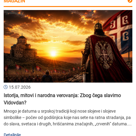
MAGAZIN
15.07.2026
Istorija, mitovi i narodna verovanja: Zbog čega slavimo
Vidovdan?
Mnogo je datuma u srpskoj tradiciji koji nose slojeve i slojeve
simbolike – počev od godišnjica koje nas sete na ratna stradanja, pa
do slava, svetaca i drugih, hrišćanima značajnih, „crvenih“ datuma....
Detaljnije...