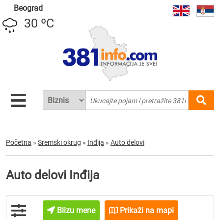
Beograd
30 ºC
Početna
»
Sremski okrug
»
Inđija
»
Auto delovi
Auto delovi Inđija
Blizu mene
Prikaži na mapi