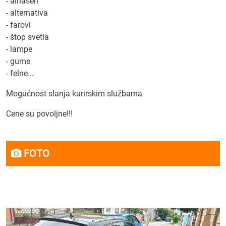
- alnaseri
- alternativa
- farovi
- štop svetla
- lampe
- gume
- felne...
Mogućnost slanja kurirskim službama
Cene su povoljne!!!
FOTO