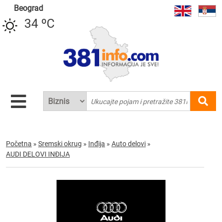
Beograd
34 ºC
Početna
»
Sremski okrug
»
Inđija
»
Auto delovi
»
AUDI DELOVI INĐIJA